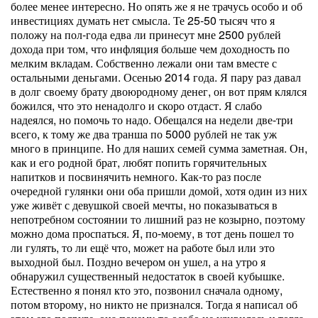
более менее интересно. Но опять же я не трачусь особо и об
инвестициях думать нет смысла. Те 25-50 тысяч что я
положу на пол-года едва ли принесут мне 2500 рублей
дохода при том, что инфляция больше чем доходность по
мелким вкладам. Собственно лежали они там вместе с
остальными деньгами. Осенью 2014 года. Я пару раз давал
в долг своему брату двоюродному денег, он вот прям клялся
божился, что это ненадолго и скоро отдаст. Я слабо
надеялся, но помочь то надо. Обещался на недели две-три
всего, к тому же два транша по 5000 рублей не так уж
много в принципе. Но для наших семей сумма заметная. Он,
как и его родной брат, любят попить горячительных
напитков и посвинячить немного. Как-то раз после
очередной гулянки они оба пришли домой, хотя один из них
уже живёт с девушкой своей мечты, но показываться в
непотребном состоянии то лишний раз не козырно, поэтому
можно дома проспаться. Я, по-моему, в тот день пошел то
ли гулять, то ли ещё что, может на работе был или это
выходной был. Поздно вечером он ушел, а на утро я
обнаружил существенный недостаток в своей кубышке.
Естественно я понял кто это, позвонил сначала одному,
потом второму, но никто не признался. Тогда я написал об