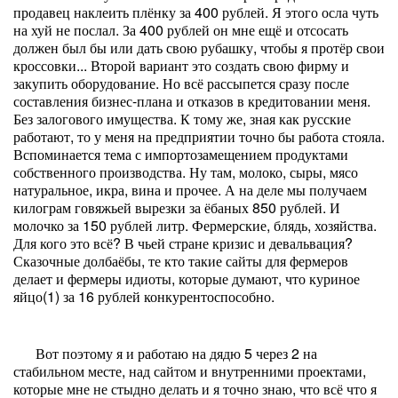
продавец наклеить плёнку за 400 рублей. Я этого осла чуть
на хуй не послал. За 400 рублей он мне ещё и отсосать
должен был бы или дать свою рубашку, чтобы я протёр свои
кроссовки... Второй вариант это создать свою фирму и
закупить оборудование. Но всё рассыпется сразу после
составления бизнес-плана и отказов в кредитовании меня.
Без залогового имущества. К тому же, зная как русские
работают, то у меня на предприятии точно бы работа стояла.
Вспоминается тема с импортозамещением продуктами
собственного производства. Ну там, молоко, сыры, мясо
натуральное, икра, вина и прочее. А на деле мы получаем
килограм говяжьей вырезки за ёбаных 850 рублей. И
молочко за 150 рублей литр. Фермерские, блядь, хозяйства.
Для кого это всё? В чьей стране кризис и девальвация?
Сказочные долбаёбы, те кто такие сайты для фермеров
делает и фермеры идиоты, которые думают, что куриное
яйцо(1) за 16 рублей конкурентоспособно.
Вот поэтому я и работаю на дядю 5 через 2 на
стабильном месте, над сайтом и внутренними проектами,
которые мне не стыдно делать и я точно знаю, что всё что я