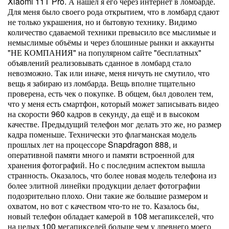
Xiaomi 11T Pro. А нашёл я его через интернет в ломбарде.
Для меня было своего рода открытием, что в ломбард сдают
не только украшения, но и бытовую технику. Видимо
количество сдаваемой техники превысило все мыслимые и
немыслимые объёмы и через блошиные рынки и аккаунты
"НЕ КОМПАНИЯ" на популярном сайте "бесплатных"
объявлений реализовывать сданное в ломбард стало
невозможно. Так или иначе, меня ничуть не смутило, что
вещь я забираю из ломбарда. Вещь вполне тщательно
проверена, есть чек о покупке. В общем, был доволен тем,
что у меня есть смартфон, который может записывать видео
на скорости 960 кадров в секунду, да ещё и в высоком
качестве. Предыдущий телефон мог делать это же, но размер
кадра поменьше. Технически это флагманская модель
прошлых лет на процессоре Snapdragon 888, и
оперативной памяти много и памяти встроенной для
хранения фотографий. Но с последним аспектом вышла
странность. Оказалось, что более новая модель телефона из
более элитной линейки продукции делает фотографии
подозрительно плохо. Они такие же большие размером и
охватом, но вот с качеством что-то не то. Казалось бы,
новый телефон обладает камерой в 108 мегапикселей, что
на целых 100 мегапикселей больше чем у древнего моего