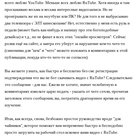
всего люблю YouTube. Меньше всех люблю RuTube. Хотя иногда и там
проскакиваю весьма и весьма интересные видеозаписи. Но не
проигрывать же их на ноутбуке или ПК? Не для того я не выбрасываю
два телевизора с ЭЛТ кинескопами! Нет, естественно у меня есть руль и
педали (может быть как-нибудь и напишу про эти богоподобные
девайсы) и т.д., но не фанат я всех этих "онлайн просмотров". Сейчас
ролик ещё на сайте, а завтра его уберут за нарушение кем-то чего-то
(синонимы для "кем" и "чего" можете изложить в комментариях к этой
публикации, покуда кто-то чего-то не согласен).
Вы желаете узнать, как быстро и бесплатно без смс регистрации
подтверждения что вы не бот скачивать видео с RuTube? Следовательно
это сообщение - для нас. Ежели не хотите, значит челобитную в
комментариях извольте царю подать - указать от чего сочли, прочитав
заголовок этого сообщения, вы, потратить драгоценное время на его
изучение.
Итак, как всегда, снова, безбожно простое руководство вроде "для
чайников", которое поможет вам непременно быстро и бесподобно
просто загрузить на рабочий стол искомое вами видео с RuTube.