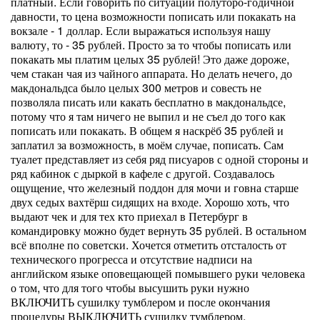
платный. Если говорить по ситуации полуторо-годичной
давности, то цена возможности пописать или покакать на
вокзале - 1 доллар. Если выражаться используя нашу
валюту, то - 35 рублей. Просто за то чтобы пописать или
покакать мы платим целых 35 рублей! Это даже дороже,
чем стакан чая из чайного аппарата. Но делать нечего, до
макдональдса было целых 300 метров и совесть не
позволяла писать или какать бесплатно в макдональдсе,
потому что я там ничего не выпил и не съел до того как
пописать или покакать. В общем я наскрёб 35 рублей и
заплатил за возможность, в моём случае, пописать. Сам
туалет представляет из себя ряд писуаров с одной стороны и
ряд кабинок с дыркой в кафеле с другой. Создавалось
ощущение, что железный поддон для мочи и говна старше
двух седых вахтёрш сидящих на входе. Хорошо хоть, что
выдают чек и для тех кто приехал в Петербург в
командировку можно будет вернуть 35 рублей. В остальном
всё вполне по советски. Хочется отметить отсталость от
технического прогресса и отсутствие надписи на
английском языке оповещающей помывшего руки человека
о том, что для того чтобы высушить руки нужно
ВКЛЮЧИТЬ сушилку тумблером и после окончания
процедуры ВЫКЛЮЧИТЬ сушилку тумблером.