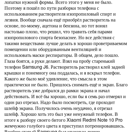
лопатки нужной формы. Всего этого у меня не было.
Поэтому я пошёл по пути разборки телефона с
использованием растворителя изопропиловый спирт и
лезвия. Вообще сначала ещё приобрёл растворитель на
основе, по-моему, ацетона и бензина, но тот вонял
настолько плохо, что решил, что травить себя парами
изопропилового спирта безопаснее. Но все действия с
такими веществами лучше делать в хорошо проветриваемом
помещении или оборудованным вентиляцией и
использовать маски респираторы. В общем, дело пошло.
Глаза боятся, а руки делают. Взял на пробу старенький
телефон Samsung J6. Растворитель растворил клей задней
крышки и понемногу она поддалась, и я вскрыл телефон.
Какого же было моё удивление, что смысла в этом
практически не было. Пришлось снимать ещё и экран. Благо
растворитель уже добрался до рамки экрана и начал
действовать. И всё бы хорошо, если бы я семь раз отмерял и
один раз отрезал. Надо было посмотреть, где проходит
шлейф экрана. Получилось очень неудачно, я отрезал
шлейф. Хорошо хоть это был уже ненужный телефон. В
итоге к разбору своего битого Xiaomi Redmi Note 10 Pro
жемчужно голубого цвета я приступил потренировавшись.
Вообще старый Samsung был упакован лучше