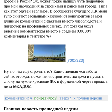
дороги в Росси? Эх, может позже напишу чуть подробнее
про мои наблюдения за стройками и районами города. Типа
как этот одуван варламов. В сообществе будущего ЖК меня
тупо считают засланным казачком от конкурентов за мои
длинные комментарии с фактами вместо лизоблюдства и
пятёрочек на профильных сайтах. Тут хотя бы будут
залётные комментаторы вместо в среднем 0.00001
комментария в твитетре %)
[700x323]
Ну а о чём ещё строчить то? Единственная моя забота
сейчас это ждать окончания строительства дома и пускать
слюну на чужие красивые ЖК в формальной черте города, а
не за
М
КАДОМ
комментарии: 4
понравилось!
вверх^
к полной версии
Главная новость прошедшей недели