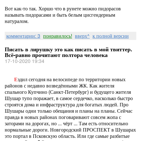
Вот как-то так. Хоршо что в рунете можно пидорасов
называть пидорасами и быть белым цисгендерным
натуралом.
комментарии: 3
понравилось!
вверх^
к полной версии
Писать в лирушку это как писать в мой твиттер.
Всё-равно прочитают полтора человека
17-10-2020 19:34
Е
здил сегодня на велосипеде по территории новых
районов с недавно возведёнными ЖК. Как жителя
спального Купчино (Санкт-Петербург) и будущего жителя
Шушар тупо поражает, в самое сердечко, насколько быстро
строятся дома и инфраструктура для богатых людей. Про
Шушары одни только обещания и планы на планы. Сейчас
правда в новых районах поговаривают совсем жопа с
заторами на дорогах, но ... чёрт ... Там есть относительно
нормальные дороги. Новгородский ПРОСПЕКТ в Шушарах
это портал в Псковскую область. Или где самые разбитые