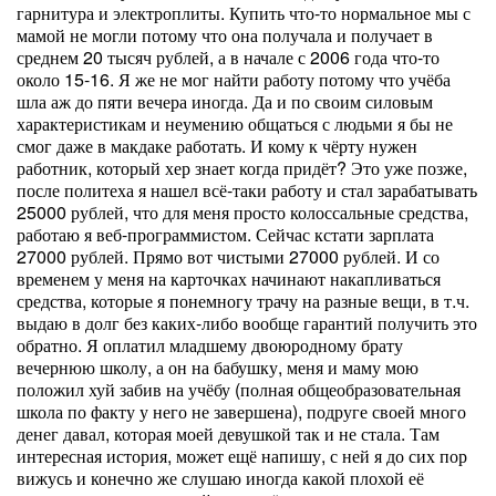
гарнитура и электроплиты. Купить что-то нормальное мы с
мамой не могли потому что она получала и получает в
среднем 20 тысяч рублей, а в начале с 2006 года что-то
около 15-16. Я же не мог найти работу потому что учёба
шла аж до пяти вечера иногда. Да и по своим силовым
характеристикам и неумению общаться с людьми я бы не
смог даже в макдаке работать. И кому к чёрту нужен
работник, который хер знает когда придёт? Это уже позже,
после политеха я нашел всё-таки работу и стал зарабатывать
25000 рублей, что для меня просто колоссальные средства,
работаю я веб-программистом. Сейчас кстати зарплата
27000 рублей. Прямо вот чистыми 27000 рублей. И со
временем у меня на карточках начинают накапливаться
средства, которые я понемногу трачу на разные вещи, в т.ч.
выдаю в долг без каких-либо вообще гарантий получить это
обратно. Я оплатил младшему двоюродному брату
вечернюю школу, а он на бабушку, меня и маму мою
положил хуй забив на учёбу (полная общеобразовательная
школа по факту у него не завершена), подруге своей много
денег давал, которая моей девушкой так и не стала. Там
интересная история, может ещё напишу, с ней я до сих пор
вижусь и конечно же слушаю иногда какой плохой её