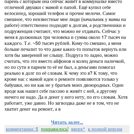
парень с которым она сейчас живёт в коммуналке вместо
отличной двушки с мамой и папой. Ещё купил себе
велосипед, хороший телефон и прочие мелочи. Самое
смешное, что неизвестные мне люди (начальник у мамы на
работе) ответственно подходят к долгам, а родственники и
подруженция считают, что можно не отдавать. Сейчас у
меня в должниках три человека и сумма около 17 тысяч на
каждого. Т.е. ~50 тысяч рублей. Кому-то смешно, а меня
больше печалит то что даже каких-то попыток вернуть или
хотя бы заверений не слышу. Подруга то ладно, можно
считать, что это вместо айфонов и колец деньги наличкой,
но по сути я парнем то её не был, а деньгами помогал
реально в долг по её словам. К чему это я? К тому, что
кроме нас с мамой идеи о ремонте появляются только у
бабушки, но ни как не у братьев моих двоюродных. Один
вроде как нашел себе пассию и живёт с ней, а другому
ничего не надо. Да и денег у него нету, по его словам. Хотя
работает, уже давно. Но загвоздка даже не в том, что не
хватит денег на ремонт, а в
Читать далее...
комментарии: 5
понравилось!
вверх^
к полной версии