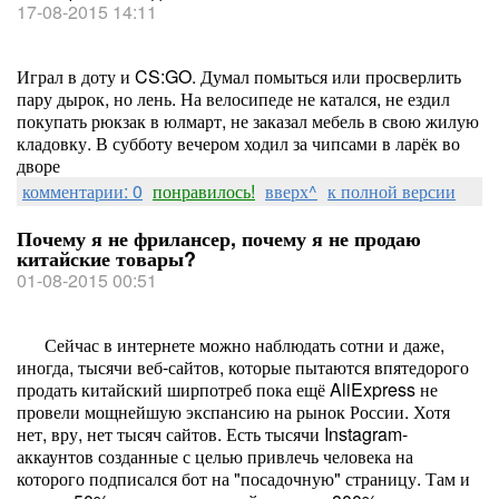
17-08-2015 14:11
Играл в доту и CS:GO. Думал помыться или просверлить
пару дырок, но лень. На велосипеде не катался, не ездил
покупать рюкзак в юлмарт, не заказал мебель в свою жилую
кладовку. В субботу вечером ходил за чипсами в ларёк во
дворе
комментарии: 0
понравилось!
вверх^
к полной версии
Почему я не фрилансер, почему я не продаю
китайские товары?
01-08-2015 00:51
Сейчас в интернете можно наблюдать сотни и даже,
иногда, тысячи веб-сайтов, которые пытаются впятедорого
продать китайский ширпотреб пока ещё AliExpress не
провели мощнейшую экспансию на рынок России. Хотя
нет, вру, нет тысяч сайтов. Есть тысячи Instagram-
аккаунтов созданные с целью привлечь человека на
которого подписался бот на "посадочную" страницу. Там и