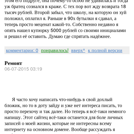
этом его подруге, она почему-то особо не удивилась и тогда
уж братец сознался в краже. С тех пор вот жду возврата 18
тысяч рублей. Второй забыл, что школу, на которую он хуй
положил, оплатил я. Раньше в 90х бутылки я сдавал, а
теперь просто меценат какой-то. Собственно недавно я
опять нашел купюрку 5000 рублей со своими инициалами
и решил её оставить. Думаю где спрятать надёжнее.
комментарии: 0
понравилось!
вверх^
к полной версии
Ремонт
06-07-2015 03:19
Я часто хочу написать что-нибудь в свой дохлый
бложик, но то в доту зайду и уже нет интереса писать, то
просто перехочу и так далее. Но теперь я всё-таки немного
напишу. Этот сайтец всё-таки останется для боле личных
записей о моей жизни, которые не интересны всему
интернету на основном домене. Вообще рассуждать я