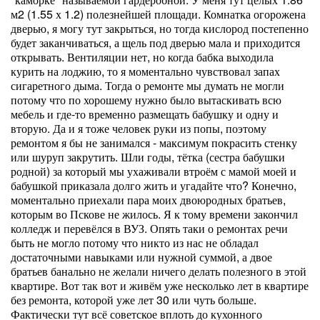
м
2
(1.55 х 1.2) полезнейшей площади. Комнатка огорожена
дверью, я могу тут закрыться, но тогда кислород постепенно
будет заканчиваться, а щель под дверью мала и приходится
открывать. Вентиляции нет, но когда бабка выходила
курить на лоджию, то я моментально чувствовал запах
сигаретного дыма. Тогда о ремонте мы думать не могли
потому что по хорошему нужно было вытаскивать всю
мебель и где-то временно размещать бабушку и одну и
вторую. Да и я тоже человек руки из попы, поэтому
ремонтом я бы не занимался - максимум покрасить стенку
или шуруп закрутить. Шли годы, тётка (сестра бабушки
родной) за который мы ухаживали втроём с мамой моей и
бабушкой приказала долго жить и угадайте что? Конечно,
моментально приехали пара моих двоюродных братьев,
которым во Пскове не жилось. Я к тому времени закончил
колледж и перевёлся в ВУЗ. Опять таки о ремонтах речи
быть не могло потому что никто из нас не обладал
достаточными навыками или нужной суммой, а двое
братьев банально не желали ничего делать полезного в этой
квартире. Вот так вот и живём уже несколько лет в квартире
без ремонта, которой уже лет 30 или чуть больше.
Фактически тут всё советское вплоть до кухонного