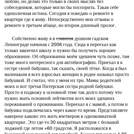
люблю, но делаю это только в своих мыслях без
собеседников, которые могли бы поспорить. Такая себе
единоличная истина. Сегодня я поведаю о ремонте в
квартире где я живу. Непосредственно мои отзывы о
ремонте в третьем абзаце, во втором длинный пролог.
Собственно живу я в
славном
душном гадском
Ленинграде начиная с 2006 года. Сюда я переехал как
только закончил школу и нужно бы получить хорошее
образование. Об образовании моём здешнем чуть позже, там
тоже много интересного для автобиографии. Приехал я к
сестре своей бабушки, так сказать, своей тётке. Когда я был
маленьким я всех взрослых женщин в родне называл просто
бабушкой. И считал, что у меня их три. Мамы родителей
моих и вот третья Питерская сестра родной бабушки.
Просто я подвожу к основной теме так долго потому что
нужно знать основной лейтмотив всех моих здешних
переживаний о проживании. Переехал я с мамой, а потом и
бабушка подключилась через какое-то время. Представляете
наверное каково это жить вчетвером в однокомнатной
квартирке. Это где-то 30 квадратных метров с большой
лоджией где летом +60 градусов. Я расположился в
"каморке" называемой гардеробной. У меня тут целых 1.86