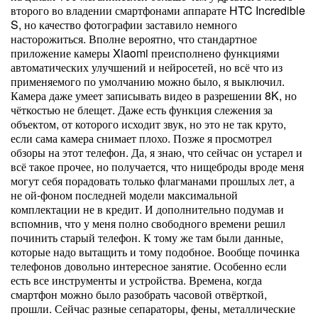
второго во владении смартфонами аппарате HTC Incredible
S, но качество фотографии заставило немного
насторожиться. Вполне вероятно, что стандартное
приложение камеры Xiaomi преисполнено функциями
автоматических улучшений и нейросетей, но всё что из
применяемого по умолчанию можно было, я выключил.
Камера даже умеет записывать видео в разрешении 8K, но
чёткостью не блещет. Даже есть функция слежения за
объектом, от которого исходит звук, но это не так круто,
если сама камера снимает плохо. Позже я просмотрел
обзоры на этот телефон. Да, я знаю, что сейчас он устарел и
всё такое прочее, но получается, что нищеброды вроде меня
могут себя порадовать только флагманами прошлых лет, а
не ой-фоном последней модели максимальной
комплектации не в кредит. И дополнительно подумав и
вспомнив, что у меня полно свободного времени решил
починить старый телефон. К тому же там были данные,
которые надо вытащить и тому подобное. Вообще починка
телефонов довольно интересное занятие. Особенно если
есть все инструменты и устройства. Времена, когда
смартфон можно было разобрать часовой отвёрткой,
прошли. Сейчас разные сепараторы, фены, металлические