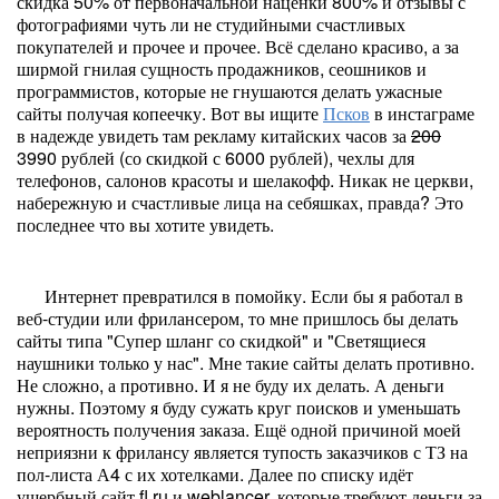
скидка 50% от первоначальной наценки 800% и отзывы с
фотографиями чуть ли не студийными счастливых
покупателей и прочее и прочее. Всё сделано красиво, а за
ширмой гнилая сущность продажников, сеошников и
программистов, которые не гнушаются делать ужасные
сайты получая копеечку. Вот вы ищите
Псков
в инстаграме
в надежде увидеть там рекламу китайских часов за
200
3990 рублей (со скидкой с 6000 рублей), чехлы для
телефонов, салонов красоты и шелакофф. Никак не церкви,
набережную и счастливые лица на себяшках, правда? Это
последнее что вы хотите увидеть.
Интернет превратился в помойку. Если бы я работал в
веб-студии или фрилансером, то мне пришлось бы делать
сайты типа "Супер шланг со скидкой" и "Светящиеся
наушники только у нас". Мне такие сайты делать противно.
Не сложно, а противно. И я не буду их делать. А деньги
нужны. Поэтому я буду сужать круг поисков и уменьшать
вероятность получения заказа. Ещё одной причиной моей
неприязни к фрилансу является тупость заказчиков с ТЗ на
пол-листа А4 с их хотелками. Далее по списку идёт
ущербный сайт fl.ru и weblancer, которые требуют деньги за