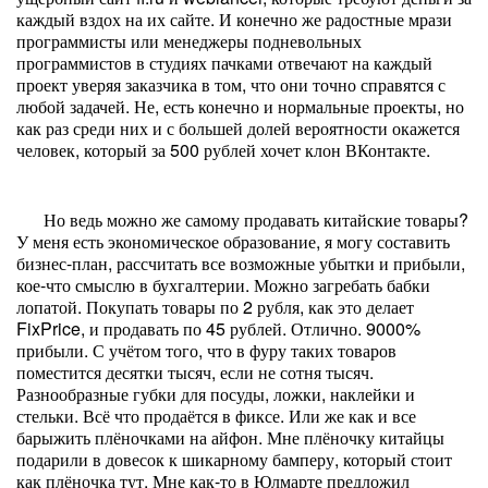
каждый вздох на их сайте. И конечно же радостные мрази
программисты или менеджеры подневольных
программистов в студиях пачками отвечают на каждый
проект уверяя заказчика в том, что они точно справятся с
любой задачей. Не, есть конечно и нормальные проекты, но
как раз среди них и с большей долей вероятности окажется
человек, который за 500 рублей хочет клон ВКонтакте.
Но ведь можно же самому продавать китайские товары?
У меня есть экономическое образование, я могу составить
бизнес-план, рассчитать все возможные убытки и прибыли,
кое-что смыслю в бухгалтерии. Можно загребать бабки
лопатой. Покупать товары по 2 рубля, как это делает
FixPrice, и продавать по 45 рублей. Отлично. 9000%
прибыли. С учётом того, что в фуру таких товаров
поместится десятки тысяч, если не сотня тысяч.
Разнообразные губки для посуды, ложки, наклейки и
стельки. Всё что продаётся в фиксе. Или же как и все
барыжить плёночками на айфон. Мне плёночку китайцы
подарили в довесок к шикарному бамперу, который стоит
как плёночка тут. Мне как-то в Юлмарте предложил