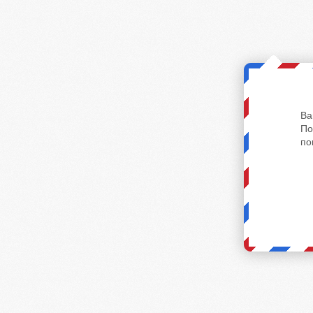
Ва
По
по