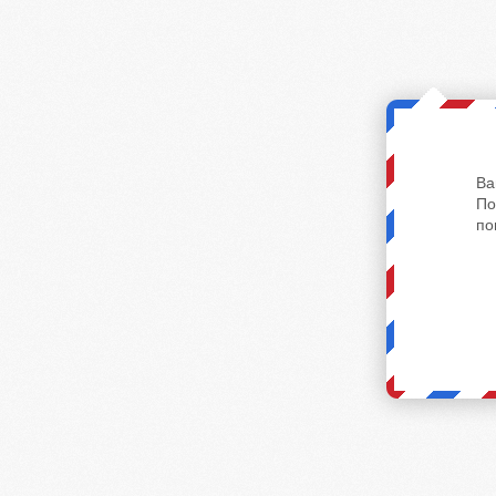
Ва
По
по