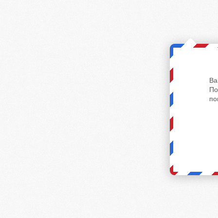
Ва
По
по