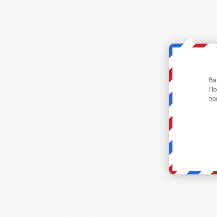
Ва
По
по