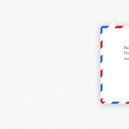
Ва
По
по