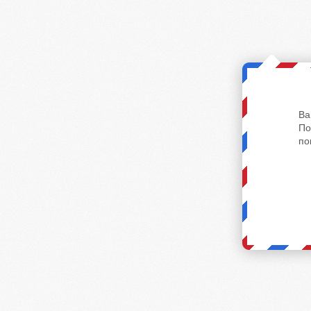
Ва
По
по