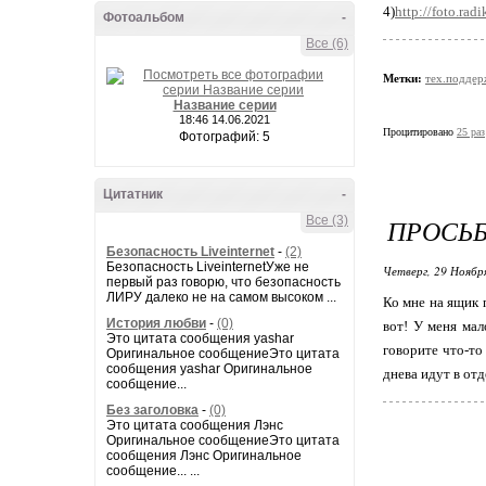
4)
http://foto.radi
Фотоальбом
-
Все (6)
Метки:
тех.поддер
Название серии
18:46 14.06.2021
Процитировано
25 раз
Фотографий: 5
Цитатник
-
Все (3)
ПРОСЬБ
Безопасность Liveinternet
-
(2)
Безопасность LiveinternetУже не
Четверг, 29 Ноябр
первый раз говорю, что безопасность
ЛИРУ далеко не на самом высоком ...
Ко мне на ящик 
История любви
-
(0)
вот! У меня мал
Это цитата сообщения yashar
говорите что-то
Оригинальное сообщениеЭто цитата
сообщения yashar Оригинальное
днева идут в отд
сообщение...
Без заголовка
-
(0)
Это цитата сообщения Лэнс
Оригинальное сообщениеЭто цитата
сообщения Лэнс Оригинальное
сообщение... ...