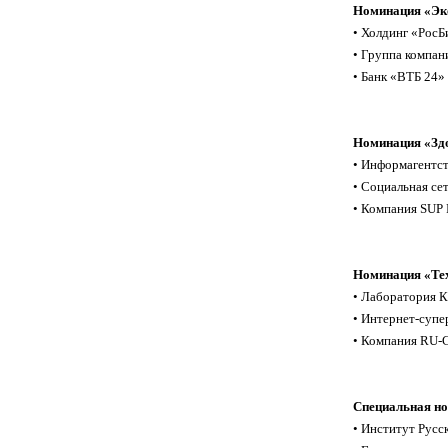
Номинация «Эко
• Холдинг «РосБ
• Группа компан
• Банк «ВТБ 24» 
Номинация «Здо
• Информагентс
• Социальная се
• Компания SUP 
Номинация «Тех
• Лаборатория К
• Интернет-супе
• Компания RU-C
Специальная но
• Институт Русс