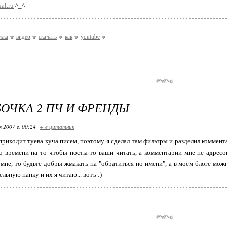
kal.ru
^_^
жка
видео
скачать
как
youtube
ОЧКА 2 ПЧ И ФРЕНДЫ
я 2007 г. 00:24
+ в цитатник
приходит туева хуча писем, поэтому я сделал там фильтры и разделил коммент
о времени на то чтобы посты то ваши читать, а комментарии мне не адресо
 мне, то будьте добры жмакать на "обратиться по имени", а в моём блоге мож
ельную папку и их я читаю... вотъ :)