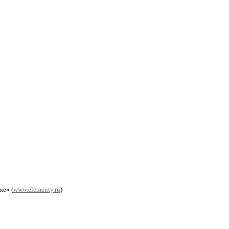
ке» (
www.elementy.ru
)