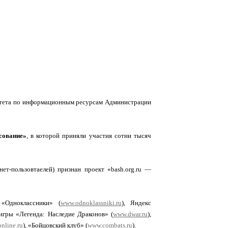
тета по информационным ресурсам Администрации
сование»
, в которой приняли участия сотни тысяч
ет-пользовтаелей) признан проект «bash.org.ru —
 «Одноклассники» (
www.odnoklassniki.ru
), Яндекс
-игры «Легенда: Наследие Драконов» (
www.dwar.ru
),
nline.ru
), «Бойцовский клуб» (
www.combats.ru
).