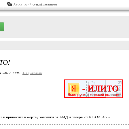
Авось
из (+ сутки) дневников
ТО!
я 2007 г. 23:02
+ в цитатник
е и приносите в жертву камушки от АМД и плееры от NEXX! }>:-)~