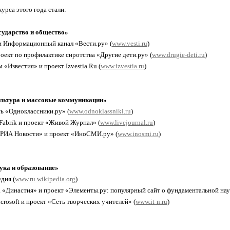
урса этого года стали:
ударство и общество»
 Информационный канал «Вести.ру» (
www.vesti.ru
)
оект по профилактике сиротства «Другие дети.ру» (
www.drugie-deti.ru
)
ы «Известия» и проект Izvestia.Ru (
www.izvestia.ru
)
льтура и массовые коммуникации»
ть «Одноклассники.ру» (
www.odnoklassniki.ru
)
Fabrik и проект «Живой Журнал» (
www.livejournal.ru
)
ИА Новости» и проект «ИноСМИ.ру» (
www.inosmi.ru
)
ка и образование»
дия (
www.ru.wikipedia.org
)
 «Династия» и проект «Элементы.ру: популярный сайт о фундаментальной нау
crosoft и проект «Сеть творческих учителей» (
www.it-n.ru
)