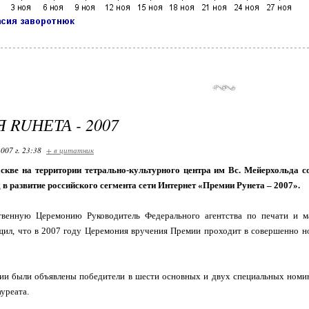
 RUНЕТА - 2007
007 г. 23:38
+ в цитатник
скве на территории тетрально-культурного центра им Вс. Мейерхольда 
 в развитие российского сегмента сети Интернет «Премии Рунета – 2007».
венную Церемонию Руководитель Федерального агентства по печати и м
щил, что в 2007 году Церемония вручения Премии проходит в совершенно н
ии были объявлены победители в шести основных и двух специальных номи
уреата.