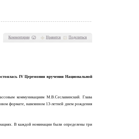
Комментарии
(
2
)
Нравится
Поделиться
состоялась IV Церемония вручения Национальной
ассовым коммуникациям М.В.Сеславинский. Глава
овом формате, навеянном 13-летней днем рождения
нациях. В каждой номинации были определены три