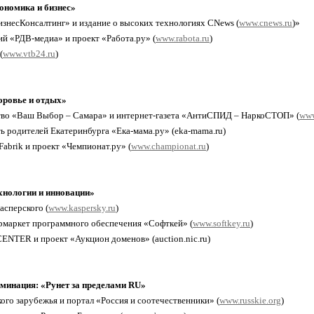
номика и бизнес»
изнесКонсалтинг» и издание о высоких технологиях CNews (
www.cnews.ru
)»
ий «РДВ-медиа» и проект «Работа.ру» (
www.rabota.ru
)
(
www.vtb24.ru
)
ровье и отдых»
тво «Ваш Выбор – Самара» и интернет-газета «АнтиСПИД – НаркоСТОП» (
www
ть родителей Екатеринбурга «Ека-мама.ру» (eka-mama.ru)
Fabrik и проект «Чемпионат.ру» (
www.championat.ru
)
нологии и инновации»
асперского (
www.kaspersky.ru
)
рмаркет программного обеспечения «Софткей» (
www.softkey.ru
)
ENTER и проект «Аукцион доменов» (auction.nic.ru)
минация: «Рунет за пределами RU»
кого зарубежья и портал «Россия и соотечественники» (
www.russkie.org
)