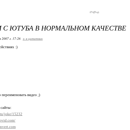
 С ЮТУБА В НОРМАЛЬНОМ КАЧЕСТВЕ
я 2007 г. 17:26
+ в цитатник
ействиях :)
о переименовать видео ;)
 сайты:
.ru/joke/15232
pvid.com/
onvert.com