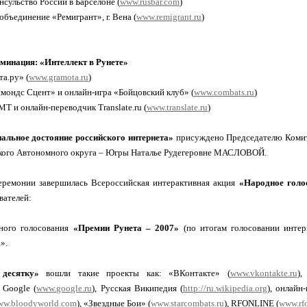
нсульство России в Барселоне (
www.rusbar.com
)
объединение «Ремигрант», г. Вена (
www.remigrant.ru
)
минация: «Интеллект в Рунете»
та.ру» (
www.gramota.ru
)
мондс Сцент» и онлайн-игра «Бойцовский клуб» (
www.combats.ru
)
T и онлайн-переводчик Translate.ru (
www.translate.ru
)
альное достояние российского интернета»
присуждено Председателю Коми
ого Автономного округа – Югры Наталье Рудегеровне МАСЛОВОЙ.
еремонии завершилась Всероссийская интерактивная акция
«Народное голо
вателей:
ного голосования
«Премии Рунета – 2007»
(по итогам голосовании интерн
».
десятку»
вошли такие проекты как: «ВКонтакте» (
www.vkontakte.ru
),
, Google (
www.google.ru
), Русская Википедия (
http://ru.wikipedia.org
), онлайн
ww.bloodyworld.com
), «Звездные Бои» (
www.starcombats.ru
), RFONLINE (
www.rfo