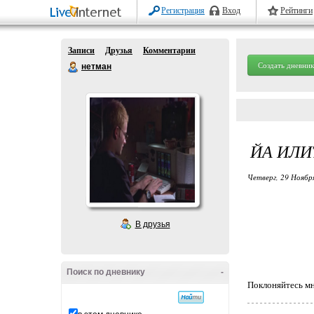
Регистрация
Вход
Рейтинги
Записи
Друзья
Комментарии
Создать дневник
нетман
ЙА ИЛИ
Четверг, 29 Ноябр
В друзья
Поиск по дневнику
-
Поклоняйтесь мн