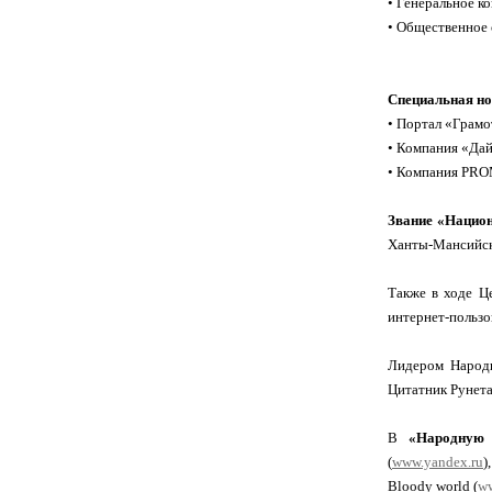
• Генеральное ко
• Общественное 
Специальная но
• Портал «Грамо
• Компания «Дай
• Компания PROM
Звание «Национ
Ханты-Мансийск
Также в ходе Ц
интернет-пользо
Лидером Народ
Цитатник Рунета
В
«Народную 
(
www.yandex.ru
)
Bloody world (
w