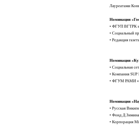
Лауреатами Конк
Номинация «Гос
• ФГУП ВГТРК и
• Социальный пр
• Редакция газет
Номинация «Ку
• Социальная се
• Компания SUP 
• ФГУМ РАМИ «Р
Номинация «Нау
• Русская Википе
• Фонд Д.Зимина
• Корпорация Mi