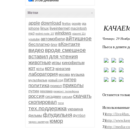
в этом дневнике
Метки
-
apple
download
firefox
google
gta
КАЧАЕМ
linux
liveinternet
iphone
macintosh
windows
mp3
redmi note 10
xiaomi 11t
айтишное
автомобили
Четверг, 29 Ноябр
youtube
бесплатно
вКонтакте
блог
Пьеса в девяти д
видео
вроде смешное
для чтения
вставил
животные
игры
кинофильм
кот
котэ
креатив
коты
лаборатория
музыка
москва
питер
мультфильм
новый год
приколы
политика
прикол
путин
реклама
ремонт телефона
Останется тольк
скачать
россия
сисадмин
сиськи
скопировал
теги
тех.поддержка
Использованные
украина
флудильня
1)
http://live4fun
фильмы
футбол
юмор
2)
http://www.kee
через запятую
3)
http://media-c