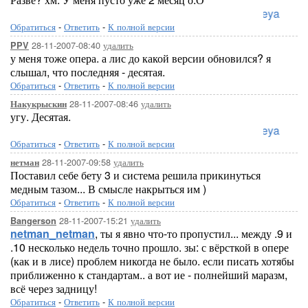
Loreleya
Обратиться
-
Ответить
-
К полной версии
28-11-2007-08:40
удалить
PPV
у меня тоже опера. а лис до какой версии обновился? я
слышал, что последняя - десятая.
Обратиться
-
Ответить
-
К полной версии
28-11-2007-08:46
удалить
Накукрыскин
угу. Десятая.
Loreleya
Обратиться
-
Ответить
-
К полной версии
28-11-2007-09:58
удалить
нетман
Поставил себе бету 3 и система решила прикинуться
медным тазом... В смысле накрыться им )
Обратиться
-
Ответить
-
К полной версии
28-11-2007-15:21
удалить
Bangerson
netman_netman
, ты я явно что-то пропустил... между .9 и
.10 несколько недель точно прошло. зы: с вёрсткой в опере
(как и в лисе) проблем никогда не было. если писать хотябы
приближенно к стандартам.. а вот ие - полнейший маразм,
всё через задницу!
Обратиться
-
Ответить
-
К полной версии