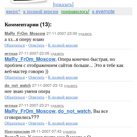
[показать]
вверх^
к полной версии
понравилось!
в evernote
Комментарии (13):
27-11-2007-23:00
удалить
MaRy_FrOm_Moscow
а хз...я оперу юзаю
Обратиться
-
Ответить
-
К полной версии
27-11-2007-23:05
удалить
нетман
MaRy_FrOm_Moscow
, Опера конечно быстрая, но
проблем с отображением сайтов больше... Это я тебе как
веб-мастер говорю ))
Обратиться
-
Ответить
-
К полной версии
27-11-2007-23:12
удалить
do_not_watch
нее знаю уменя опера
Обратиться
-
Ответить
-
К полной версии
27-11-2007-23:21
удалить
нетман
MaRy_FrOm_Moscow
,
do_not_watch
, Вы все
сговорились???
Обратиться
-
Ответить
-
К полной версии
28-11-2007-07:43
удалить
Накукрыскин
Разве? хм. У меня пусто уже 2 месяц о.О