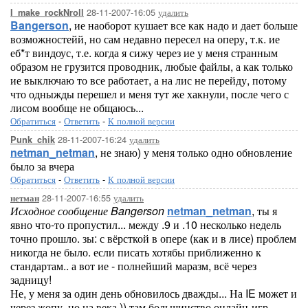
28-11-2007-16:05
удалить
I_make_rockNroll
Bangerson
, ие наоборот кушает все как надо и дает больше
возможностейй, но сам недавно пересел на оперу, т.к. ие
еб*т виндоус, т.е. когда я сижу через ие у меня странным
образом не грузится проводник, любые файлы, а как только
ие выключаю то все работает, а на лис не перейду, потому
что одныжды перешел и меня тут же хакнули, после чего с
лисом вообще не общаюсь...
Обратиться
-
Ответить
-
К полной версии
28-11-2007-16:24
удалить
Punk_chik
netman_netman
, не знаю) у меня только одно обновление
было за вчера
Обратиться
-
Ответить
-
К полной версии
28-11-2007-16:55
удалить
нетман
Исходное сообщение Bangerson
netman_netman
, ты я
явно что-то пропустил... между .9 и .10 несколько недель
точно прошло. зы: с вёрсткой в опере (как и в лисе) проблем
никогда не было. если писать хотябы приближенно к
стандартам.. а вот ие - полнейший маразм, всё через
задницу!
Не, у меня за один день обновилось дважды... На IE может и
через жопу, но на века )) там большинство онлайн-игр