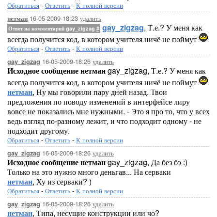
Обратиться
-
Ответить
-
К полной версии
16-05-2009-18:23
удалить
нетман
gay_zigzag
, Т.е.? У меня как
Ответ на комментарий gay_zigzag
#
всегда получится код, в котором учителя ничё не поймут
Обратиться
-
Ответить
-
К полной версии
16-05-2009-18:26
удалить
gay_zigzag
Исходное сообщение нетман
gay_zigzag, Т.е.? У меня как
всегда получится код, в котором учителя ничё не поймут
нетман
, Ну мы говорили пару дней назад. Твои
предложения по поводу изменений в интерфейсе лиру
вовсе не показались мне нужными. - Это я про то, что у всех
ведь взгляд по-разному лежит, и что подходит одному - не
подходит другому.
Обратиться
-
Ответить
-
К полной версии
16-05-2009-18:26
удалить
gay_zigzag
Исходное сообщение нетман
gay_zigzag, Да без бэ :)
Только на это нужно много деньгав... На серваки
нетман
, Ху из серваки? )
Обратиться
-
Ответить
-
К полной версии
16-05-2009-18:26
удалить
gay_zigzag
нетман
, Типа, несущие конструкции или чо?