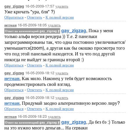
16-05-2009-17:57
удалить
gay_zigzag
Уже кричать "ура, бля" ?)
Обратиться
-
Ответить
-
К полной версии
16-05-2009-18:05
удалить
нетман
gay_zigzag
, Пока у меня
Ответ на комментарий gay_zigzag
#
только альфа версия рендера )) Т.е. 2 панельки
запрограммированы так, что одна постоянно увеличивается/
уменьшается(zoom), а другая как бы окошко просмотра того
что под этой панелькой находится. И та что под другой
никогда не выйдет за границы второй :)
Обратиться
-
Ответить
-
К полной версии
16-05-2009-18:12
удалить
gay_zigzag
нетман
, Как мило. Наконец у тебя будет возможность
продемонстрировать свой взгляд.
Обратиться
-
Ответить
-
К полной версии
16-05-2009-18:12
удалить
gay_zigzag
нетман
, Придумай заодно альтернативную версию лиру?
Обратиться
-
Ответить
-
К полной версии
16-05-2009-18:23
удалить
нетман
gay_zigzag
, Да без бэ :) Только
Ответ на комментарий gay_zigzag
#
на это нужно много деньгав... На серваки