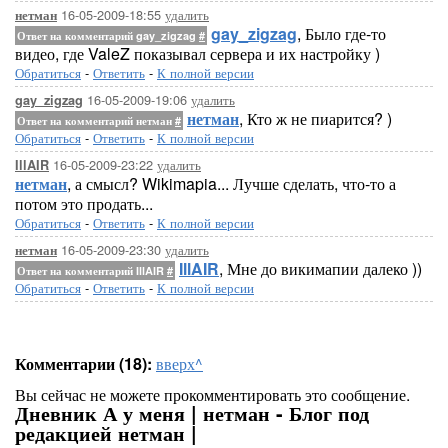
16-05-2009-18:55
удалить
нетман
gay_zigzag
, Было где-то
Ответ на комментарий gay_zigzag
#
видео, где ValeZ показывал сервера и их настройку )
Обратиться
-
Ответить
-
К полной версии
16-05-2009-19:06
удалить
gay_zigzag
нетман
, Кто ж не пиарится? )
Ответ на комментарий нетман
#
Обратиться
-
Ответить
-
К полной версии
16-05-2009-23:22
удалить
IllAIR
нетман
, а смысл? Wikimapia... Лучше сделать, что-то а
потом это продать...
Обратиться
-
Ответить
-
К полной версии
16-05-2009-23:30
удалить
нетман
IllAIR
, Мне до викимапии далеко ))
Ответ на комментарий IllAIR
#
Обратиться
-
Ответить
-
К полной версии
Комментарии (18):
вверх^
Вы сейчас не можете прокомментировать это сообщение.
Дневник А у меня | нетман - Блог под
редакцией нетман |