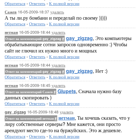
Обратиться
-
Ответить
-
К полной версии
16-05-2009-18:37
удалить
Сажев
А ты ли.ру бомбани и переделай по своему )))))
Обратиться
-
Ответить
-
К полной версии
16-05-2009-18:44
удалить
нетман
gay_zigzag
, Это компьютеры
Ответ на комментарий gay_zigzag
#
обрабатывающие сотни запросов одновременно :) Чтобы
сайт не глючил их нужно много и мощных
Обратиться
-
Ответить
-
К полной версии
16-05-2009-18:44
удалить
нетман
gay_zigzag
, Нет :)
Ответ на комментарий gay_zigzag
#
Обратиться
-
Ответить
-
К полной версии
16-05-2009-18:45
удалить
нетман
Glupets
, Сначала нужно базу
Ответ на комментарий Сажев
#
данных скопировать )
Обратиться
-
Ответить
-
К полной версии
16-05-2009-18:48
удалить
gay_zigzag
нетман
, Ты хочешь сказать, что у
Ответ на комментарий нетман
#
лиру собственные серверы? Мне кажется, они просто
арендуют место где-то на буржуйских. Это ж дешевле.
Обратиться
-
Ответить
-
К полной версии