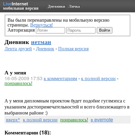
Live
Internet
Дневники
Личка
мобильная версия
Вы были перенаправлены на мобильную версию
страницы.
Вернуться!
Авторизация
Дневник
нетман
Лента друзей
-
Дневник
-
Полная версия
А у меня
16-05-2009 17:53
к комментариям
-
к полной версии
-
понравилось!
А у меня дипломным проектом будет подобие гуглмэпса с
указанием достопримечательностей и всего близлежащего в
выбранном районе :)
вверх^
к полной версии
понравилось!
в evernote
Комментарии (18):