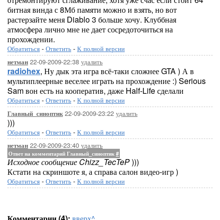
битная винда с 8Мб памяти можно и взять, но вот
растерзайте меня Diablo 3 больше хочу. Клуббная
атмосфера лично мне не дает сосредоточиться на
прохождении.
Обратиться
-
Ответить
-
К полной версии
22-09-2009-22:38
удалить
нетман
radiohex
, Ну дык эта игра всё-таки сложнее GTA ) А в
мультиплеерные веселее играть на прохождение :) Serious
Sam вон есть на кооператив, даже Half-Life сделали
Обратиться
-
Ответить
-
К полной версии
22-09-2009-23:22
удалить
Главный_синоптик
)))
Обратиться
-
Ответить
-
К полной версии
22-09-2009-23:40
удалить
нетман
Ответ на комментарий Главный_синоптик
#
Исходное сообщение Chizz_TecTeP
)))
Кстати на скриншоте я, а справа салон видео-игр )
Обратиться
-
Ответить
-
К полной версии
Комментарии (4):
вверх^