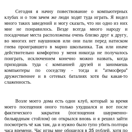
Сегодня я начну повествование о компьютерных
клубах и о том зачем же люди ходят туда играть. Я видел
много таких заведений и могу сказать, что ни одно из них
мне не понравилось. Везде всегда много народу и
посадочные места расположены очень близко друг к другу,
во многих нет наушников или они пали перед натиском
гнева проигравшего в марио школьника. Так или иначе
действительно комфортно у меня никогда не получалось
поиграть, исключением конечно можно назвать, когда
приходишь туда с компанией друзей и занимаешь
компьютеры по соседству - тогда и "атмосфера"
дружественнее и в сетевых баталиях хотя бы какая-то
слаженность.
Возле моего дома есть один клуб, который за время
моего посещения оного только ухудшался и вот после
фактического закрытия (поглощения шаурменно-
бильярдным стойлом) он открылся вновь и я решил зайти
посмотреть чё как там, да и нужно было тупо убить полтора
часа времени. Час игры мне обошелся в 35 рублей, хотя по