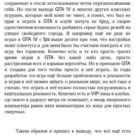
сохранение и после использования читов перезаписавшими
сейв. Но после выхода GTA IV и многих других классных
игрушек, которые мой комп не тянет, я понял, что был не
прав и играть в GTA в клубе ничуть не бред, а скорее
единственная возможность разбавить серые будни резнёй на
улицах свободного города. Я например ещё ни разу не
играл в GTA IV с fps выше десяти при том, что настройки
ниже плинтуса и для меня было бы счастьем поиграть в эту
игру без тормозов. Конечно есть и те кто просто тратит
время играя в GTA без какой либо цели, просто
расстреливая всех и взрывая вертолёты. Но в принципе GTA
и создана для того чтобы просто в неё играть. За годы
разработок эта игра ещё больше приблизилась к реальности
и играя в неё можно забыть о реальном мире, но всё-таки я
считаю, что играть в неё нужно полностью погрузившись в
виртуальную реальность. Конечно есть и VIP-зоны в клубах,
где никто в радиусе метра не помешает, а мощь вверенного
компьютера равна пяти компьютерам из зоны для простых
смертных.
Таким образом я пришел к выводу, что всё ещё есть