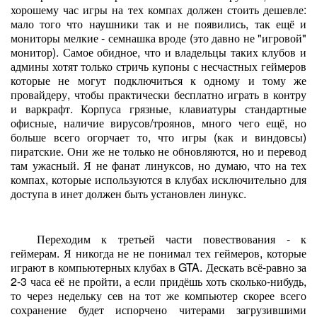
хорошему час игры на тех компах должен стоить дешевле:
мало того что наушники так и не появились, так ещё и
мониторы мелкие - семнашка вроде (это давно не "игровой"
монитор). Самое обидное, что и владельцы таких клубов и
админы хотят только стричь купоны с несчастных геймеров
которые не могут подключиться к одному и тому же
провайдеру, чтобы практически бесплатно играть в контру
и варкрафт. Корпуса грязные, клавиатуры стандартные
офисные, наличие вирусов/троянов, много чего ещё, но
больше всего огорчает то, что игры (как и виндовсы)
пиратские. Они же не только не обновляются, но и перевод
там ужасный. Я не фанат линуксов, но думаю, что на тех
компах, которые используются в клубах исключительно для
доступа в инет должен быть установлен линукс.
Переходим к третьей части повествования - к
геймерам. Я никогда не не понимал тех геймеров, которые
играют в компьютерных клубах в GTA. Дескать всё-равно за
2-3 часа её не пройти, а если придёшь хоть сколько-нибудь,
то через недельку сев на тот же компьютер скорее всего
сохранение будет испорчено читерами загрузившими