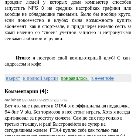
процент людей у которых дома компьютер способен
запустить NFS 3 на средних настройках графики или
вообще не обладающие таковыми. Было бы вообще круто,
если повсеместно в клубах была возможность купить
абонемент, как в спорт-зале, и придя через неделю сесть за
комп именно со "своей" учётной записью и нетронутыми
сейвами любимой игрушки.
Итого:
я построю свой компьютерный клуб! С сан-
андреасом и кофе
вверх^
к полной версии
понравилось!
в evernote
Комментарии (4):
22-09-2009-22:32
удалить
radiohex
Вот что мне нравится в GTA4 это оффициальная поддержка
64-бит Vista. Без тормозов в нее стоит играть. Хотя я всегда
критиковал за простоту сюжета. Сам до сих пор гоняю в
третью гта-шку, и рад! Быстродействие супер на
сегодняшнем железе! ГТА4 куплю себе как только там
отремонтируют сглаживание, хотя уже счас если стоит 64