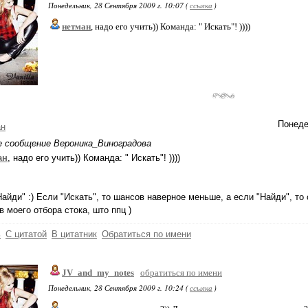
Понедельник, 28 Сентября 2009 г. 10:07 (
ссылка
)
нетман
, надо его учить)) Команда: " Искать"! ))))
Понеде
ан
е сообщение Вероника_Виноградова
ан
, надо его учить)) Команда: " Искать"! ))))
айди" :) Если "Искать", то шансов наверное меньше, а если "Найди", то 
в моего отбора стока, што ппц )
ь
С цитатой
В цитатник
Обратиться по имени
JV_and_my_notes
обратиться по имени
Понедельник, 28 Сентября 2009 г. 10:24 (
ссылка
)