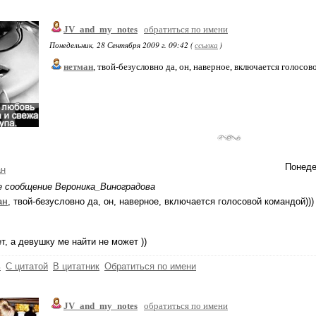
JV_and_my_notes
обратиться по имени
Понедельник, 28 Сентября 2009 г. 09:42 (
ссылка
)
нетман
, твой-безусловно да, он, наверное, включается голосов
Понеде
ан
е сообщение Вероника_Виноградова
ан
, твой-безусловно да, он, наверное, включается голосовой командой)))
т, а девушку ме найти не может ))
ь
С цитатой
В цитатник
Обратиться по имени
JV_and_my_notes
обратиться по имени