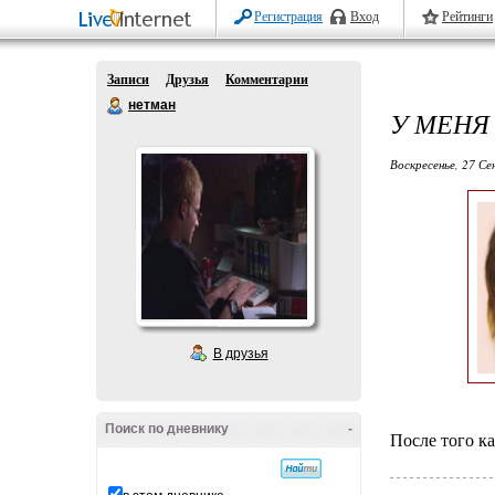
Регистрация
Вход
Рейтинги
Записи
Друзья
Комментарии
нетман
У МЕНЯ
Воскресенье, 27 Се
В друзья
Поиск по дневнику
-
После того ка