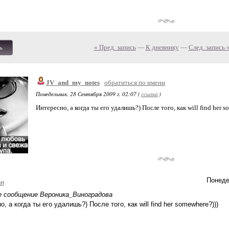
« Пред. запись
—
К дневнику
—
След. запись 
ь
JV_and_my_notes
обратиться по имени
Понедельник, 28 Сентября 2009 г. 02:07 (
ссылка
)
Интересно, а когда ты его удалишь?) После того, как will find her s
Понеде
ан
е сообщение Вероника_Виноградова
, а когда ты его удалишь?) После того, как will find her somewhere?)))