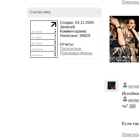
Ответит
Статистика
-
Создан: 03.11.2005
Записей:
Комментариев:
Написано: 38829
Отчеты:
Посетители
Поисковые фразы
нетм
Исходно
нетм
ты".)))))
Если так
Ответит