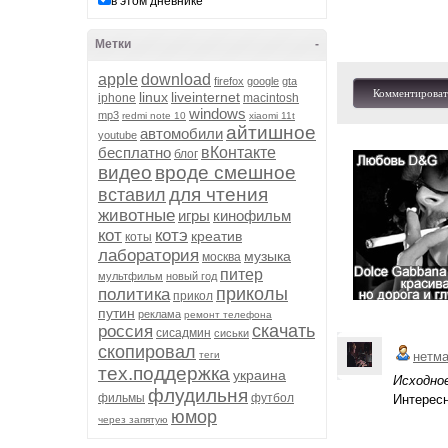
в этом дневнике
Метки
-
apple
download
firefox
google
gta
Комментироват
linux
liveinternet
iphone
macintosh
windows
mp3
redmi note 10
xiaomi 11t
айтишное
автомобили
youtube
бесплатно
вКонтакте
блог
видео
вроде смешное
для чтения
вставил
животные
игры
кинофильм
кот
котэ
креатив
коты
лаборатория
музыка
москва
питер
мультфильм
новый год
приколы
политика
прикол
путин
реклама
ремонт телефона
скачать
россия
сисадмин
сиськи
скопировал
теги
нетм
тех.поддержка
украина
Исходно
флудильня
фильмы
футбол
Интересно
юмор
через запятую