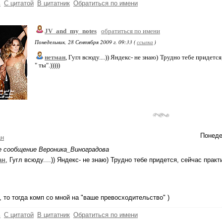
ь
С цитатой
В цитатник
Обратиться по имени
JV_and_my_notes
обратиться по имени
Понедельник, 28 Сентября 2009 г. 09:33 (
ссылка
)
нетман
, Гугл всюду....)) Яндекс- не знаю) Трудно тебе придет
" ты".)))))
Понеде
ан
е сообщение Вероника_Виноградова
ан
, Гугл всюду....)) Яндекс- не знаю) Трудно тебе придется, сейчас пра
, то тогда комп со мной на "ваше превосходительство" )
ь
С цитатой
В цитатник
Обратиться по имени