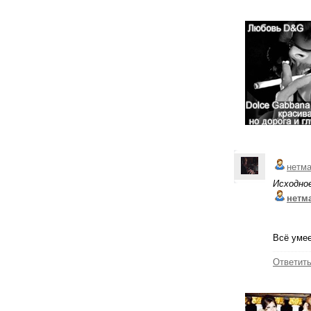
нетм
Исходно
нетм
Всё умее
Ответит