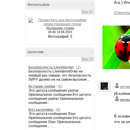
Ага ) Ил
Фотоальбом
-
Все (6)
Ответит
Название серии
18:46 14.06.2021
Фотографий: 5
Цитатник
-
Все (3)
Безопасность Liveinternet
-
(2)
Безопасность LiveinternetУже не
первый раз говорю, что безопасность
ЛИРУ далеко не на самом высоком ...
История любви
-
(0)
нетм
Это цитата сообщения yashar
Исходно
Оригинальное сообщениеЭто цитата
сообщения yashar Оригинальное
нетм
сообщение...
Без заголовка
-
(0)
Это цитата сообщения Лэнс
В основн
Оригинальное сообщениеЭто цитата
это за шт
сообщения Лэнс Оригинальное
сообщение... ...