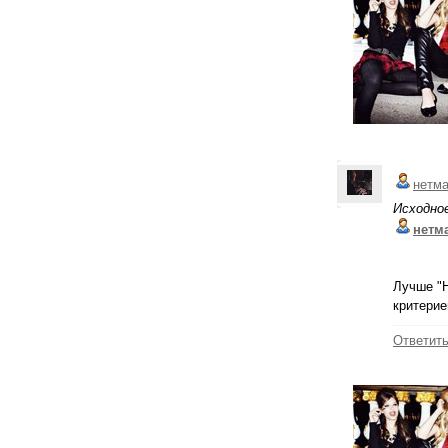
нетм
Исходно
нетм
Лучше "Н
критерие
Ответит