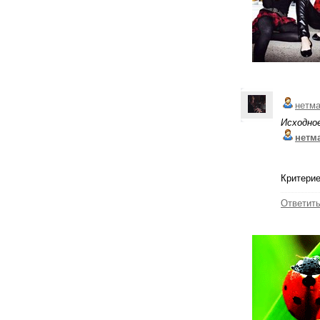
нетм
Исходно
нетм
Критерие
Ответит