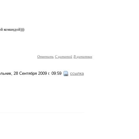
ой командой)))
Ответить
С цитатой
В цитатник
льник, 28 Сентября 2009 г. 09:59
ссылка