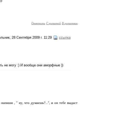
))
Ответить
С цитатой
В цитатник
льник, 28 Сентября 2009 г. 11:29
ссылка
ть не могу :) И вообще они аморфные ))
 напиши , " ну, что думаешь?...", и он тебе выдаст