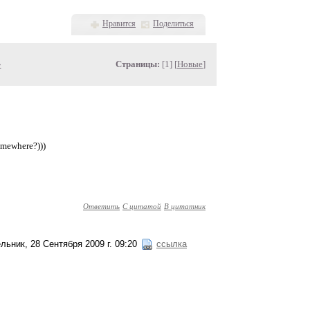
Нравится
Поделиться
»
Страницы:
[1] [
Новые
]
omewhere?)))
Ответить
С цитатой
В цитатник
льник, 28 Сентября 2009 г. 09:20
ссылка