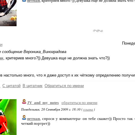
нетман
, критериев много?)) Девушка еще не должна знать что?
Понеде
ан
е сообщение Вероника_Виноградова
ан
, критериев много?)) Девушка еще не должна знать что?))
в настолько много, что я даже доступ к их чёткому определению получи
ь
С цитатой
В цитатник
Обратиться по имени
JV_and_my_notes
обратиться по имени
Понедельник, 28 Сентября 2009 г. 18:30 (
ссылка
)
нетман
, спроси у компьютера- он тебе скажет)) Просто так -
четкий портрет))