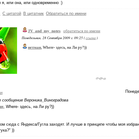
и я, или она, или одновременно :)
ь
С цитатой
В цитатник
Обратиться по имени
JV_and_my_notes
обратиться по имени
Понедельник, 28 Сентября 2009 г. 09:25 (
ссылка
)
нетман
, Where- здесь, на Ли ру?))
Понеде
ан
е сообщение Вероника_Виноградова
ан
, Where- здесь, на Ли ру?))
ом сюда с Яндекса/Гугла заходят. И лучше в принципе чтобы моя избран
ука?" ))