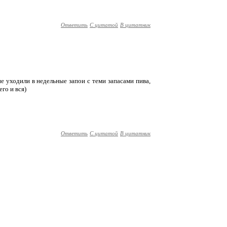
Ответить
С цитатой
В цитатник
 уходили в недельные запои с теми запасами пива,
го и вся)
Ответить
С цитатой
В цитатник