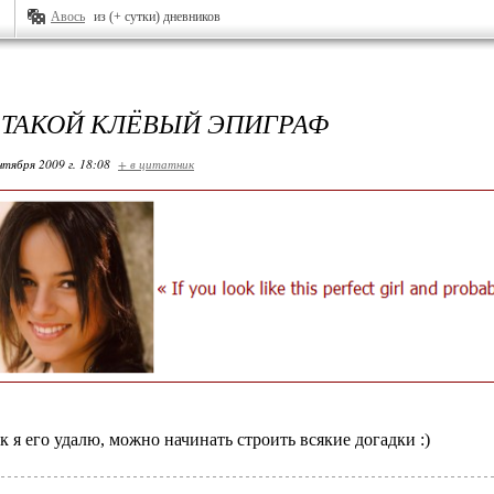
Авось
из (+ сутки) дневников
 ТАКОЙ КЛЁВЫЙ ЭПИГРАФ
нтября 2009 г. 18:08
+ в цитатник
к я его удалю, можно начинать строить всякие догадки :)