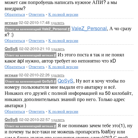
может сам попробуешь написать нужное АПИ? а мы
внедрим?
Обратиться
-
Ответить
-
К полной версии
02-02-2010-17:48
удалить
нетман
ValeZ_Personal
, А чо сразу
Ответ на комментарий ValeZ_Personal
#
я? :)
Обратиться
-
Ответить
-
К полной версии
02-02-2010-21:10
удалить
QoSyS
Из этого поста я так и не понял
Ответ на комментарий нетман
#
какое api нужно, автор требует но непонятно что xD
Обратиться
-
Ответить
-
К полной версии
02-02-2010-22:26
удалить
нетман
QoSyS
, Ну вот я хочу чтобы по
Ответ на комментарий QoSyS
#
номеру пользователя мне выдали его аватарку и всё.
Никаких его друзей с полной информацией на 50 килобайт,
никаких дополнительных знаний про него. Только адрес
аватарки )
Обратиться
-
Ответить
-
К полной версии
02-02-2010-22:57
удалить
QoSyS
Я не понимаю зачем тебе это(1), ну
Ответ на комментарий нетман
#
и почему ты все-таки не можешь пропарсить foaf(ну или
сам в блоге аватар что находится сверху слева)(2)? С твой