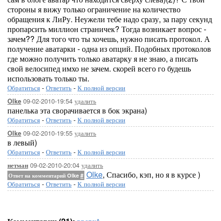
стороны я вижу только ограничение на количество
обращения к ЛиРу. Неужели тебе надо сразу, за пару секунд
пропарсить миллион страничек? Тогда возникает вопрос -
зачем?? Для того что ты хочешь, нужно писать протокол. А
получение аватарки - одна из опций. Подобных протоколов
где можно получить только аватарку я не знаю, а писать
свой велосипед имхо не зачем. скорей всего го будешь
использовать только ты.
Обратиться
-
Ответить
-
К полной версии
09-02-2010-19:54
удалить
Olke
панелька эта сворачивается в бок экрана)
Обратиться
-
Ответить
-
К полной версии
09-02-2010-19:55
удалить
Olke
в левый)
Обратиться
-
Ответить
-
К полной версии
09-02-2010-20:04
удалить
нетман
Olke
, Спасибо, кэп, но я в курсе )
Ответ на комментарий Olke
#
Обратиться
-
Ответить
-
К полной версии