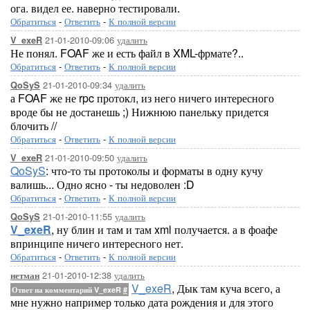
ога. видел ее. наверно тестировали.
Обратиться
-
Ответить
-
К полной версии
21-01-2010-09:06
удалить
V_exeR
Не понял. FOAF же и есть файл в XML-фрмате?..
Обратиться
-
Ответить
-
К полной версии
21-01-2010-09:34
удалить
QoSyS
а FOAF же не rpc протокл, из него ничего интересного
вроде бы не достанешь ;) Нижнюю панельку придется
блочить //
Обратиться
-
Ответить
-
К полной версии
21-01-2010-09:50
удалить
V_exeR
QoSyS
: что-то ты протоколы и форматы в одну кучу
валишь... Одно ясно - ты недоволен :D
Обратиться
-
Ответить
-
К полной версии
21-01-2010-11:55
удалить
QoSyS
V_exeR
, ну блин и там и там xml получается. а в фоафе
впринципе ничего интересного нет.
Обратиться
-
Ответить
-
К полной версии
21-01-2010-12:38
удалить
нетман
V_exeR
, Дык там куча всего, а
Ответ на комментарий V_exeR
#
мне нужно например только дата рождения и для этого