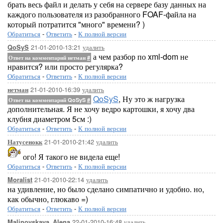
брать весь файл и делать у себя на сервере базу данных на
каждого пользователя из разобранного FOAF-файла на
который потратится "много" времени? )
Обратиться
-
Ответить
-
К полной версии
21-01-2010-13:21
удалить
QoSyS
а чем разбор по xml-dom не
Ответ на комментарий нетман
#
нравится? или просто регулярка?
Обратиться
-
Ответить
-
К полной версии
21-01-2010-16:39
удалить
нетман
QoSyS
, Ну это ж нагрузка
Ответ на комментарий QoSyS
#
дополнительная. Я не хочу ведро картошки, я хочу два
клубня диаметром 5см :)
Обратиться
-
Ответить
-
К полной версии
21-01-2010-21:42
удалить
Натусенокк
ого! Я такого не видела еще!
Обратиться
-
Ответить
-
К полной версии
21-01-2010-22:14
удалить
Moralist
на удивление, но было сделано симпатично и удобно. но,
как обычно, глюкаво =)
Обратиться
-
Ответить
-
К полной версии
22-01-2010-16:48
удалить
Malinovskaya_Alena