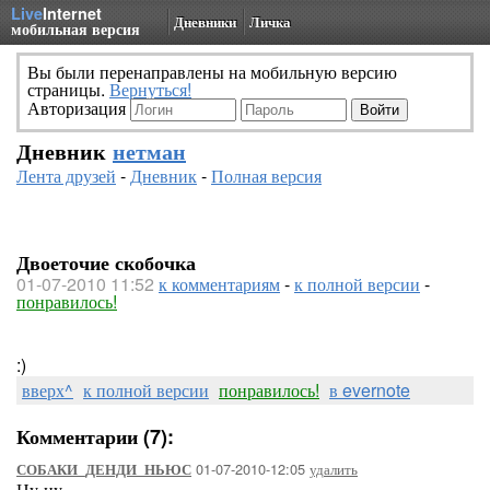
Live
Internet
Дневники
Личка
мобильная версия
Вы были перенаправлены на мобильную версию
страницы.
Вернуться!
Авторизация
Дневник
нетман
Лента друзей
-
Дневник
-
Полная версия
Двоеточие скобочка
01-07-2010 11:52
к комментариям
-
к полной версии
-
понравилось!
:)
вверх^
к полной версии
понравилось!
в evernote
Комментарии (7):
01-07-2010-12:05
удалить
СОБАКИ_ДЕНДИ_НЬЮС
Ну-ну.