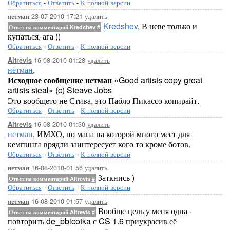
Обратиться
-
Ответить
-
К полной версии
23-07-2010-17:21
удалить
нетман
Kredshev
, В неве только и
Ответ на комментарий Kredshev
#
купаться, ага ))
Обратиться
-
Ответить
-
К полной версии
16-08-2010-01:28
удалить
Altrevis
нетман
,
Исходное сообщение нетман
«Good artists copy great
artists steal» (c) Steave Jobs
Это вообщето не Стива, это Пабло Пикассо копирайт.
Обратиться
-
Ответить
-
К полной версии
16-08-2010-01:30
удалить
Altrevis
нетман
, ИМХО, но мапа на которой много мест для
кемпинга врядли заинтересует кого то кроме ботов.
Обратиться
-
Ответить
-
К полной версии
16-08-2010-01:56
удалить
нетман
Заткнись )
Ответ на комментарий Altrevis
#
Обратиться
-
Ответить
-
К полной версии
16-08-2010-01:57
удалить
нетман
Вообще цель у меня одна -
Ответ на комментарий Altrevis
#
повторить de_bbicotka с CS 1.6 приукрасив её