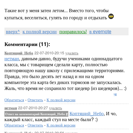
Такие вот у меня затеи летом... Вместо того, чтобы
купаться, веселиться, гулять по городу и отдыхать
вверх^
к полной версии
понравилось!
в evernote
Комментарии (11):
22-07-2010-20:15
удалить
Коптящий_Небо
нетман
, давным-давно, будучи учениками одиннадцатого
класса, мы с товарищем сделали карту, полностью
повторяющую нашу школу с прилежащими территориями.
Правда, это было десять лет назад и ни на одном
компьютере эта карта без диких тормозов не запускалась.
Жаль, что время не сохранило тот шедевр (из шедевров)... :)
Лорелея
Обратиться
-
Ответить
-
К полной версии
22-07-2010-20:27
удалить
нетман
Коптящий_Небо
, И чо,
Ответ на комментарий Коптящий_Небо
#
каждый класс, каждый стул на месте были? :)
Обратиться
-
Ответить
-
К полной версии
22-07-2010-20:56
удалить