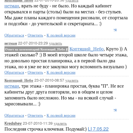
Коптящий_Небо
нетман
, врать не буду - не было. Но каждый кабинет
открывался и парты (столы) были на местах - без стульев.
Мы даже планы каждого помещения рисовали, от спортзала
и подсобки - до учительской и секретариата... :)
Лорелея
Обратиться
-
Ответить
-
К полной версии
22-07-2010-23:29
удалить
нетман
Коптящий_Небо
, Круто )) А
Ответ на комментарий Коптящий_Небо
#
этажей сколько? :) В моей второй школе было четыре этажа,
но довольно простая планировка, а в первой было два
этажа, но я уже не все закоулки могу вспомнить визуально )
Обратиться
-
Ответить
-
К полной версии
23-07-2010-08:57
удалить
Коптящий_Небо
нетман
, три этажа - планировка простая, буква "П". Не все
кабинеты друг друга повторяли, но в общем и целом
запомнить было несложно. Но мы - на всякий случай -
зарисовывали... :)
Лорелея
Обратиться
-
Ответить
-
К полной версии
23-07-2010-11:39
удалить
Kredshev
Последняя строчка ключевая. Подумай:)
LI 7.05.22