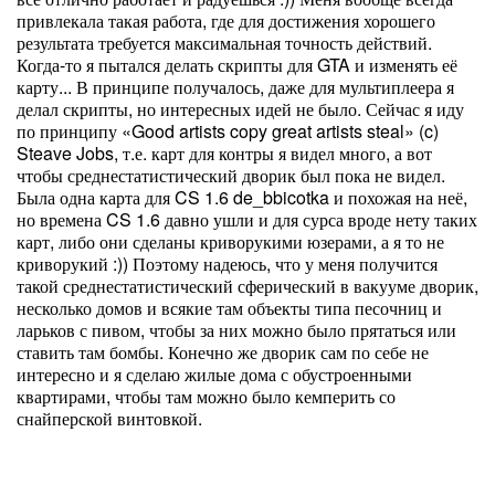
привлекала такая работа, где для достижения хорошего
результата требуется максимальная точность действий.
Когда-то я пытался делать скрипты для GTA и изменять её
карту... В принципе получалось, даже для мультиплеера я
делал скрипты, но интересных идей не было. Сейчас я иду
по принципу «Good artists copy great artists steal» (c)
Steave Jobs, т.е. карт для контры я видел много, а вот
чтобы среднестатистический дворик был пока не видел.
Была одна карта для CS 1.6 de_bbicotka и похожая на неё,
но времена CS 1.6 давно ушли и для сурса вроде нету таких
карт, либо они сделаны криворукими юзерами, а я то не
криворукий :)) Поэтому надеюсь, что у меня получится
такой среднестатистический сферический в вакууме дворик,
несколько домов и всякие там объекты типа песочниц и
ларьков с пивом, чтобы за них можно было прятаться или
ставить там бомбы. Конечно же дворик сам по себе не
интересно и я сделаю жилые дома с обустроенными
квартирами, чтобы там можно было кемперить со
снайперской винтовкой.