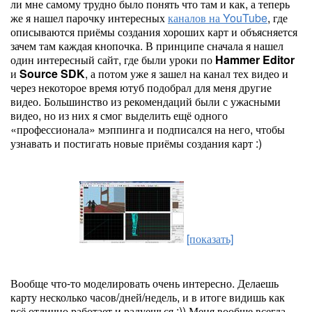
ли мне самому трудно было понять что там и как, а теперь
же я нашел парочку интересных
каналов на YouTube
, где
описываются приёмы создания хороших карт и объясняется
зачем там каждая кнопочка. В принципе сначала я нашел
один интересный сайт, где были уроки по
Hammer Editor
и
Source SDK
, а потом уже я зашел на канал тех видео и
через некоторое время ютуб подобрал для меня другие
видео. Большинство из рекомендаций были с ужасными
видео, но из них я смог выделить ещё одного
«профессионала» мэппинга и подписался на него, чтобы
узнавать и постигать новые приёмы создания карт :)
[показать]
Вообще что-то моделировать очень интересно. Делаешь
карту несколько часов/дней/недель, и в итоге видишь как
всё отлично работает и радуешься :)) Меня вообще всегда