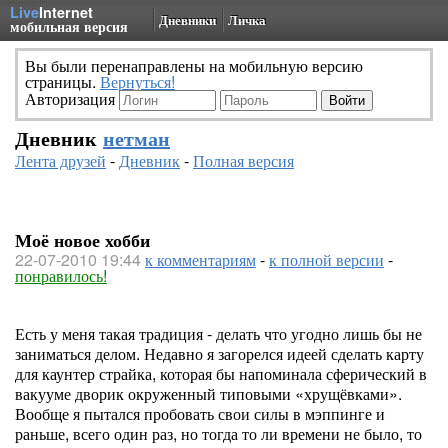
Live
Internet
Дневники
Личка
мобильная версия
Вы были перенаправлены на мобильную версию
страницы.
Вернуться!
Авторизация
Дневник
нетман
Лента друзей
-
Дневник
-
Полная версия
Моё новое хобби
22-07-2010 19:44
к комментариям
-
к полной версии
-
понравилось!
Есть у меня такая традиция - делать что угодно лишь бы не
заниматься делом. Недавно я загорелся идеей сделать карту
для каунтер страйка, которая бы напоминала сферический в
вакууме дворик окруженный типовыми «хрущёвками».
Вообще я пытался пробовать свои силы в мэппинге и
раньше, всего один раз, но тогда то ли времени не было, то