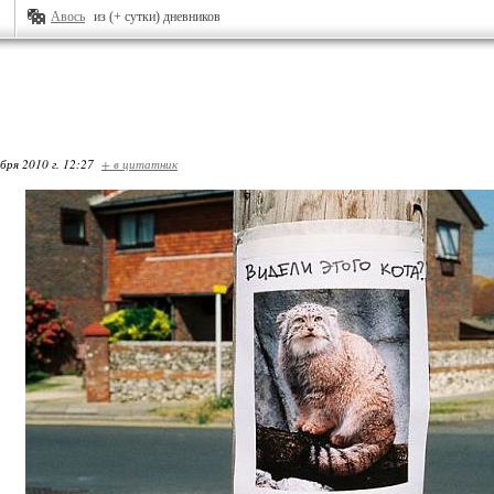
Авось
из (+ сутки) дневников
бря 2010 г. 12:27
+ в цитатник