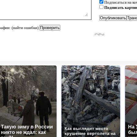
Подписаться на к
Подписать карти
рафии: (найти ошибки)
Такую зиму в России
На 
Как выглядит место
никто не ждал: как
был
крушение вертолета на