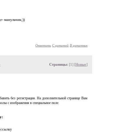
е- манульчик;))
Ответить
С цитатой
В цитатник
»
Страницы:
[1] [
Новые
]
авить без регистрации. На дополнительной странице Вам
волы с изображения в специальное поле.
у:
 ссылку