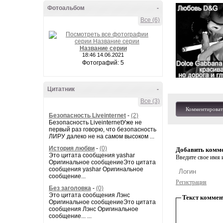
Фотоальбом
-
Все (6)
Название серии
18:46 14.06.2021
Фотографий: 5
Цитатник
-
Все (3)
Комментироват
Безопасность Liveinternet
-
(2)
Безопасность LiveinternetУже не
первый раз говорю, что безопасность
ЛИРУ далеко не на самом высоком ...
История любви
-
(0)
Добавить комм
Это цитата сообщения yashar
Введите свое имя и
Оригинальное сообщениеЭто цитата
сообщения yashar Оригинальное
сообщение...
Регистрация
Без заголовка
-
(0)
Это цитата сообщения Лэнс
Текст коммен
Оригинальное сообщениеЭто цитата
сообщения Лэнс Оригинальное
сообщение... ...