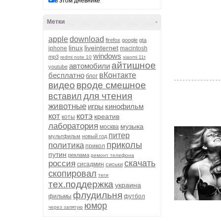
в этом дневнике
Метки
-
apple
download
firefox
google
gta
linux
liveinternet
iphone
macintosh
windows
mp3
redmi note 10
xiaomi 11t
айтишное
автомобили
youtube
бесплатно
вКонтакте
блог
видео
вроде смешное
для чтения
вставил
животные
игры
кинофильм
кот
котэ
креатив
коты
лаборатория
музыка
москва
питер
мультфильм
новый год
приколы
политика
прикол
путин
реклама
ремонт телефона
скачать
россия
сисадмин
сиськи
скопировал
теги
тех.поддержка
украина
флудильня
фильмы
футбол
юмор
через запятую