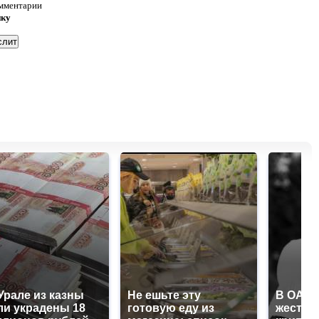
омментарии
нку
Урале из казны
Не ешьте эту
В ОАЭ 
и украдены 18
готовую еду из
жесток