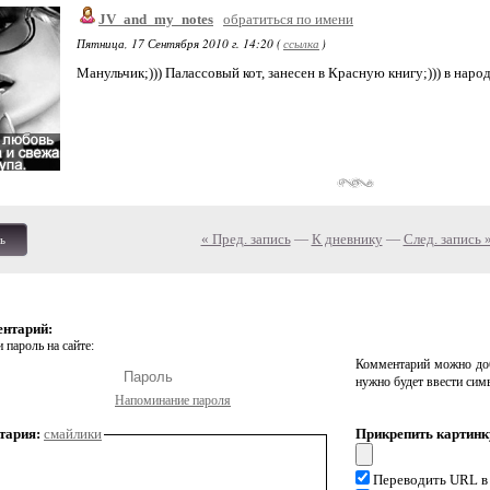
JV_and_my_notes
обратиться по имени
Пятница, 17 Сентября 2010 г. 14:20 (
ссылка
)
Манульчик;))) Палассовый кот, занесен в Красную книгу;))) в народ
« Пред. запись
—
К дневнику
—
След. запись 
ь
ентарий:
 пароль на сайте:
Комментарий можно доб
нужно будет ввести сим
Напоминание пароля
тария:
смайлики
Прикрепить картинк
Переводить URL в