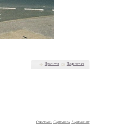
Нравится
Поделиться
Ответить
С цитатой
В цитатник