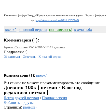
К сожалению фанфары Рихарда Штрауса пришлось заменить на что-то другое... Версия с фанфарами
тут:
http://vkontakte.ru/video94920_157109654
вверх^
к полной версии
понравилось!
в evernote
Комментарии (1):
25-12-2010-17:41
удалить
Артем_Самохин
Поздравляю :)
Обратиться
-
Ответить
-
К полной версии
Комментарии (1):
вверх^
Вы сейчас не можете прокомментировать это сообщение.
Дневник 100к | нетман - Блог под
редакцией нетман |
Лента друзей нетман
/
Полная версия
Добавить в друзья
Страницы:
раньше»