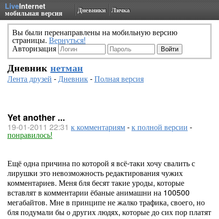
Live
Internet
Дневники
Личка
мобильная версия
Вы были перенаправлены на мобильную версию
страницы.
Вернуться!
Авторизация
Дневник
нетман
Лента друзей
-
Дневник
-
Полная версия
Yet another ...
19-01-2011 22:31
к комментариям
-
к полной версии
-
понравилось!
Ещё одна причина по которой я всё-таки хочу свалить с
лирушки это невозможность редактирования чужих
комментариев. Меня бля бесят такие уроды, которые
вставлят в комментарии ёбаные анимашни на 100500
мегабайтов. Мне в принципе не жалко трафика, своего, но
бля подумали бы о других людях, которые до сих пор платят