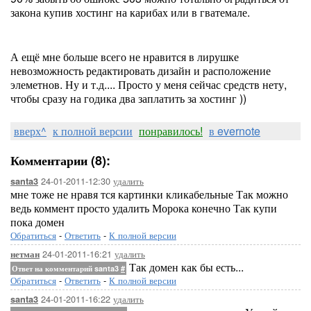
закона купив хостинг на карибах или в гватемале.
А ещё мне больше всего не нравится в лирушке
невозможность редактировать дизайн и расположение
элеметнов. Ну и т.д.... Просто у меня сейчас средств нету,
чтобы сразу на годика два заплатить за хостинг ))
вверх^
к полной версии
понравилось!
в evernote
Комментарии (8):
24-01-2011-12:30
удалить
santa3
мне тоже не нравя тся картинки кликабельные Так можно
ведь коммент просто удалить Морока конечно Так купи
пока домен
Обратиться
-
Ответить
-
К полной версии
24-01-2011-16:21
удалить
нетман
Так домен как бы есть...
Ответ на комментарий santa3
#
Обратиться
-
Ответить
-
К полной версии
24-01-2011-16:22
удалить
santa3