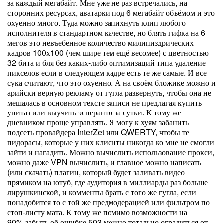
за каждый мегабайт. Мне уже не раз встречались, на
сторонних ресурсах, аватарки под 6 мегабайт объёмом и это
охуенно много. Туда можно запихнуть клип любого
исполнителя в стандартном качестве, но блять гифка на 6
мегов это невъебенное количество милипиздрических
кадров 100х100 (чем шире тем ещё весомее) с цветностью
32 бита и бля без каких-либо оптимизаций типа удаление
пикселов если в следующем кадре есть те же самые. И все
сука считают, что это охуенно. А на своём бложике можно и
арийски верную рекламу от гугла развернуть, чтобы она не
мешалась в основном тексте записи не предлагая купить
унитаз или выучить эсперанто за сутки. К тому же
дневником проще управлять. Я могу к хуям забанить
подсеть провайдера InterZet или QWERTY, чтобы те
пидорасы, которые у них клиенты никогда ко мне не смогли
зайти и нагадить. Можно вычислить использование прокси,
можно даже VPN вычислить, и главное можно написать
(или скачать) плагин, который будет заливать видео
прямиком на ютуб, где аудитория в миллиарды раз больше
лирушкинской, и комменты брать с того же гугла, если
понадобится то с той же предмодерацией или фильтром по
стоп-листу мата. К тому же помимо возможности на
90% забыть об ошибке 503 можно тотально оградиться от