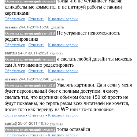
тогда что не устраивает Удаляй
Ответ на комментарий нетман
#
кликабельные комменты и не цитируй работы с такими
картинками
Обратиться
-
Ответить
-
К полной версии
24-01-2011-16:50
удалить
нетман
Не устраивает невозможность
Ответ на комментарий santa3
#
редактирования
Обратиться
-
Ответить
-
К полной версии
24-01-2011-23:21
удалить
santa3
а сделать любой дизайн ты можешь
Ответ на комментарий нетман
#
сам А что именно редактировать
Обратиться
-
Ответить
-
К полной версии
24-01-2011-23:46
удалить
нетман
Удалять картинки. Да и если у меня
Ответ на комментарий santa3
#
будет персональный блог с полным доступом, я смогу
сделать так, что картинки объёмом более 150 кб просто не
будут показаны, но терять разом всех читателей не хочется,
после того как перейду на WP или что-то подобное.
Обратиться
-
Ответить
-
К полной версии
25-01-2011-10:30
удалить
santa3
тогда оставайся
Ответ на комментарий нетман
#
Обратиться
-
Ответить
-
К полной версии