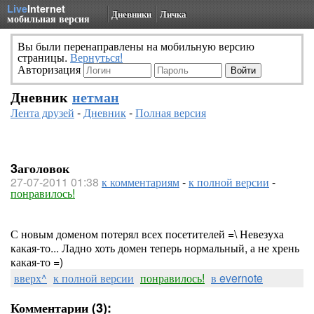
Live
Internet
Дневники
Личка
мобильная версия
Вы были перенаправлены на мобильную версию
страницы.
Вернуться!
Авторизация
Дневник
нетман
Лента друзей
-
Дневник
-
Полная версия
3аголовок
27-07-2011 01:38
к комментариям
-
к полной версии
-
понравилось!
С новым доменом потерял всех посетителей =\ Невезуха
какая-то... Ладно хоть домен теперь нормальный, а не хрень
какая-то =)
вверх^
к полной версии
понравилось!
в evernote
Комментарии (3):