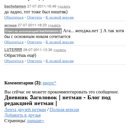
27-07-2011-16:49
удалить
bachetamon
да ладно, тот тоже был ништяк)
Обратиться
-
Ответить
-
К полной версии
27-07-2011-18:23
удалить
нетман
Ага... женджа.нет :) А так хотя
Ответ на комментарий bachetamon
#
бы с основным ником сочетается
Обратиться
-
Ответить
-
К полной версии
28-07-2011-13:36
удалить
LUTERRR
Обрастёшь ещё)
Обратиться
-
Ответить
-
К полной версии
Комментарии (3):
вверх^
Вы сейчас не можете прокомментировать это сообщение.
Дневник 3аголовок | нетман - Блог под
редакцией нетман |
Лента друзей нетман
/
Полная версия
Добавить в друзья
Страницы:
раньше»