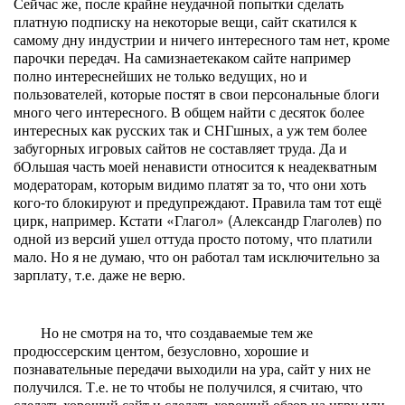
Сейчас же, после крайне неудачной попытки сделать
платную подписку на некоторые вещи, сайт скатился к
самому дну индустрии и ничего интересного там нет, кроме
парочки передач. На самизнаетекаком сайте например
полно интереснейших не только ведущих, но и
пользователей, которые постят в свои персональные блоги
много чего интересного. В общем найти с десяток более
интересных как русских так и СНГшных, а уж тем более
забугорных игровых сайтов не составляет труда. Да и
бОльшая часть моей ненависти относится к неадекватным
модераторам, которым видимо платят за то, что они хоть
кого-то блокируют и предупреждают. Правила там тот ещё
цирк, например. Кстати «Глагол» (Александр Глаголев) по
одной из версий ушел оттуда просто потому, что платили
мало. Но я не думаю, что он работал там исключительно за
зарплату, т.е. даже не верю.
Но не смотря на то, что создаваемые тем же
продюссерским центом, безусловно, хорошие и
познавательные передачи выходили на ура, сайт у них не
получился. Т.е. не то чтобы не получился, я считаю, что
сделать хороший сайт и сделать хороший обзор на игру или