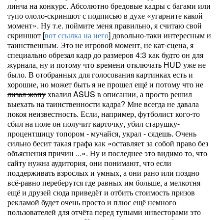
линча на конкурс. Абсолютно бредовые кадры с багами или
тупо ололо-скриншот с подписью в духе «угарните какой
момент». Ну т.е. поймите меня правильно, я считаю свой
скриншот [
вот ссылка на него
] довольно-таки интересным и
таинственным. Это не игровой момент, не кат-сцена, я
специально обрезал кадр до размеров 4:3 как будто он для
журнала, ну и потому что времени отключать HUD уже не
было. В отобранных для голосования картинках есть и
хорошие, но может быть я не прошел ещё и потому что не
лизал жопу
хвалил ASUS в описании, а просто решил
выехать на таинственности кадра? Мне всегда не давала
покоя неизвестность. Если, например, футболист кого-то
сбил на поле он получит карточку, убил старушку-
процентщицу топором - мучайся, украл - сядешь. Очень
сильно бесит такая графа как «оставляет за собой право без
объяснения причин ...». Ну и последнее это видимо то, что
сайту нужна аудитория, они понимают, что если
поддерживать взрослых и умных, а они рано или поздно
всё-равно переберутся где равных им больше, а мелкотня
ещё и друзей сюда приведёт и отбить стоимость призов
рекламой будет очень просто и плюс ещё немного
пользователей для отчёта перед тупыми инвесторами это