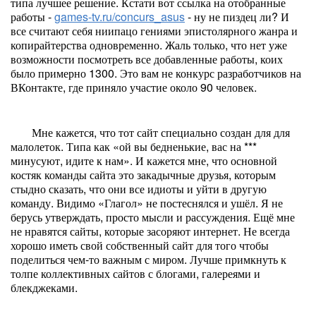
типа лучшее решение. Кстати вот ссылка на отобранные
работы -
games-tv.ru/concurs_asus
- ну не пиздец ли? И
все считают себя ниипацо гениями эпистолярного жанра и
копирайтерства одновременно. Жаль только, что нет уже
возможности посмотреть все добавленные работы, коих
было примерно 1300. Это вам не конкурс разработчиков на
ВКонтакте, где приняло участие около 90 человек.
Мне кажется, что тот сайт специально создан для для
малолеток. Типа как «ой вы бедненькие, вас на ***
минусуют, идите к нам». И кажется мне, что основной
костяк команды сайта это закадычные друзья, которым
стыдно сказать, что они все идиоты и уйти в другую
команду. Видимо «Глагол» не постеснялся и ушёл. Я не
берусь утверждать, просто мысли и рассуждения. Ещё мне
не нравятся сайты, которые засоряют интернет. Не всегда
хорошо иметь свой собственный сайт для того чтобы
поделиться чем-то важным с миром. Лучше примкнуть к
толпе коллективных сайтов с блогами, галереями и
блекджеками.