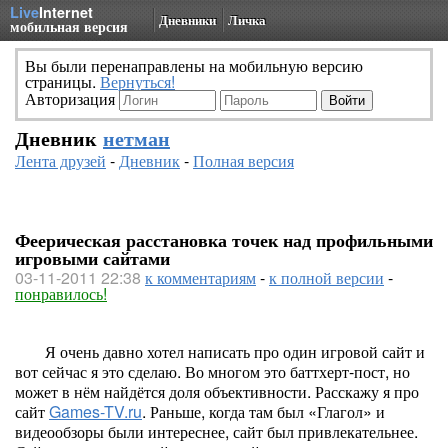
Live
Internet
Дневники
Личка
мобильная версия
Вы были перенаправлены на мобильную версию
страницы.
Вернуться!
Авторизация
Дневник
нетман
Лента друзей
-
Дневник
-
Полная версия
Феерическая расстановка точек над профильными
игровыми сайтами
03-11-2011 22:38
к комментариям
-
к полной версии
-
понравилось!
Я очень давно хотел написать про один игровой сайт и
вот сейчас я это сделаю. Во многом это баттхерт-пост, но
может в нём найдётся доля объективности. Расскажу я про
сайт
Games-TV.ru
. Раньше, когда там был «Глагол» и
видеообзоры были интереснее, сайт был привлекательнее.