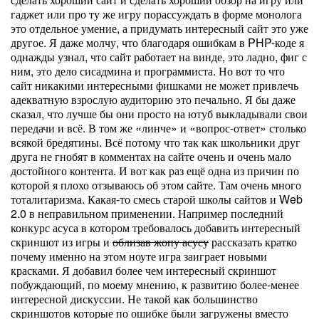
гаджет или про ту же игру порассуждать в форме монолога
это отдельное умение, а придумать интересный сайт это уже
другое. Я даже молчу, что благодаря ошибкам в PHP-коде я
однажды узнал, что сайт работает на винде, это ладно, фиг с
ним, это дело сисадмина и программиста. Но вот то что
сайт никакими интересными фишками не может привлечь
адекватную взрослую аудиторию это печально. Я бы даже
сказал, что лучше бы они просто на ютуб выкладывали свои
передачи и всё. В том же «линче» и «вопрос-ответ» столько
всякой бредятины. Всё потому что так как школьники друг
друга не гнобят в комментах на сайте очень и очень мало
достойного контента. И вот как раз ещё одна из причин по
которой я плохо отзываюсь об этом сайте. Там очень много
тоталитаризма. Какая-то смесь старой школы сайтов и Web
2.0 в неправильном применении. Например последний
конкурс асуса в котором требовалось добавить интересный
скриншот из игры и
облизав жопу асусу
рассказать кратко
почему именно на этом ноуте игра заиграет новыми
красками. Я добавил более чем интересный скриншот
побуждающий, по моему мнению, к развитию более-менее
интересной дискуссии. Не такой как большинство
скриншотов которые по ошибке были загружены вместо