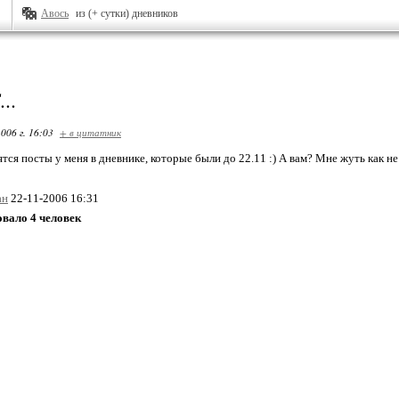
Авось
из (+ сутки) дневников
..
006 г. 16:03
+ в цитатник
тся посты у меня в дневнике, которые были до 22.11 :) А вам? Мне жуть как не
ан
22-11-2006 16:31
овало 4 человек