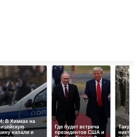
: В Химках на
лицейскую
Где будет встреча
Такую 
ину напали и
президентов США и
никто н