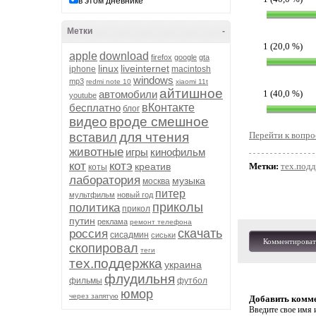
в этом дневнике
Метки
-
1 (20,0 %)
apple
download
firefox
google
gta
linux
liveinternet
iphone
macintosh
windows
mp3
redmi note 10
xiaomi 11t
айтишное
автомобили
1 (40,0 %)
youtube
бесплатно
вКонтакте
блог
видео
вроде смешное
для чтения
Перейти к вопро
вставил
животные
игры
кинофильм
кот
котэ
креатив
Метки:
тех.под
коты
лаборатория
музыка
москва
питер
мультфильм
новый год
приколы
политика
прикол
путин
реклама
ремонт телефона
скачать
россия
сисадмин
сиськи
Комментироват
скопировал
теги
тех.поддержка
украина
флудильня
фильмы
футбол
юмор
через запятую
Добавить комм
Введите свое имя и