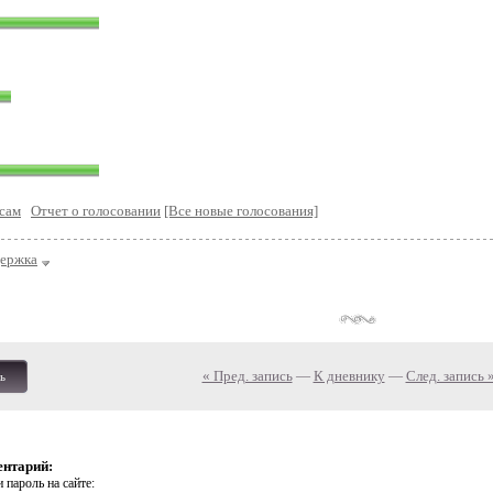
сам
Отчет о голосовании
[Все новые голосования]
держка
« Пред. запись
—
К дневнику
—
След. запись 
ь
ентарий:
 пароль на сайте: