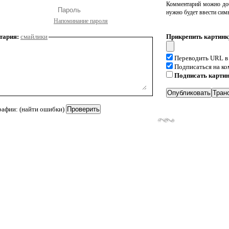
Комментарий можно доб
нужно будет ввести сим
Напоминание пароля
тария:
смайлики
Прикрепить картинк
Переводить URL в
Подписаться на к
Подписать карти
рафии: (найти ошибки)