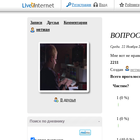
Регистрация
Вход
Рейтинги
Записи
Друзья
Комментарии
нетман
ВОПРОС.
Среда, 22 Ноября 2
Мне вот не нравя
2211
Создан
нетм
Всего проголос
Чистим?
1 (0 %)
В друзья
1 (0 %)
Поиск по дневнику
-
1 (40,0 %)