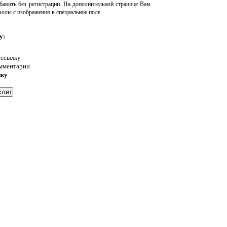
авить без регистрации. На дополнительной странице Вам
волы с изображения в специальное поле.
у:
 ссылку
омментарии
нку