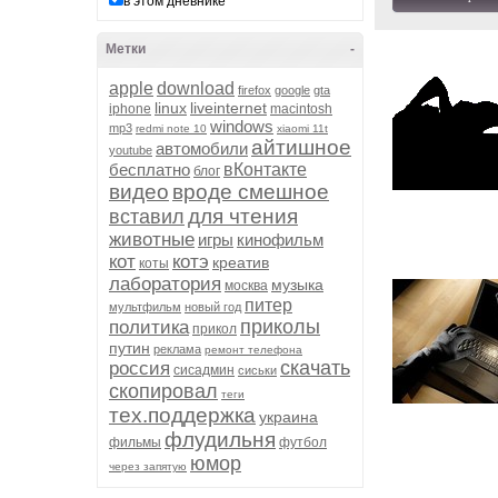
в этом дневнике
Метки
-
apple
download
firefox
google
gta
linux
liveinternet
iphone
macintosh
windows
mp3
redmi note 10
xiaomi 11t
айтишное
автомобили
youtube
бесплатно
вКонтакте
блог
видео
вроде смешное
для чтения
вставил
животные
игры
кинофильм
кот
котэ
креатив
коты
лаборатория
музыка
москва
питер
мультфильм
новый год
приколы
политика
прикол
путин
реклама
ремонт телефона
скачать
россия
сисадмин
сиськи
скопировал
теги
тех.поддержка
украина
флудильня
фильмы
футбол
юмор
через запятую