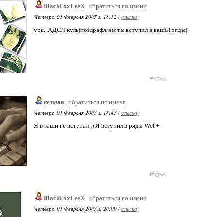
BlackFoxLeeX
обратиться по имени
Четверг, 01 Февраля 2007 г. 18:12 (
ссылка
)
уря...АДСЛ куль)поздрафляем ты вступил в нашЫ ряды)
нетман
обратиться по имени
Четверг, 01 Февраля 2007 г. 18:47 (
ссылка
)
Я в ваши не вступал ;) Я вступил в ряды Web+
BlackFoxLeeX
обратиться по имени
Четверг, 01 Февраля 2007 г. 20:09 (
ссылка
)