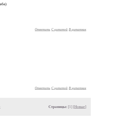
аба)
Ответить
С цитатой
В цитатник
Ответить
С цитатой
В цитатник
»
Страницы:
[1] [
Новые
]