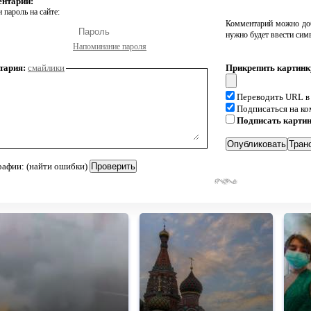
ентарий:
 пароль на сайте:
Комментарий можно доб
нужно будет ввести сим
Напоминание пароля
тария:
смайлики
Прикрепить картинк
Переводить URL в
Подписаться на к
Подписать карти
рафии: (найти ошибки)