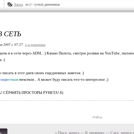
Авось
из (+ сутки) дневников
В СЕТЬ
я 2007 г. 07:27
+ в цитатник
день я в сети через ADSL :) Качаю Пилота, смотрю ролики на YouTube, пытаюсь 
ь :(
 писать в этот днев своих ещедневных заметок :)
н
о
ц
ветным
текстом
... А может буду писать что-то интересное ;)
ить! СЁРФИТЬ ПРОСТОРЫ РУНЕТА! 8)
« Пред. запись
—
К дневнику
—
След. запись 
ь