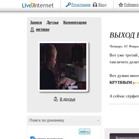
Регистрация
Вход
Рейтинги
Записи
Друзья
Комментарии
нетман
ВЫХОД 
Четверг, 01 Феврал
Вот уже третий 
там нечего делат
Вот думаю много
КРУПНЫМ
р
а
з
А сейчас сёрф
В друзья
Поиск по дневнику
-
Комментироват