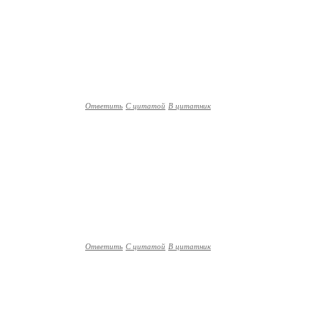
Ответить
С цитатой
В цитатник
Ответить
С цитатой
В цитатник