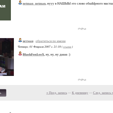
netman_netman
, нууу в НАШЫЫ это слово обшЫрного мастш
нетман
обратиться по имени
Четверг, 01 Февраля 2007 г. 21:18 (
ссылка
)
BlackFoxLeeX
, ну, ну, ну даааа :)
« Пред. запись
—
К дневнику
—
След. запись 
ь