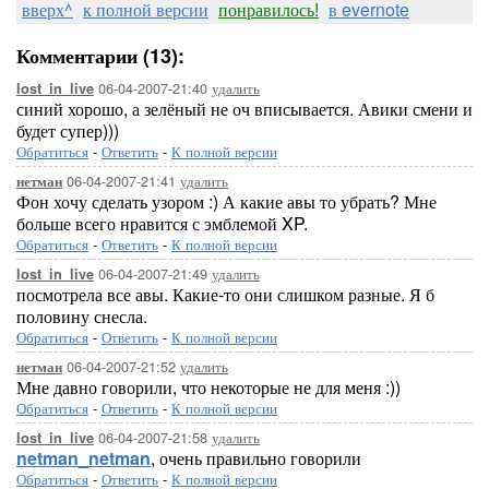
вверх^
к полной версии
понравилось!
в evernote
Комментарии (13):
06-04-2007-21:40
удалить
lost_in_live
синий хорошо, а зелёный не оч вписывается. Авики смени и
будет супер)))
Обратиться
-
Ответить
-
К полной версии
06-04-2007-21:41
удалить
нетман
Фон хочу сделать узором :) А какие авы то убрать? Мне
больше всего нравится с эмблемой XP.
Обратиться
-
Ответить
-
К полной версии
06-04-2007-21:49
удалить
lost_in_live
посмотрела все авы. Какие-то они слишком разные. Я б
половину снесла.
Обратиться
-
Ответить
-
К полной версии
06-04-2007-21:52
удалить
нетман
Мне давно говорили, что некоторые не для меня :))
Обратиться
-
Ответить
-
К полной версии
06-04-2007-21:58
удалить
lost_in_live
netman_netman
, очень правильно говорили
Обратиться
-
Ответить
-
К полной версии