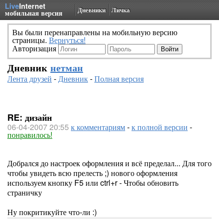
Live
Internet
Дневники
Личка
мобильная версия
Вы были перенаправлены на мобильную версию
страницы.
Вернуться!
Авторизация
Дневник
нетман
Лента друзей
-
Дневник
-
Полная версия
RE: дизайн
06-04-2007 20:55
к комментариям
-
к полной версии
-
понравилось!
Добрался до настроек оформления и всё пределал... Для того
чтобы увидеть всю прелесть ;) нового оформления
используем кнопку F5 или ctrl+r - Чтобы обновить
страничку
Ну покритикуйте что-ли :)