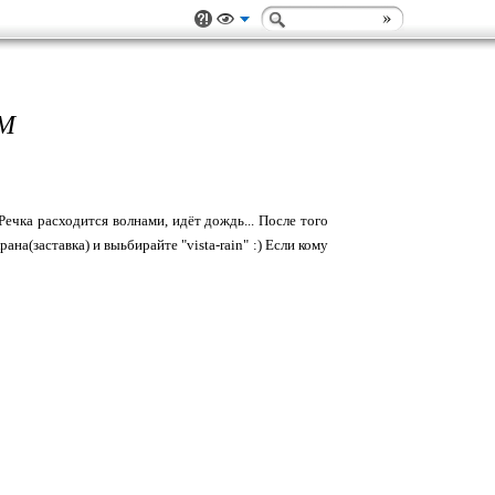
М
Речка расходится волнами, идёт дождь... После того
ана(заставка) и выьбирайте "vista-rain" :) Если кому