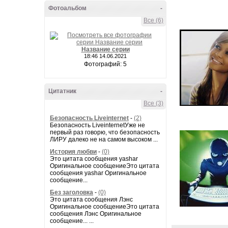
Фотоальбом
-
Все (6)
Название серии
18:46 14.06.2021
Фотографий: 5
Цитатник
-
Все (3)
Безопасность Liveinternet
-
(2)
Безопасность LiveinternetУже не
первый раз говорю, что безопасность
ЛИРУ далеко не на самом высоком ...
История любви
-
(0)
Это цитата сообщения yashar
Оригинальное сообщениеЭто цитата
сообщения yashar Оригинальное
сообщение...
Без заголовка
-
(0)
Это цитата сообщения Лэнс
Оригинальное сообщениеЭто цитата
сообщения Лэнс Оригинальное
сообщение... ...