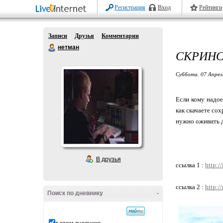
Регистрация
Вход
Рейтинги
Записи
Друзья
Комментарии
нетман
СКРИНС
Суббота, 07 Апрел
Если кому надое
как скачаете со
нужно оживить д
В друзья
ссылка 1 :
http:/
ссылка 2 :
http:/
Поиск по дневнику
-