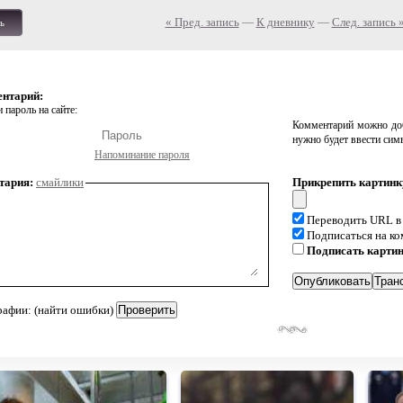
« Пред. запись
—
К дневнику
—
След. запись 
ь
ентарий:
 пароль на сайте:
Комментарий можно доб
нужно будет ввести сим
Напоминание пароля
тария:
смайлики
Прикрепить картинк
Переводить URL в
Подписаться на к
Подписать карти
рафии: (найти ошибки)