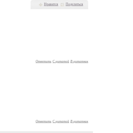
Нравится
Поделиться
Ответить
С цитатой
В цитатник
Ответить
С цитатой
В цитатник