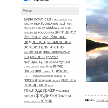
в этом дневнике
Метки
-
apple
download
firefox
google
gta
linux
liveinternet
iphone
macintosh
windows
mp3
redmi note 10
xiaomi 11t
айтишное
автомобили
youtube
бесплатно
вКонтакте
блог
видео
вроде смешное
для чтения
вставил
животные
игры
кинофильм
кот
котэ
креатив
коты
лаборатория
музыка
москва
питер
мультфильм
новый год
приколы
политика
прикол
путин
реклама
ремонт телефона
скачать
россия
сисадмин
сиськи
скопировал
теги
тех.поддержка
украина
флудильня
фильмы
футбол
юмор
Метки:
айтишно
через запятую