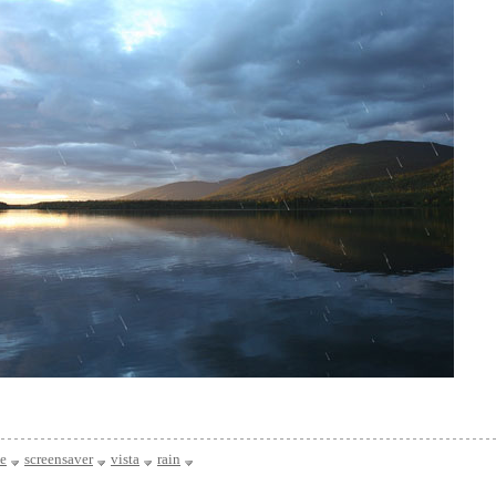
е
screensaver
vista
rain