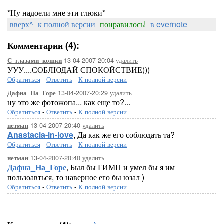
*Ну надоели мне эти глюки*
вверх^
к полной версии
понравилось!
в evernote
Комментарии (4):
13-04-2007-20:04
удалить
С_глазами_кошки
УУУ....СОБЛЮДАЙ СПОКОЙСТВИЕ)))
Обратиться
-
Ответить
-
К полной версии
13-04-2007-20:29
удалить
Дафна_На_Горе
ну это же фотожопа... как еще то?...
Обратиться
-
Ответить
-
К полной версии
13-04-2007-20:40
удалить
нетман
Anastacia-in-love
, Да как же его соблюдать та?
Обратиться
-
Ответить
-
К полной версии
13-04-2007-20:40
удалить
нетман
Дафна_На_Горе
, Был бы ГИМП и умел бы я им
пользоавться, то наверное его бы юзал )
Обратиться
-
Ответить
-
К полной версии