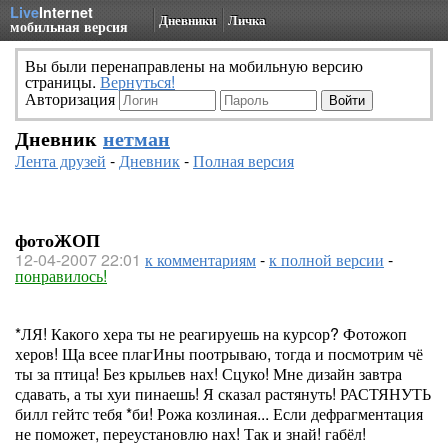
Live
Internet
Дневники
Личка
мобильная версия
Вы были перенаправлены на мобильную версию
страницы.
Вернуться!
Авторизация
Дневник
нетман
Лента друзей
-
Дневник
-
Полная версия
фотоЖОП
12-04-2007 22:01
к комментариям
-
к полной версии
-
понравилось!
*ЛЯ! Какого хера ты не реагируешь на курсор? Фотожоп
херов! Ща всее плагИны поотрываю, тогда и посмотрим чё
ты за птица! Без крыльев нах! Сцуко! Мне дизайн завтра
сдавать, а ты хуи пинаешь! Я сказал растянуть! РАСТЯНУТЬ
билл гейтс тебя *би! Рожа козлиная... Если дефрагментация
не поможет, переустановлю нах! Так и знай! габёл!