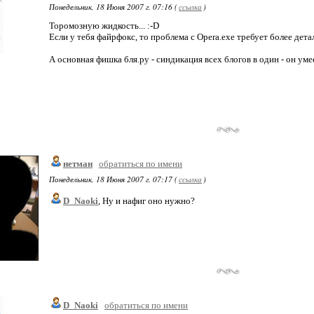
Понедельник, 18 Июня 2007 г. 07:16 (
ссылка
)
Торомозную жидкость... :-D
Если у тебя файрфокс, то проблема с Opera.exe требует более дет
А основная фишка бля.ру - синдикация всех блогов в один - он уме
нетман
обратиться по имени
Понедельник, 18 Июня 2007 г. 07:17 (
ссылка
)
D_Naoki
, Ну и нафиг оно нужно?
D_Naoki
обратиться по имени