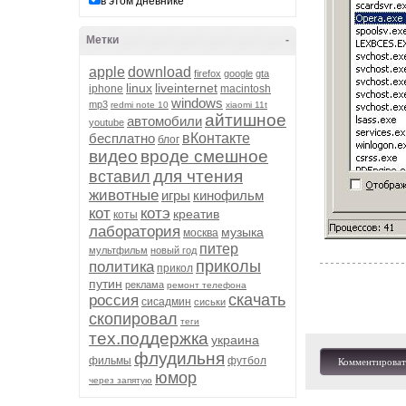
в этом дневнике
Метки
-
apple
download
firefox
google
gta
linux
liveinternet
iphone
macintosh
windows
mp3
redmi note 10
xiaomi 11t
айтишное
автомобили
youtube
бесплатно
вКонтакте
блог
видео
вроде смешное
для чтения
вставил
животные
игры
кинофильм
кот
котэ
креатив
коты
лаборатория
музыка
москва
питер
мультфильм
новый год
приколы
политика
прикол
путин
реклама
ремонт телефона
скачать
россия
сисадмин
сиськи
скопировал
теги
тех.поддержка
украина
флудильня
фильмы
футбол
Комментироват
юмор
через запятую