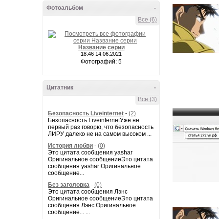
Фотоальбом
-
Все (6)
Название серии
18:46 14.06.2021
Фотографий: 5
Цитатник
-
Все (3)
Безопасность Liveinternet
-
(2)
Безопасность LiveinternetУже не
первый раз говорю, что безопасность
ЛИРУ далеко не на самом высоком ...
История любви
-
(0)
Это цитата сообщения yashar
Оригинальное сообщениеЭто цитата
сообщения yashar Оригинальное
сообщение...
Без заголовка
-
(0)
Это цитата сообщения Лэнс
Оригинальное сообщениеЭто цитата
сообщения Лэнс Оригинальное
сообщение... ...