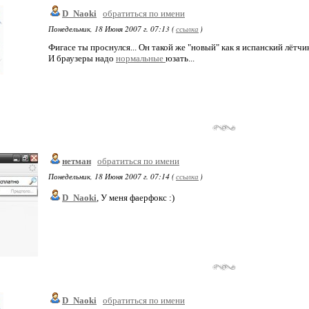
D_Naoki
обратиться по имени
Понедельник, 18 Июня 2007 г. 07:13 (
ссылка
)
Фигасе ты проснулся... Он такой же "новый" как я испанский лётчик
И браузеры надо
нормальные
юзать...
нетман
обратиться по имени
Понедельник, 18 Июня 2007 г. 07:14 (
ссылка
)
D_Naoki
, У меня фаерфокс :)
D_Naoki
обратиться по имени