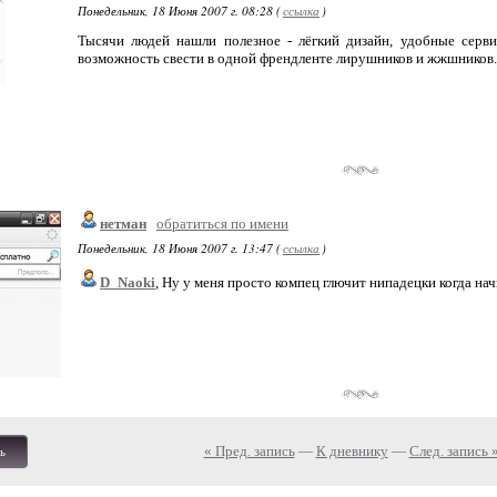
Понедельник, 18 Июня 2007 г. 08:28 (
ссылка
)
Тысячи людей нашли полезное - лёгкий дизайн, удобные серви
возможность свести в одной френдленте лирушников и жжшников.
нетман
обратиться по имени
Понедельник, 18 Июня 2007 г. 13:47 (
ссылка
)
D_Naoki
, Ну у меня просто компец глючит нипадецки когда нач
« Пред. запись
—
К дневнику
—
След. запись 
ь