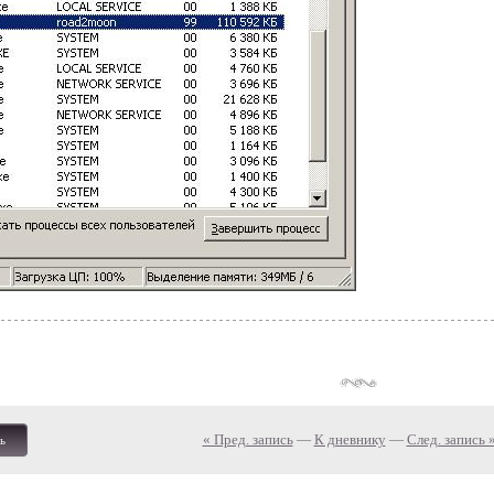
« Пред. запись
—
К дневнику
—
След. запись 
ь