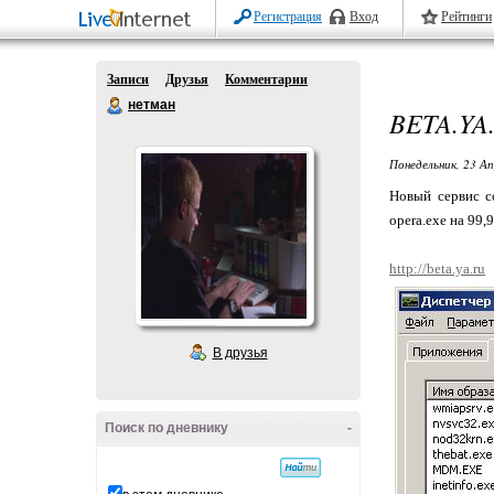
Регистрация
Вход
Рейтинги
Записи
Друзья
Комментарии
нетман
BETA.YA
Понедельник, 23 Ап
Новый сервис с
opera.exe на 99,
http://beta.ya.ru
В друзья
Поиск по дневнику
-