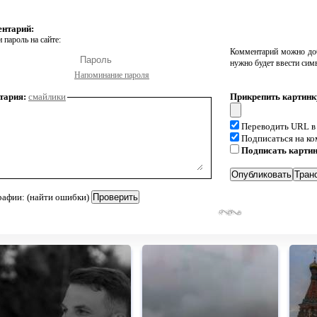
ентарий:
 пароль на сайте:
Комментарий можно доб
нужно будет ввести сим
Напоминание пароля
тария:
смайлики
Прикрепить картинк
Переводить URL в
Подписаться на к
Подписать карти
рафии: (найти ошибки)