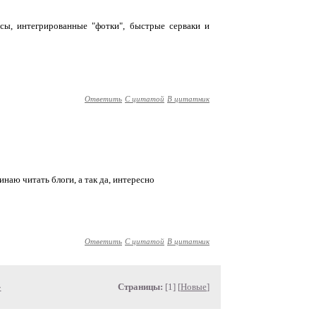
сы, интегрированные "фотки", быстрые серваки и
Ответить
С цитатой
В цитатник
инаю читать блоги, а так да, интересно
Ответить
С цитатой
В цитатник
»
Страницы:
[1] [
Новые
]