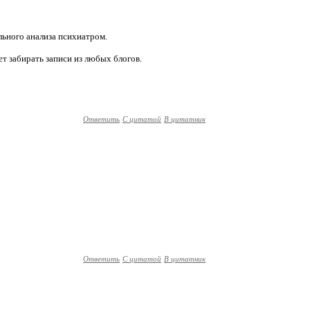
ального анализа психиатром.
ет забирать записи из любых блогов.
Ответить
С цитатой
В цитатник
Ответить
С цитатой
В цитатник