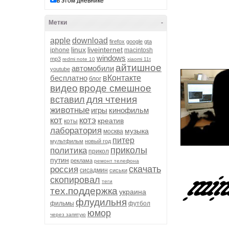
в этом дневнике
Метки
-
apple
download
firefox
google
gta
linux
liveinternet
iphone
macintosh
windows
mp3
redmi note 10
xiaomi 11t
айтишное
автомобили
youtube
бесплатно
вКонтакте
блог
видео
вроде смешное
для чтения
вставил
животные
игры
кинофильм
кот
котэ
креатив
коты
лаборатория
музыка
москва
питер
мультфильм
новый год
приколы
политика
прикол
путин
реклама
ремонт телефона
скачать
россия
сисадмин
сиськи
скопировал
теги
тех.поддержка
украина
флудильня
фильмы
футбол
юмор
через запятую