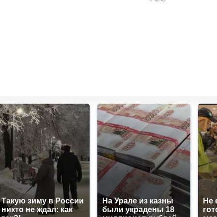
Такую зиму в России
На Урале из казны
Не 
никто не ждал: как
были украдены 18
гот