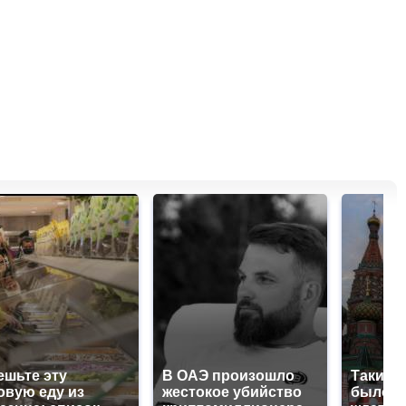
ешьте эту
В ОАЭ произошло
Таких 
овую еду из
жестокое убийство
было с 