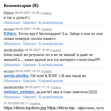
Комментарии (6):
08-05-2007-15:26
удалить
K0taro
я так и думал! )
Обратиться
-
Ответить
-
К полной версии
08-05-2007-15:45
удалить
нетман
K0taro
, Тесты врут! Беспощадно! З.ы. Зайди в асю ну или
скажи номерок сисопа нашего
Обратиться
-
Ответить
-
К полной версии
08-05-2007-16:06
удалить
gerda-strelka
блин,такой же результат но я же не маньяГ,я даже не
маньячГа.... какое враньё вся эта интернет-статистика!!!!!
Обратиться
-
Ответить
-
К полной версии
08-05-2007-16:10
удалить
нетман
gerda-strelka
, Ой мля! КЛОН! :) И ава такая же
Обратиться
-
Ответить
-
К полной версии
08-05-2007-17:12
удалить
gerda-strelka
netman_netman
, да,насчёт авы я тоже заметила:)))))))
Обратиться
-
Ответить
-
К полной версии
31-03-2020-02:11
удалить
https://4kino.top/kino.jpg https://4kino.top - офигенно, нету