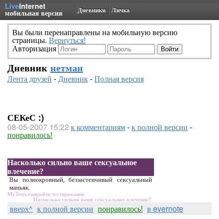
Live
Internet
Дневники
Личка
мобильная версия
Вы были перенаправлены на мобильную версию
страницы.
Вернуться!
Авторизация
Дневник
нетман
Лента друзей
-
Дневник
-
Полная версия
СЕКеС :)
08-05-2007 15:22
к комментариям
-
к полной версии
-
понравилось!
Насколько сильно ваше сексуальное
влечение?
Вы полнокровный, беззастенчивый сексуальный
маньяк.
MyTests.ru
пройти тестирование
Насколько сильно ваше сексуальное влечение?
вверх^
к полной версии
понравилось!
в evernote