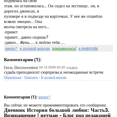
поднялась на свой
этаж. но остановилась... Он сидел на лестнице.. он, в
дорогих джинсах, в
пуловере и в подъезде на корточках. У нее же отшибло
всякие эмоции... Она
молча смотрела на него...
-привет
-привет.. давно сидишь?
-давно... Жень..... я люблю тебя.....
вверх^
к полной версии
понравилось!
в evernote
Комментарии (1):
04-12-2009-20:22
удалить
Гроза_Программиров
судьба преподносит сюрпризы,и неожиданные встречи
Обратиться
-
Ответить
-
К полной версии
Комментарии (1):
вверх^
Вы сейчас не можете прокомментировать это сообщение.
Дневник История большой любви: Часть3.
Возвращение | нетман - Блог под редакцией