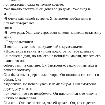
почувствовал, сжал ее только крепче.
Уже начало светать, и он довез ее до дома. Уже сидя в
машине:
-Я очень рад нашей встрече. Я, за время пребывания в
штатах потерял все
связи.
-Я тоже рада. Ух... уже утро, если хочешь, можешь остаться у
меня.
- С удовольствием.
И вот, они уже пьют на кухне чай с круассанами.
- Полотенце в ванне, а я пока подготовлю тебе комнату.
Он пошел в душ, но там его не покидали мысли, что это его
шанс, что она
сейчас там... в спальне. Он быстренько закончил мыться и
вошел в комнату.
Она была там, задергивала шторы. Он подошел со спины и
обнял. Она
вздрогнула, но повернулась к нему лицом. Они смотрели
друг другу в глаза и
понимали, что это неизбежно. Он наклонился к ее лицу и
нежно ее поцеловал.
Она же... Она же не знала, что ей делать. Он, как и десять