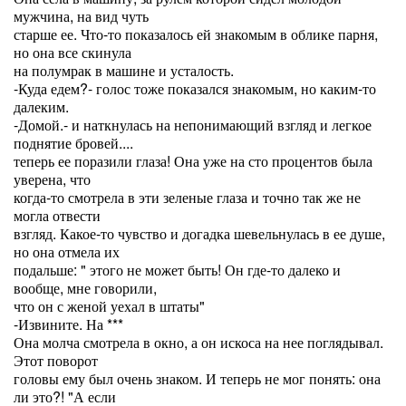
мужчина, на вид чуть
старше ее. Что-то показалось ей знакомым в облике парня,
но она все скинула
на полумрак в машине и усталость.
-Куда едем?- голос тоже показался знакомым, но каким-то
далеким.
-Домой.- и наткнулась на непонимающий взгляд и легкое
поднятие бровей....
теперь ее поразили глаза! Она уже на сто процентов была
уверена, что
когда-то смотрела в эти зеленые глаза и точно так же не
могла отвести
взгляд. Какое-то чувство и догадка шевельнулась в ее душе,
но она отмела их
подальше: " этого не может быть! Он где-то далеко и
вообще, мне говорили,
что он с женой уехал в штаты"
-Извините. На ***
Она молча смотрела в окно, а он искоса на нее поглядывал.
Этот поворот
головы ему был очень знаком. И теперь не мог понять: она
ли это?! "А если