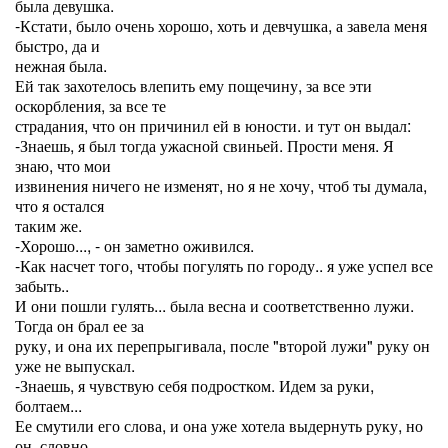
была девушка.
-Кстати, было очень хорошо, хоть и девчушка, а завела меня
быстро, да и
нежная была.
Ей так захотелось влепить ему пощечину, за все эти
оскорбления, за все те
страдания, что он причинил ей в юности. и тут он выдал:
-Знаешь, я был тогда ужасной свиньей. Прости меня. Я
знаю, что мои
извинения ничего не изменят, но я не хочу, чтоб ты думала,
что я остался
таким же.
-Хорошо..., - он заметно оживился.
-Как насчет того, чтобы погулять по городу.. я уже успел все
забыть..
И они пошли гулять... была весна и соответственно лужи.
Тогда он брал ее за
руку, и она их перепрыгивала, после "второй лужи" руку он
уже не выпускал.
-Знаешь, я чувствую себя подростком. Идем за руки,
болтаем...
Ее смутили его слова, и она уже хотела выдернуть руку, но
он, словно