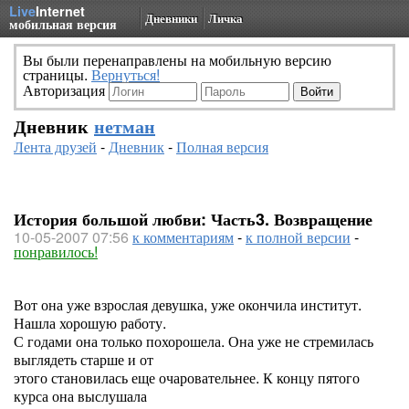
Live
Internet
Дневники
Личка
мобильная версия
Вы были перенаправлены на мобильную версию
страницы.
Вернуться!
Авторизация
Дневник
нетман
Лента друзей
-
Дневник
-
Полная версия
История большой любви: Часть3. Возвращение
10-05-2007 07:56
к комментариям
-
к полной версии
-
понравилось!
Вот она уже взрослая девушка, уже окончила институт.
Нашла хорошую работу.
С годами она только похорошела. Она уже не стремилась
выглядеть старше и от
этого становилась еще очаровательнее. К концу пятого
курса она выслушала