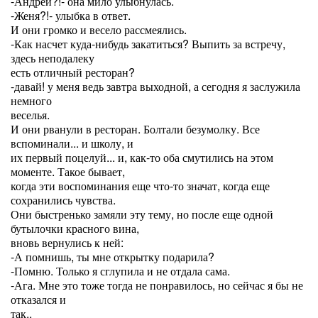
-Андрей?!- она мило улыбнулась.
-Женя?!- улыбка в ответ.
И они громко и весело рассмеялись.
-Как насчет куда-нибудь закатиться? Выпить за встречу,
здесь неподалеку
есть отличный ресторан?
-давай! у меня ведь завтра выходной, а сегодня я заслужила
немного
веселья.
И они рванули в ресторан. Болтали безумолку. Все
вспоминали... и школу, и
их первый поцелуй... и, как-то оба смутились на этом
моменте. Такое бывает,
когда эти воспоминания еще что-то значат, когда еще
сохранились чувства.
Они быстренько замяли эту тему, но после еще одной
бутылочки красного вина,
вновь вернулись к ней:
-А помнишь, ты мне открытку подарила?
-Помню. Только я сглупила и не отдала сама.
-Ага. Мне это тоже тогда не понравилось, но сейчас я бы не
отказался и
так..