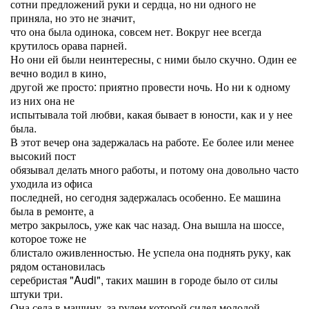
сотни предложений руки и сердца, но ни одного не
приняла, но это не значит,
что она была одинока, совсем нет. Вокруг нее всегда
крутилось орава парней.
Но они ей были неинтересны, с ними было скучно. Один ее
вечно водил в кино,
другой же просто: приятно провести ночь. Но ни к одному
из них она не
испытывала той любви, какая бывает в юности, как и у нее
была.
В этот вечер она задержалась на работе. Ее более или менее
высокий пост
обязывал делать много работы, и потому она довольно часто
уходила из офиса
последней, но сегодня задержалась особенно. Ее машина
была в ремонте, а
метро закрылось, уже как час назад. Она вышла на шоссе,
которое тоже не
блистало оживленностью. Не успела она поднять руку, как
рядом остановилась
серебристая "Audi", таких машин в городе было от силы
штуки три.
Она села в машину, за рулем которой сидел молодой