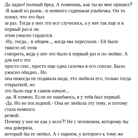
Да ладно! полный бред. А помнишь, как ты ко мне пришел?
-В какой из разов,- и немного гаденькая улыбочка. Он то
понял, что это был
за раз. Тогда у них это все случилось, а у нее так еще и в
первый раз и он
этим ужасно гордился.
-Ну, тогда... в общем..., когда мы переспали.- Ей было
тяжело об этом
говорить, ведь у нее это было в первый раз и по любви. А
для него это
просто секс, просто еще одна галочка в его списке. Было
ужасно обидно.. Но
она никогда не подавала вида, что любила его, только тогда
открыткой, но
это было еще в самом начале...
-да. Я помню. Если не ошибаюсь, я у тебя был первый.
-Да. Но не последний.- Она не любила эту тему, и потому
стала немного
резкой.
Почему у нее не как у всех?! Не с человеком, которому бы
она доверяла,
который бы ее любил. А с парнем, у которого к тому же