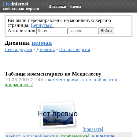
Live
Internet
Дневники
Личка
мобильная версия
Вы были перенаправлены на мобильную версию
страницы.
Вернуться!
Авторизация
Дневник
нетман
Лента друзей
-
Дневник
-
Полная версия
Таблица комментариев по Менделееву
10-05-2007 21:45
к комментариям
-
к полной версии
-
понравилось!
[показать]
вверх^
к полной версии
понравилось!
в evernote