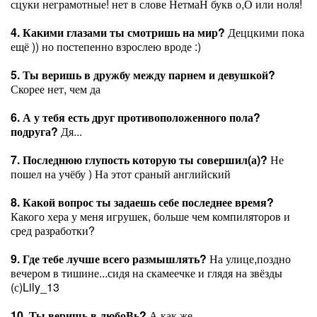
сцуки неграмотные! нет в слове НетмаН букв о,О или ноля!
4. Какими глазами ты смотришь на мир?
Деццкими пока
ещё )) но постепенно взрослею вроде :)
5. Ты веришь в дружбу между парнем и девушкой?
Скорее нет, чем да
6. А у тебя есть друг противоположенного пола?
подруга?
Дя...
7. Последнюю глупость которую ты совершил(а)?
Не
пошел на учёбу ) На этот сраный английский
8. Какой вопрос ты задаешь себе последнее время?
Какого хера у меня игрушек, больше чем компиляторов и
сред разработки?
9. Где тебе лучше всего размышлять?
На улице,поздно
вечером в тишине...сидя на скамеечке и глядя на звёзды
(с)Lily_13
10. Ты веришь в любоВь?
А как же