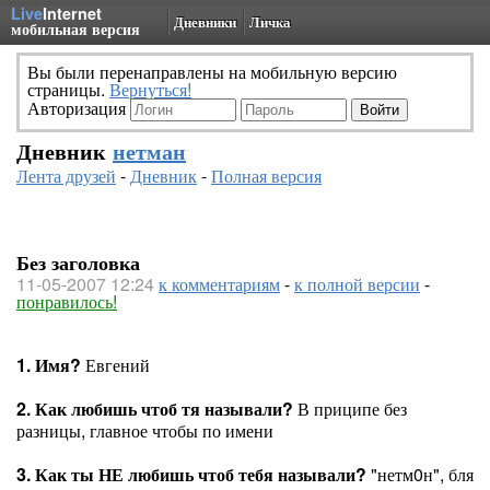
Live
Internet
Дневники
Личка
мобильная версия
Вы были перенаправлены на мобильную версию
страницы.
Вернуться!
Авторизация
Дневник
нетман
Лента друзей
-
Дневник
-
Полная версия
Без заголовка
11-05-2007 12:24
к комментариям
-
к полной версии
-
понравилось!
1. Имя?
Евгений
2. Как любишь чтоб тя называли?
В приципе без
разницы, главное чтобы по имени
3. Как ты НЕ любишь чтоб тебя называли?
"нетм0н", бля