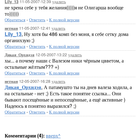
11-05-2007-12:39
удалить
Lily_13
не хрена себе у тебя желания)))))я не Олигарша вообще
то))))))
Обратиться
-
Ответить
-
К полной версии
11-05-2007-12:41
удалить
нетман
Lily_13
, Ну хотя бы 486 комп без моня, я себе сетку дома
органихзую ;)
Обратиться
-
Ответить
-
К полной версии
12-05-2007-13:22
удалить
Дикая_Орхидэя
хы... а почему наши с Валезом ники чёрным цвветом, а
остальные жёлтым??? =)
Обратиться
-
Ответить
-
К полной версии
12-05-2007-16:28
удалить
нетман
Дикая_Орхидэя
, А патамушто ты на днев валеза ходила, а
на остальные - нет ;) Есть такое понятие ссылка... Они
бывают посещённые и непосещённые, а ещё активные )
Надеюсь я понятно выразился? ;)
Обратиться
-
Ответить
-
К полной версии
Комментарии (4):
вверх^