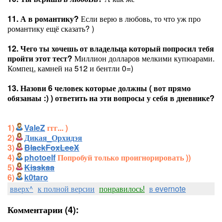
11. А в романтику?
Если верю в любовь, то что уж про
романтику ещё сказать? )
12. Чего ты хочешь от владельца который попросил тебя
пройти этот тест?
Миллион долларов мелкими купюарами.
Компец, камней на 512 и бентли 0=)
13. Назови 6 человек которые должны ( вот прямо
обязанаы :) ) ответить на эти вопросы у себя в дневнике?
1)
ValeZ
ггг... )
2)
Дикая_Орхидэя
3)
BlackFoxLeeX
4)
photoelf
Попробуй только проигнорировать ))
5)
Kisskaa
6)
k0taro
вверх^
к полной версии
понравилось!
в evernote
Комментарии (4):