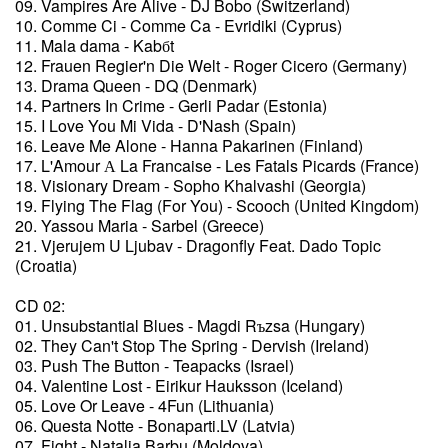
09. Vampires Are Alive - DJ Bobo (Switzerland)
10. Comme Ci - Comme Ca - Evridiki (Cyprus)
11. Mala dama - Kabбt
12. Frauen Regier'n Die Welt - Roger Cicero (Germany)
13. Drama Queen - DQ (Denmark)
14. Partners In Crime - Gerli Padar (Estonia)
15. I Love You Mi Vida - D'Nash (Spain)
16. Leave Me Alone - Hanna Pakarinen (Finland)
17. L'Amour А La Francaise - Les Fatals Picards (France)
18. Visionary Dream - Sopho Khalvashi (Georgia)
19. Flying The Flag (For You) - Scooch (United Kingdom)
20. Yassou Maria - Sarbel (Greece)
21. Vjerujem U Ljubav - Dragonfly Feat. Dado Topic
(Croatia)
CD 02:
01. Unsubstantial Blues - Magdi Rъzsa (Hungary)
02. They Can't Stop The Spring - Dervish (Ireland)
03. Push The Button - Teapacks (Israel)
04. Valentine Lost - Eirikur Hauksson (Iceland)
05. Love Or Leave - 4Fun (Lithuania)
06. Questa Notte - Bonaparti.LV (Latvia)
07. Fight - Natalia Barbu (Moldova)