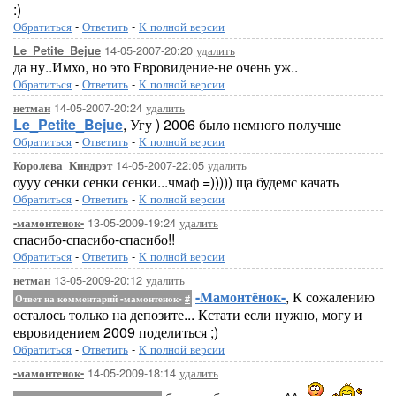
:)
Обратиться
-
Ответить
-
К полной версии
14-05-2007-20:20
удалить
Le_Petite_Bejue
да ну..Имхо, но это Евровидение-не очень уж..
Обратиться
-
Ответить
-
К полной версии
14-05-2007-20:24
удалить
нетман
Le_Petite_Bejue
, Угу ) 2006 было немного получше
Обратиться
-
Ответить
-
К полной версии
14-05-2007-22:05
удалить
Королева_Киндрэт
оууу сенки сенки сенки...чмаф =))))) ща будемс качать
Обратиться
-
Ответить
-
К полной версии
13-05-2009-19:24
удалить
-мамонтенок-
спасибо-спасибо-спасибо!!
Обратиться
-
Ответить
-
К полной версии
13-05-2009-20:12
удалить
нетман
-Мамонтёнок-
, К сожалению
Ответ на комментарий -мамонтенок-
#
осталось только на депозите... Кстати если нужно, могу и
евровидением 2009 поделиться ;)
Обратиться
-
Ответить
-
К полной версии
14-05-2009-18:14
удалить
-мамонтенок-