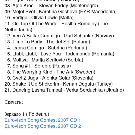
08. Ajde Kroci - Stevan Faddy (Montenegro)
09. Mojot Svet - Karolina Gocheva (FYR Macedonia)
10. Vertigo - Olivia Lewis (Malta)
11. On Top Of The World - Edsilia Rombley (The
Netherlands)
12. Ven A Bailar Conmigo - Guri Schanke (Norway)
13. Time To Party - The Jet Set (Poland)
14. Danзa Comigo - Sabrina (Portugal)
15. Liubi, Liubi, I Love You - Todomondo (Romania)
16. Molitva - Marija Serifovic (Serbia)
17. Song #1 - Serebro (Russia)
18. The Worrying Kind - The Ark (Sweden)
19. Cvet Z Juga - Alenka Gotar (Slovenia)
20. Shake It Up Shekerim - Kenan Dogulu (Turkey)
21. Dancing Lasha Tumbai - Verka Serduchka (Ukraine)
Скачать :
Зеркало 1 (iFolder.ru)
Eurovison Song Contest 2007 CD 1
Eurovison Song Contest 2007 CD 2