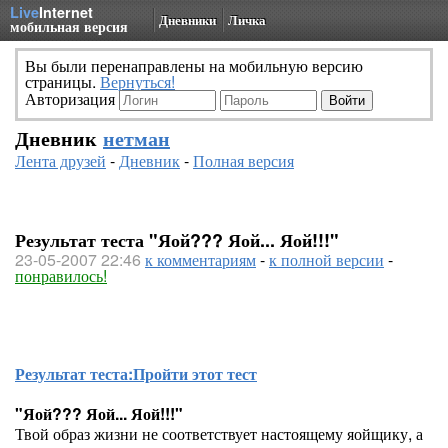
Live
Internet
Дневники
Личка
мобильная версия
Вы были перенаправлены на мобильную версию
страницы.
Вернуться!
Авторизация
Дневник
нетман
Лента друзей
-
Дневник
-
Полная версия
Результат теста "Яой??? Яой... Яой!!!"
23-05-2007 22:46
к комментариям
-
к полной версии
-
понравилось!
Результат теста:
Пройти этот тест
"Яой??? Яой... Яой!!!"
Твой образ жизни не соответствует настоящему яойщику, а