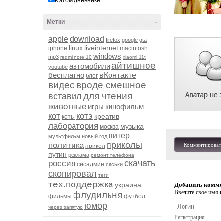
в этом дневнике
Метки
-
apple
download
firefox
google
gta
linux
liveinternet
iphone
macintosh
windows
mp3
redmi note 10
xiaomi 11t
айтишное
автомобили
youtube
бесплатно
вКонтакте
блог
видео
вроде смешное
для чтения
вставил
животные
игры
кинофильм
кот
котэ
креатив
коты
лаборатория
музыка
москва
питер
мультфильм
новый год
приколы
политика
Комментироват
прикол
путин
реклама
ремонт телефона
скачать
россия
сисадмин
сиськи
скопировал
теги
тех.поддержка
украина
Добавить комм
Введите свое имя и
флудильня
фильмы
футбол
юмор
через запятую
Регистрация