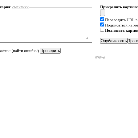
тария:
смайлики
Прикрепить картинк
Переводить URL в
Подписаться на к
Подписать карти
рафии: (найти ошибки)