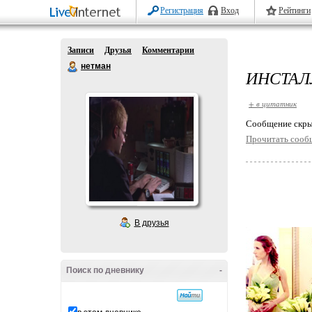
Регистрация
Вход
Рейтинги
Записи
Друзья
Комментарии
нетман
ИНСТАЛ
+ в цитатник
Cообщение скры
Прочитать сооб
В друзья
Поиск по дневнику
-