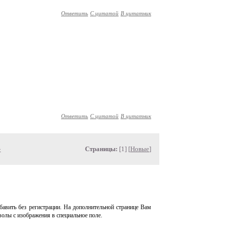
Ответить
С цитатой
В цитатник
Ответить
С цитатой
В цитатник
»
Страницы:
[1] [
Новые
]
авить без регистрации. На дополнительной странице Вам
волы с изображения в специальное поле.