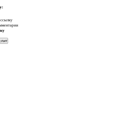
у:
 ссылку
омментарии
нку