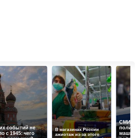
СМИ: В
их событий не
полице
В магазинах России
о с 1945: чего
машину
ажиотаж из-за этого