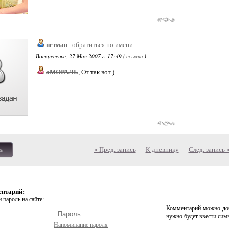
нетман
обратиться по имени
Воскресенье, 27 Мая 2007 г. 17:49 (
ссылка
)
аМОРАЛЬ
, От так вот )
« Пред. запись
—
К дневнику
—
След. запись 
ь
ентарий:
 пароль на сайте:
Комментарий можно доб
нужно будет ввести сим
Напоминание пароля