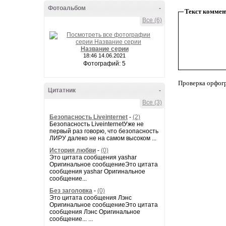
Фотоальбом
-
Текст коммен
Все (6)
Название серии
18:46 14.06.2021
Фотографий: 5
Проверка орфог
Цитатник
-
Все (3)
Безопасность Liveinternet
-
(2)
Безопасность LiveinternetУже не
первый раз говорю, что безопасность
ЛИРУ далеко не на самом высоком ...
История любви
-
(0)
Это цитата сообщения yashar
Оригинальное сообщениеЭто цитата
сообщения yashar Оригинальное
сообщение...
Без заголовка
-
(0)
Это цитата сообщения Лэнс
Оригинальное сообщениеЭто цитата
сообщения Лэнс Оригинальное
сообщение... ...