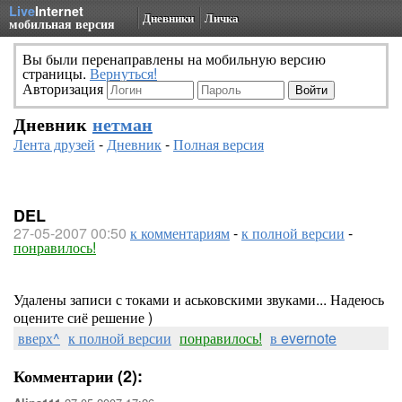
Live
Internet
Дневники
Личка
мобильная версия
Вы были перенаправлены на мобильную версию
страницы.
Вернуться!
Авторизация
Дневник
нетман
Лента друзей
-
Дневник
-
Полная версия
DEL
27-05-2007 00:50
к комментариям
-
к полной версии
-
понравилось!
Удалены записи с токами и аськовскими звуками... Надеюсь
оцените сиё решение )
вверх^
к полной версии
понравилось!
в evernote
Комментарии (2):