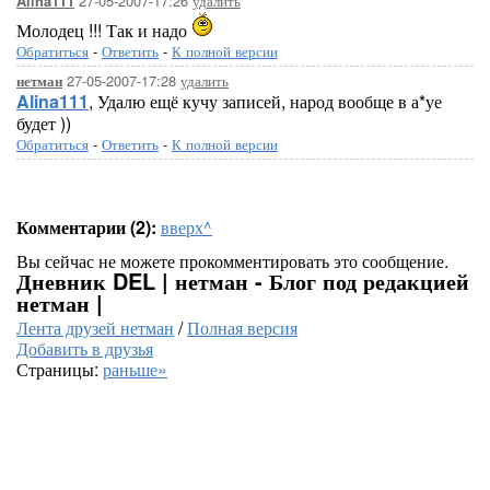
27-05-2007-17:26
удалить
Alina111
Молодец !!! Так и надо
Обратиться
-
Ответить
-
К полной версии
27-05-2007-17:28
удалить
нетман
Alina111
, Удалю ещё кучу записей, народ вообще в а*уе
будет ))
Обратиться
-
Ответить
-
К полной версии
Комментарии (2):
вверх^
Вы сейчас не можете прокомментировать это сообщение.
Дневник DEL | нетман - Блог под редакцией
нетман |
Лента друзей нетман
/
Полная версия
Добавить в друзья
Страницы:
раньше»