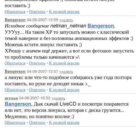
поставить ;)
Обратиться
-
Ответить
-
К полной версии
04-06-2007-13:55
удалить
Bangerson
Исходное сообщение netman_netman
Bangerson
,
УУУуу... На таком ХР то запускать можно с классической
темой наверное и без половины анимационных эффектов :)
Можешь кстати линукс поставить ;)
ХРюшу с апачем ещё держит, а вот если фотошоп запустить
то проблемы только начинаются =\
Обратиться
-
Ответить
-
К полной версии
04-06-2007-13:57
удалить
Bangerson
а линукс или что-то подобное собираюсь уже года полтора
поставить, но руки не доходят никак >_
Обратиться
-
Ответить
-
К полной версии
04-06-2007-16:53
удалить
нетман
Bangerson
, Дык скачай LiveCD и посмотри понравится
или нет, это версия линукса, которая с диска грузится...
Медленно, но понятно вполне :)
Обратиться
-
Ответить
-
К полной версии