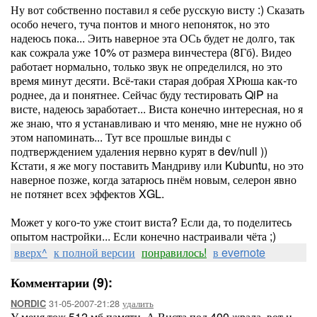
Ну вот собственно поставил я себе русскую висту :) Сказать
особо нечего, туча понтов и много непоняток, но это
надеюсь пока... Эить наверное эта ОСь будет не долго, так
как сожрала уже 10% от размера винчестера (8Гб). Видео
работает нормально, только звук не определился, но это
время минут десяти. Всё-таки старая добрая ХРюша как-то
роднее, да и понятнее. Сейчас буду тестировать QiP на
висте, надеюсь заработает... Виста конечно интересная, но я
же знаю, что я устанавливаю и что меняю, мне не нужно об
этом напоминать... Тут все прошлые винды с
подтверждением удаления нервно курят в dev/null ))
Кстати, я же могу поставить Мандриву или Kubuntu, но это
наверное позже, когда затарюсь пнём новым, селерон явно
не потянет всех эффектов XGL.
Может у кого-то уже стоит виста? Если да, то поделитесь
опытом настройки... Если конечно настраивали чёта ;)
вверх^
к полной версии
понравилось!
в evernote
Комментарии (9):
31-05-2007-21:28
удалить
NORDIC
У меня тож 512 мб памяти. А Виста под 400 жрала, вот и