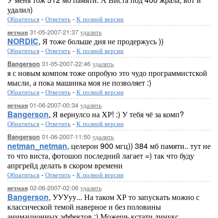
удалил)
Обратиться
-
Ответить
-
К полной версии
31-05-2007-21:37
удалить
нетман
NORDIC
, Я тоже больше дня не продержусь ))
Обратиться
-
Ответить
-
К полной версии
31-05-2007-22:46
удалить
Bangerson
я с новым компом тоже опробую это чудо программистской
мысли, а пока машинка моя не позволяет :)
Обратиться
-
Ответить
-
К полной версии
01-06-2007-00:34
удалить
нетман
Bangerson
, Я вернулсо на ХР! :) У тебя чё за комп?
Обратиться
-
Ответить
-
К полной версии
01-06-2007-11:50
удалить
Bangerson
netman_netman
, целерон 900 мгц)) 384 мб памяти.. тут не
то что виста, фотошоп последний лагает =) так что буду
апргрейд делать в скором времени
Обратиться
-
Ответить
-
К полной версии
02-06-2007-02:06
удалить
нетман
Bangerson
, УУУуу... На таком ХР то запускать можно с
классической темой наверное и без половины
анимационных эффектов :) Можешь кстати линукс