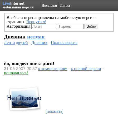
Live
Internet
Дневники
Личка
мобильная версия
Вы были перенаправлены на мобильную версию
страницы.
Вернуться!
Авторизация
Дневник
нетман
Лента друзей
-
Дневник
-
Полная версия
йо, виндоуз виста диск!
31-05-2007 20:37
к комментариям
-
к полной версии
-
понравилось!
[показать]