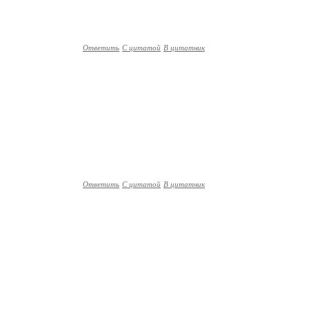
Ответить
С цитатой
В цитатник
Ответить
С цитатой
В цитатник