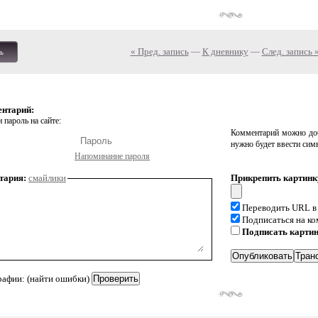
« Пред. запись
—
К дневнику
—
След. запись 
ь
ентарий:
 пароль на сайте:
Комментарий можно доб
нужно будет ввести сим
Напоминание пароля
тария:
смайлики
Прикрепить картинк
Переводить URL в
Подписаться на к
Подписать карти
рафии: (найти ошибки)