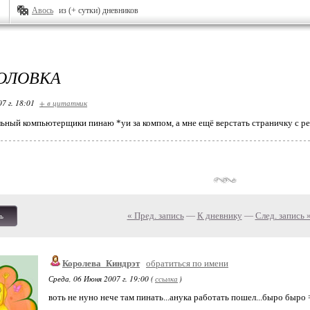
Авось
из (+ сутки) дневников
ГОЛОВКА
07 г. 18:01
+ в цитатник
льный компьютерщики пинаю *уи за компом, а мне ещё верстать страничку с ре
« Пред. запись
—
К дневнику
—
След. запись 
ь
Королева_Киндрэт
обратиться по имени
Среда, 06 Июня 2007 г. 19:00 (
ссылка
)
воть не нуно нече там пинать...анука работать пошел...быро быро =