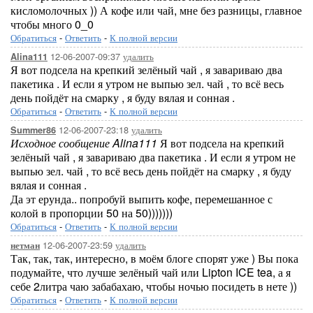
кисломолочных )) А кофе или чай, мне без разницы, главное
чтобы много 0_0
Обратиться
-
Ответить
-
К полной версии
12-06-2007-09:37
удалить
Alina111
Я вот подсела на крепкий зелёный чай , я завариваю два
пакетика . И если я утром не выпью зел. чай , то всё весь
день пойдёт на смарку , я буду вялая и сонная .
Обратиться
-
Ответить
-
К полной версии
12-06-2007-23:18
удалить
Summer86
Исходное сообщение Alina111
Я вот подсела на крепкий
зелёный чай , я завариваю два пакетика . И если я утром не
выпью зел. чай , то всё весь день пойдёт на смарку , я буду
вялая и сонная .
Да эт ерунда.. попробуй выпить кофе, перемешанное с
колой в пропорции 50 на 50)))))))
Обратиться
-
Ответить
-
К полной версии
12-06-2007-23:59
удалить
нетман
Так, так, так, интересно, в моём блоге спорят уже ) Вы пока
подумайте, что лучше зелёный чай или Lipton ICE tea, а я
себе 2литра чаю забабахаю, чтобы ночью посидеть в нете ))
Обратиться
-
Ответить
-
К полной версии