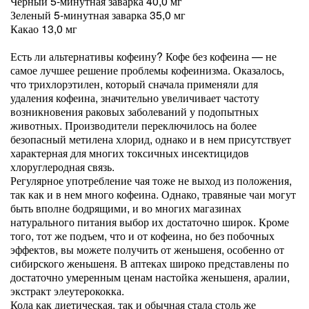
Черный 5-минутная заварка 40,0 мг
Зеленый 5-минутная заварка 35,0 мг
Какао 13,0 мг
Есть ли альтернативы кофеину? Кофе без кофеина — не
самое лучшее решение проблемы кофеинизма. Оказалось,
что трихлорэтилен, который сначала применяли для
удаления кофеина, значительно увеличивает частоту
возникновения раковых заболеваний у подопытных
животных. Производители переключилось на более
безопасный метилена хлорид, однако и в нем присутствует
характерная для многих токсичных инсектицидов
хлоруглеродная связь.
Регулярное употребление чая тоже не выход из положения,
так как и в нем много кофеина. Однако, травяные чаи могут
быть вполне бодрящими, и во многих магазинах
натурального питания выбор их достаточно широк. Кроме
того, тот же подъем, что и от кофеина, но без побочных
эффектов, вы можете получить от женьшеня, особенно от
сибирского женьшеня. В аптеках широко представлены по
достаточно умеренным ценам настойка женьшеня, аралии,
экстракт элеутерококка.
Кола как диетическая, так и обычная стала столь же