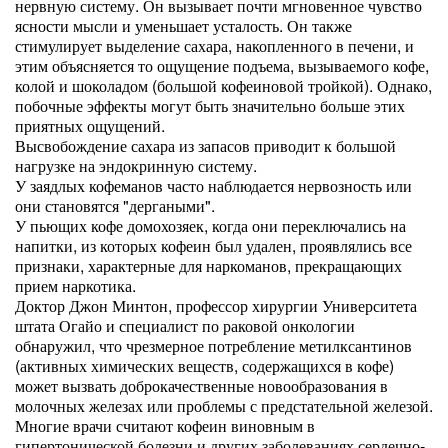
нервную систему. Он вызывает почти мгновенное чувство
ясности мысли и уменьшает усталость. Он также
стимулирует выделение сахара, накопленного в печени, и
этим объясняется то ощущение подъема, вызываемого кофе,
колой и шоколадом (большой кофеиновой тройкой). Однако,
побочные эффекты могут быть значительно больше этих
приятных ощущений.
Высвобождение сахара из запасов приводит к большой
нагрузке на эндокринную систему.
У заядлых кофеманов часто наблюдается нервозность или
они становятся "дергаными".
У пьющих кофе домохозяек, когда они переключались на
напитки, из которых кофеин был удален, проявлялись все
признаки, характерные для наркоманов, прекращающих
прием наркотика.
Доктор Джон Минтон, профессор хирургии Университета
штата Огайо и специалист по раковой онкологии
обнаружил, что чрезмерное потребление метилксантинов
(активных химических веществ, содержащихся в кофе)
может вызвать доброкачественные новообразования в
молочных железах или проблемы с предстательной железой.
Многие врачи считают кофеин виновным в
гипертонической болезни и других заболеваниях сердечно-