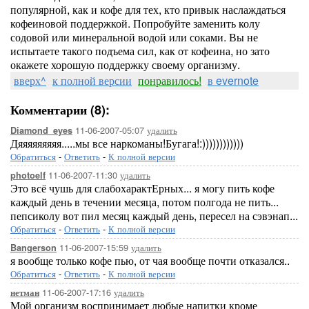
популярной, как и кофе для тех, кто привык наслаждаться
кофеиновой поддержкой. Попробуйте заменить колу
содовой или минеральной водой или соками. Вы не
испытаете такого подъема сил, как от кофеина, но зато
окажете хорошую поддержку своему организму.
вверх^
к полной версии
понравилось!
в evernote
Комментарии (8):
11-06-2007-05:07
удалить
Diamond_eyes
Дяяяяяяяяя.....мы все наркоманы!Бугага!:))))))))))))
Обратиться
-
Ответить
-
К полной версии
11-06-2007-11:30
удалить
photoelf
Это всё чушь для слабохарактЕрных... я могу пить кофе
каждый день в течении месяца, потом полгода не пить...
пепсиколу вот пил месяц каждый день, пересел на сэвэнап...
Обратиться
-
Ответить
-
К полной версии
11-06-2007-15:59
удалить
Bangerson
я вообще только кофе пью, от чая вообще почти отказался..
Обратиться
-
Ответить
-
К полной версии
11-06-2007-17:16
удалить
нетман
Мой организм воспринимает любые напитки кроме