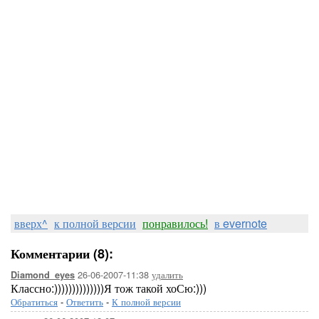
вверх^
к полной версии
понравилось!
в evernote
Комментарии (8):
26-06-2007-11:38
удалить
Diamond_eyes
Классно:))))))))))))))Я тож такой хоСю:)))
Обратиться
-
Ответить
-
К полной версии