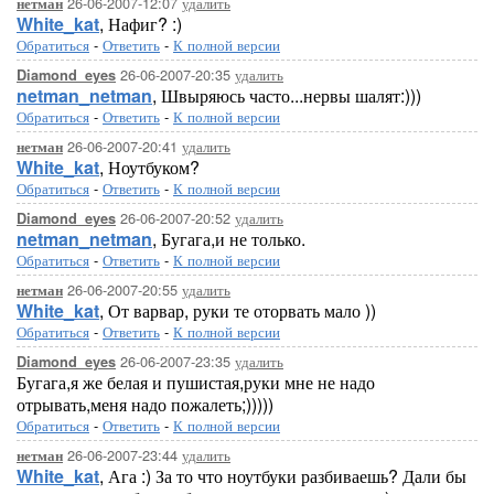
26-06-2007-12:07
удалить
нетман
White_kat
, Нафиг? :)
Обратиться
-
Ответить
-
К полной версии
26-06-2007-20:35
удалить
Diamond_eyes
netman_netman
, Швыряюсь часто...нервы шалят:)))
Обратиться
-
Ответить
-
К полной версии
26-06-2007-20:41
удалить
нетман
White_kat
, Ноутбуком?
Обратиться
-
Ответить
-
К полной версии
26-06-2007-20:52
удалить
Diamond_eyes
netman_netman
, Бугага,и не только.
Обратиться
-
Ответить
-
К полной версии
26-06-2007-20:55
удалить
нетман
White_kat
, От варвар, руки те оторвать мало ))
Обратиться
-
Ответить
-
К полной версии
26-06-2007-23:35
удалить
Diamond_eyes
Бугага,я же белая и пушистая,руки мне не надо
отрывать,меня надо пожалеть;)))))
Обратиться
-
Ответить
-
К полной версии
26-06-2007-23:44
удалить
нетман
White_kat
, Ага :) За то что ноутбуки разбиваешь? Дали бы