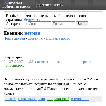
Live
Internet
Дневники
Личка
мобильная версия
Вы были перенаправлены на мобильную версию
страницы.
Вернуться!
Авторизация
Дневник
нетман
Лента друзей
-
Дневник
-
Полная версия
соц. опрос
01-07-2007 11:33
к комментариям
-
к полной версии
-
понравилось!
Все помнят соц. опрос который был у меня в дневе? А кто
поможет отыскать результаты среди 3,000 писем с
комментами и постами? :) Поиск виснет и не хочет ничего
искать
вверх^
к полной версии
понравилось!
в evernote