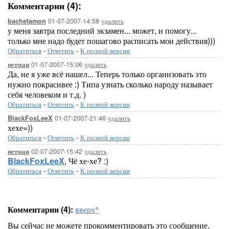
Комментарии (4):
01-07-2007-14:58
удалить
bachetamon
у меня завтра последний экзамен... может, и помогу...
только мне надо будет пошагово расписать мои действия)))
Обратиться
-
Ответить
-
К полной версии
01-07-2007-15:06
удалить
нетман
Да, не я уже всё нашел... Теперь только организовать это
нужно покрасивее :) Типа узнать сколько народу называет
себя человеком и т.д. )
Обратиться
-
Ответить
-
К полной версии
01-07-2007-21:46
удалить
BlackFoxLeeX
хехе=))
Обратиться
-
Ответить
-
К полной версии
02-07-2007-15:42
удалить
нетман
BlackFoxLeeX
, Чё хе-хе? :)
Обратиться
-
Ответить
-
К полной версии
Комментарии (4):
вверх^
Вы сейчас не можете прокомментировать это сообщение.