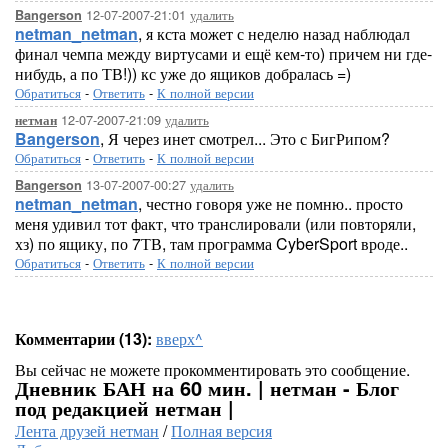
12-07-2007-21:01
удалить
Bangerson
netman_netman
, я кста может с неделю назад наблюдал
финал чемпа между виртусами и ещё кем-то) причем ни где-
нибудь, а по ТВ!)) кс уже до ящиков добралась =)
Обратиться
-
Ответить
-
К полной версии
12-07-2007-21:09
удалить
нетман
Bangerson
, Я через инет смотрел... Это с БигРипом?
Обратиться
-
Ответить
-
К полной версии
13-07-2007-00:27
удалить
Bangerson
netman_netman
, честно говоря уже не помню.. просто
меня удивил тот факт, что транслировали (или повторяли,
хз) по ящику, по 7ТВ, там программа CyberSport вроде..
Обратиться
-
Ответить
-
К полной версии
Комментарии (13):
вверх^
Вы сейчас не можете прокомментировать это сообщение.
Дневник БАН на 60 мин. | нетман - Блог
под редакцией нетман |
Лента друзей нетман
/
Полная версия