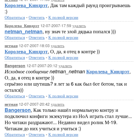
Королева_Киндрэт
, Дак там каждый раунд проигрываешь
:)
Обратиться
-
Ответить
-
К полной версии
12-07-2007-17:59
удалить
Королева_Киндрэт
netman_netman
, ну знач те злой дядька попался )))
Обратиться
-
Ответить
-
К полной версии
12-07-2007-18:03
удалить
нетман
Королева_Киндрэт
, О, да, я отец в контре ))
Обратиться
-
Ответить
-
К полной версии
12-07-2007-20:12
удалить
Bangerson
Исходное сообщение netman_netman
Королева_Киндрэт
,
О, да, я отец в контре ))
серьёзно или шутишь? я лет за 6 как был бот ботом, так и
остался))
Обратиться
-
Ответить
-
К полной версии
12-07-2007-20:42
удалить
нетман
Bangerson
, Как только нашёл нормальную контру и
подключил конфиги экзекутера из НоА играть стал лучше...
Но читаки раздражают... Недавно видел ролик М-19.
Читакам до них учиться и учиться :)
Обратиться
-
Ответить
-
К полной версии