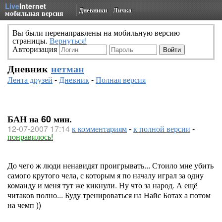
Live
Internet
Дневники
Личка
мобильная версия
Вы были перенаправлены на мобильную версию
страницы.
Вернуться!
Авторизация
Дневник
нетман
Лента друзей
-
Дневник
-
Полная версия
БАН на 60 мин.
12-07-2007 17:14
к комментариям
-
к полной версии
-
понравилось!
До чего ж люди ненавидят проигрывать... Стоило мне убить
самого крутого чела, с которым я по началу играл за одну
команду и меня тут же кикнули. Ну что за народ. А ещё
читаков полно... Буду тренироваться на Найс Ботах а потом
на чемп ))