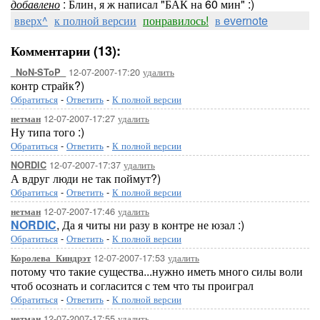
добавлено
: Блин, я ж написал "БАК на 60 мин" :)
вверх^
к полной версии
понравилось!
в evernote
Комментарии (13):
12-07-2007-17:20
удалить
_NoN-SToP_
контр страйк?)
Обратиться
-
Ответить
-
К полной версии
12-07-2007-17:27
удалить
нетман
Ну типа того :)
Обратиться
-
Ответить
-
К полной версии
12-07-2007-17:37
удалить
NORDIC
А вдруг люди не так поймут?)
Обратиться
-
Ответить
-
К полной версии
12-07-2007-17:46
удалить
нетман
NORDIC
, Да я читы ни разу в контре не юзал :)
Обратиться
-
Ответить
-
К полной версии
12-07-2007-17:53
удалить
Королева_Киндрэт
потому что такие существа...нужно иметь много силы воли
чтоб осознать и согласится с тем что ты проиграл
Обратиться
-
Ответить
-
К полной версии
12-07-2007-17:55
удалить
нетман