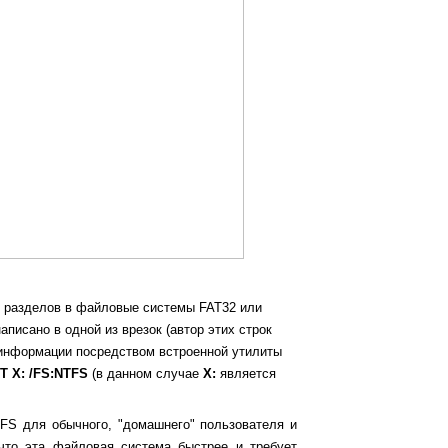
я разделов в файловые системы FAT32 или
писано в одной из врезок (автор этих строк
 информации посредством встроенной утилиты
 Х: /FS:NTFS
(в данном случае
Х:
является
FS для обычного, "домашнего" пользователя и
что эта файловая система быстрее и требует