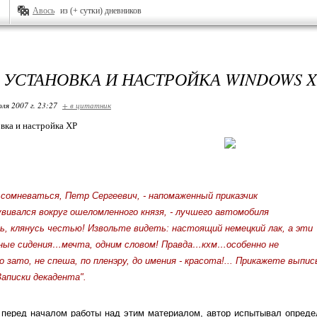
Авось
из (+ сутки) дневников
 УСТАНОВКА И НАСТРОЙКА WINDOWS 
ля 2007 г. 23:27
+ в цитатник
вка и настройка XP
 сомневаться, Петр Сергеевич, - напомаженный приказчик
вивался вокруг ошеломленного князя, - лучшего автомобиля
ь, клянусь честью! Извольте видеть: настоящий немецкий лак, а эти
ные сидения…мечта, одним словом! Правда…кхм…особенно не
о зато, не спеша, по пленэру, до имения - красота!... Прикажете выпи
Записки декадента".
, перед началом работы над этим материалом, автор испытывал опред