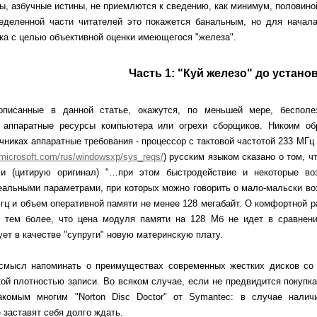
бы, азбучные истины, не приемлются к сведению, как минимум, половино
еделенной части читателей это покажется банальным, но для начал
ка с целью объективной оценки имеющегося "железа".
Часть 1: "Куй железо" до устано
описанные в данной статье, окажутся, по меньшей мере, беспол
 аппаратные ресурсы компьютера или огрехи сборщиков. Никоим об
чниках аппаратные требования - процессор с тактовой частотой 233 МГц
icrosoft.com/rus/windowsxp/sys_reqs/
) русским языком сказано о том, 
и (цитирую оригинал) "…при этом быстродействие и некоторые во
еальными параметрами, при которых можно говорить о мало-мальски во
гц и объем оперативной памяти не менее 128 мегабайт. О комфортной р
 тем более, что цена модуля памяти на 128 Мб не идет в сравнени
ует в качестве "супруги" новую материнскую плату.
смысл напоминать о преимуществах современных жестких дисков со 
ой плотностью записи. Во всяком случае, если не предвидится покупк
акомым многим "Norton Disc Doctor" от Symantec: в случае налич
 заставят себя долго ждать.