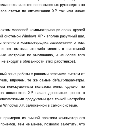
емалое количество всевозможных руководств по
 все статьи по оптимизации ХР так или иначе
фактом массовой компьютеризации своих друзей
й системой Windows XP - вполне разумный шаг,
испеченного компьютерщика заверениями о том,
 и нет смысла что-либо менять в системной
ные настройки по умолчанию, и не более того
не входит в обязанности этих работников).
ный опыт работы с ранними версиями систем от
чив, впрочем, те же самые default-параметры.
ем неискушенным пользователям, однако, по
ана апологетов ХР начал доноситься ропот о
севозможными продуктами для тонкой настройки
ы Windows XP, заложенной в самой системе.
: примеров из личной практики компьютерного
приемов, тем не менее, позволю заметить, что