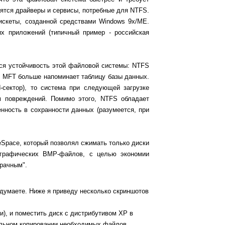
зятся драйверы и сервисы, потребные для NTFS.
искеты, созданной средствами Windows 9x/ME.
х приложений (типичный пример - российская
ся устойчивость этой файловой системы: NTFS
T, MFT больше напоминает таблицу базы данных.
сектор), то система при следующей загрузке
м повреждений. Помимо этого, NTFS обладает
ность в сохранности данных (разумеется, при
eSpace, который позволял сжимать только диски
х графических BMP-файлов, с целью экономии
зрачным".
 думаете. Ниже я приведу несколько скриншотов
и), и поместить диск с дистрибутивом ХР в
альном копировании необходимых файлов,