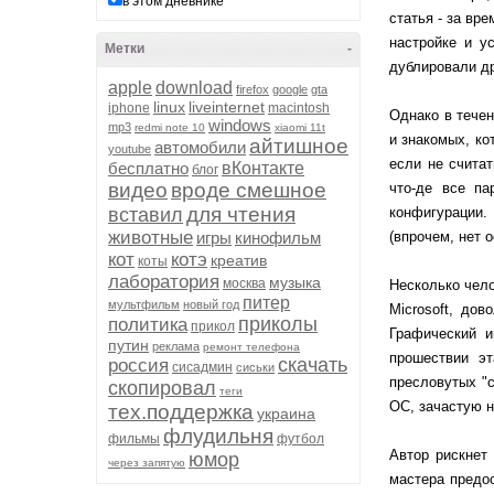
в этом дневнике
статья - за вр
настройке и у
Метки
-
дублировали др
apple
download
firefox
google
gta
linux
liveinternet
iphone
macintosh
Однако в тече
windows
mp3
redmi note 10
xiaomi 11t
и знакомых, ко
айтишное
автомобили
youtube
если не счита
бесплатно
вКонтакте
блог
видео
вроде смешное
что-де все па
для чтения
вставил
конфигурации.
животные
игры
кинофильм
(впрочем, нет 
кот
котэ
креатив
коты
лаборатория
музыка
москва
Несколько чело
питер
мультфильм
новый год
Microsoft, до
приколы
политика
прикол
Графический и
путин
реклама
ремонт телефона
прошествии эт
скачать
россия
сисадмин
сиськи
пресловутых "
скопировал
теги
ОС, зачастую н
тех.поддержка
украина
флудильня
фильмы
футбол
Автор рискнет
юмор
через запятую
мастера предос