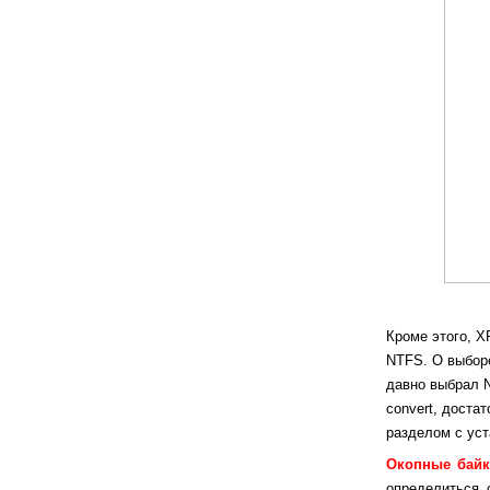
Кроме этого, 
NTFS. О выборе
давно выбрал 
convert, доста
разделом с уст
Окопные байк
определиться 