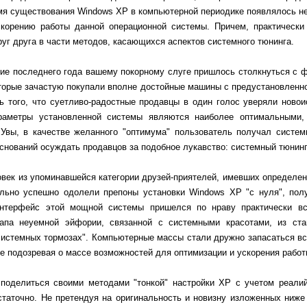
емя существования Windows XP в компьютерной периодике появлялось н
скорению работы данной операционной системы. Причем, практически
уг друга в части методов, касающихся аспектов системного тюнинга.
ние последнего года вашему покорному слуге пришлось столкнуться с 
торые зачастую покупали вполне достойные машины с предустановленно
ть того, что суетливо-радостные продавцы в один голос уверяли ново
раметры установленной системы являются наиболее оптимальными,
 Увы, в качестве желанного "оптимума" пользователь получал систем
оснований осуждать продавцов за подобное лукавство: системный тюнинг 
век из упоминавшейся категории друзей-приятелей, имевших определен
вольно успешно одолели препоны установки Windows XP "с нуля", полу
нтерфейс этой мощной системы пришелся по нраву практически вс
апа неуемной эйфории, связанной с системными красотами, из ст
системных тормозах". Компьютерные массы стали дружно запасаться в
е подозревая о массе возможностей для оптимизации и ускорения работ
 поделиться своими методами "тонкой" настройки XP с учетом реалий
таточно. Не претендуя на оригинальность и новизну изложенных ниже 