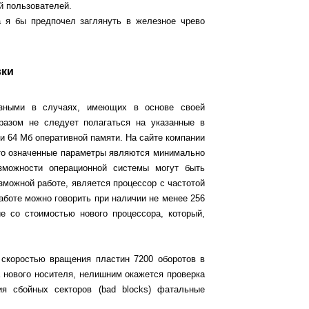
й пользователей.
а я бы предпочел заглянуть в железное чрево
вки
езными в случаях, имеющих в основе своей
разом не следует полагаться на указанные в
 и 64 Мб оперативной памяти. На сайте компании
что означенные параметры являются минимально
зможности операционной системы могут быть
зможной работе, является процессор с частотой
аботе можно говорить при наличии не менее 256
е со стоимостью нового процессора, который,
скоростью вращения пластин 7200 оборотов в
а нового носителя, нелишним окажется проверка
ия сбойных секторов (bad blocks) фатальные