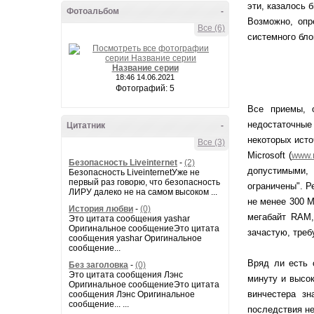
эти, казалось 
Фотоальбом
-
Возможно, опр
Все (6)
системного бло
Название серии
18:46 14.06.2021
Фотографий: 5
Все приемы, 
недостаточные
Цитатник
-
некоторых исто
Все (3)
Microsoft (
www.m
Безопасность Liveinternet
-
(2)
допустимыми, 
Безопасность LiveinternetУже не
первый раз говорю, что безопасность
ограничены". Р
ЛИРУ далеко не на самом высоком ...
не менее 300 М
История любви
-
(0)
мегабайт RAM,
Это цитата сообщения yashar
Оригинальное сообщениеЭто цитата
зачастую, треб
сообщения yashar Оригинальное
сообщение...
Вряд ли есть 
Без заголовка
-
(0)
Это цитата сообщения Лэнс
минуту и высок
Оригинальное сообщениеЭто цитата
винчестера зн
сообщения Лэнс Оригинальное
сообщение... ...
последствия не