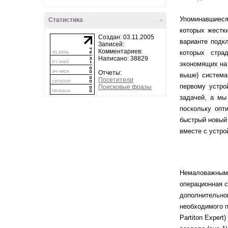
Упоминавшиеся 
Статистика
-
которых жестк
Создан: 03.11.2005
варианте подкл
Записей:
Комментариев:
которых стра
Написано: 38829
экономящих на 
Отчеты:
выше) система
Посетители
первому устро
Поисковые фразы
задачей, а мы
поскольку опт
быстрый новый 
вместе с устро
Немаловажным э
операционная с
дополнительног
необходимого 
Partiton Exper