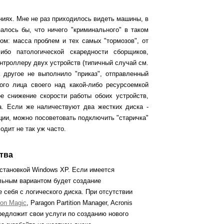
ниях. Мне не раз приходилось видеть машины, в
лось бы, что ничего "криминального" в таком
ном: масса проблем и тех самых "тормозов", от
ибо патологической скаредности сборщиков,
нтроллеру двух устройств (типичный случай см.
 другое не выполнило "приказ", отправленный
ого лица своего над какой-либо ресурсоемкой
е снижение скорости работы обоих устройств,
а. Если же наличествуют два жестких диска -
ии, можно посоветовать подключить "старичка"
дит не так уж часто.
тва
становкой Windows XP. Если имеется
альным вариантом будет создание
 себя с логического диска. При отсутствии
tion Magic
, Paragon Partition Manager, Acronis
предложит свои услуги по созданию нового