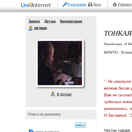
Регистрация
Вход
Рейтинги
Записи
Друзья
Комментарии
нетман
ТОНКАЯ
Понедельник, 16 Ию
HOWTO : Устано
"- Не извольте
мелким бесом у
В друзья
Вам не сыскат
чудесные кожа
разгонитесь, н
Поиск по дневнику
-
Н.Заславкий. "
Честно говоря