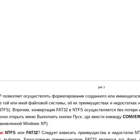
рис.1
ХР позволяет осуществлять форматирование созданного или имеющегос
 той или иной файловой системы, об их преимуществах и недостатках на
NTFS). Впрочем, конвертация FAT32 в NTFS осуществляется без потери
точно открыть меню Выполнить кнопки Пуск, где ввести команду
CONVERT
ановленной Windows XP).
и:
NTFS
или
FAT32
?
Следует взвесить преимущества и недостатки NT
с выбором. Безусловным преимуществом FAT32 является тот факт, 