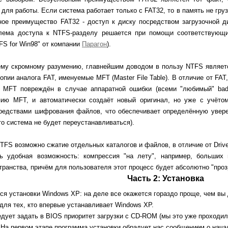
для работы. Если система работает только с FAT32, то в память не гру
ое преимущество FAT32 - доступ к диску посредством загрузочной д
лема доступа к NTFS-разделу решается при помощи соответствующи
FS for Win98" от компании
Парагон
).
ему скромному разумению, главнейшим доводом в пользу NTFS являет
опии аналога FAT, именуемые MFT (Master File Table). В отличие от FA
 MFT повреждён в случае аппаратной ошибки (всеми "любимый" bad-
пию MFT, и автоматически создаёт новый оригинал, но уже с учёто
редствами шифрования файлов, что обеспечивает определённую уверен
то система не будет переустанавливаться).
NTFS возможно сжатие отдельных каталогов и файлов, в отличие от Driv
ь удобная возможность: компрессия "на лету", например, больши
транства, причём для пользователя этот процесс будет абсолютно "про
Часть 2: Установка
ся установки Windows XP: на деле все окажется гораздо проще, чем вы
для тех, кто впервые устанавливает Windows XP.
дует задать в BIOS приоритет загрузки с CD-ROM (мы это уже проходил
 На первом этапе программа установки обрадует нас сообщением о нач