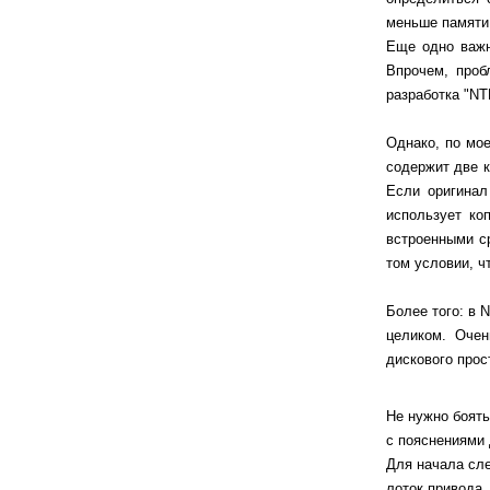
меньше памяти 
Еще одно важн
Впрочем, проб
разработка "NT
Однако, по мо
содержит две к
Если оригинал
использует ко
встроенными с
том условии, ч
Более того: в 
целиком. Очен
дискового прос
Не нужно боять
с пояснениями 
Для начала сле
лоток привода.