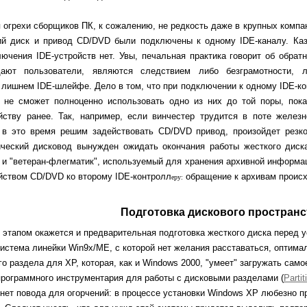
огрехи сборщиков ПК, к сожалению, не редкость даже в крупных компа
ий диск и привод CD/DVD были подключены к одному IDE-каналу. Каза
ючения IDE-устройств нет. Увы, печальная практика говорит об обрат
дают пользователи, являются следствием либо безграмотности, л
лишнем IDE-шлейфе. Дело в том, что при подключении к одному IDE-ко
 не сможет полноценно использовать одно из них до той поры, пока
йству ранее. Так, например, если винчестер трудится в поте железн
 в это время решим задействовать CD/DVD привод, произойдет резко
ический дисковод вынужден ожидать окончания работы жесткого диск
и "ветеран-флегматик", используемый для хранения архивной информац
йством CD/DVD ко второму IDE-контролл
обращение к архивам происхо
еру:
Подготовка дискового пространс
тапом окажется и предварительная подготовка жесткого диска перед у
истема линейки Win9x/ME, с которой нет желания расставаться, оптим
о раздела для ХР, которая, как и Windows 2000, "умеет" загружать самое
программного инструментария для работы с дисковыми разделами (
Parti
t) нет повода для огорчений: в процессе установки Windows XP любезно 