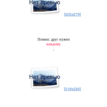
[205x279]
Помни: друг нужен
каждому
,
[218x226]