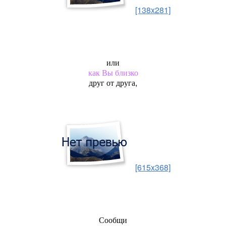
[138x281]
или
как Вы близко
друг от друга,
[615x368]
Сообщи