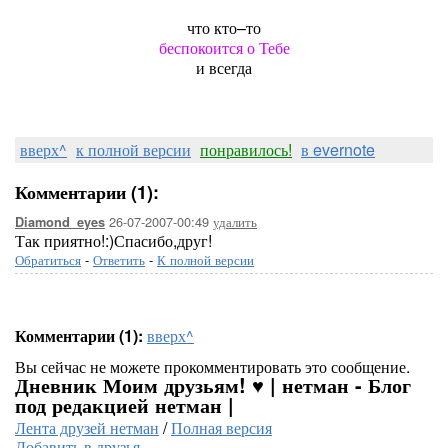
что кто–то
беспокоится о Тебе
и всегда
вверх^
к полной версии
понравилось!
в evernote
Комментарии (1):
26-07-2007-00:49
удалить
Diamond_eyes
Так приятно!:)Спасибо,друг!
Обратиться
-
Ответить
-
К полной версии
Комментарии (1):
вверх^
Вы сейчас не можете прокомментировать это сообщение.
Дневник Моим друзьям! ♥ | нетман - Блог
под редакцией нетман |
Лента друзей нетман
/
Полная версия
Добавить в друзья