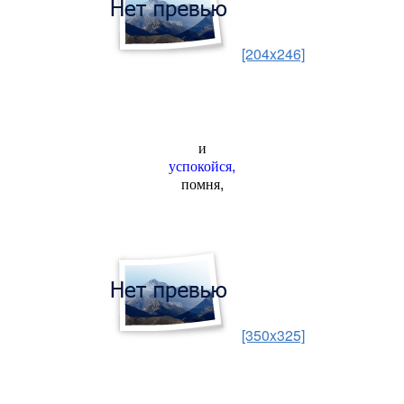
[204x246]
и
успокойся,
помня,
[350x325]