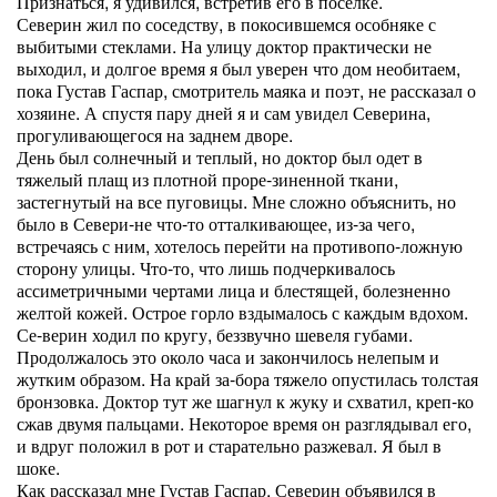
Признаться, я удивился, встретив его в поселке.
Северин жил по соседству, в покосившемся особняке с
выбитыми стеклами. На улицу доктор практически не
выходил, и долгое время я был уверен что дом необитаем,
пока Густав Гаспар, смотритель маяка и поэт, не рассказал о
хозяине. А спустя пару дней я и сам увидел Северина,
прогуливающегося на заднем дворе.
День был солнечный и теплый, но доктор был одет в
тяжелый плащ из плотной проре-зиненной ткани,
застегнутый на все пуговицы. Мне сложно объяснить, но
было в Севери-не что-то отталкивающее, из-за чего,
встречаясь с ним, хотелось перейти на противопо-ложную
сторону улицы. Что-то, что лишь подчеркивалось
ассиметричными чертами лица и блестящей, болезненно
желтой кожей. Острое горло вздымалось с каждым вдохом.
Се-верин ходил по кругу, беззвучно шевеля губами.
Продолжалось это около часа и закончилось нелепым и
жутким образом. На край за-бора тяжело опустилась толстая
бронзовка. Доктор тут же шагнул к жуку и схватил, креп-ко
сжав двумя пальцами. Некоторое время он разглядывал его,
и вдруг положил в рот и старательно разжевал. Я был в
шоке.
Как рассказал мне Густав Гаспар, Северин объявился в