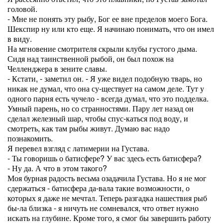
головой.
- Мне не понять эту рыбу, Бог ее вне пределов моего Бога.
Шекспир ну или кто еще. Я начинаю понимать, что он имел
в виду.
На мгновение смотрителя скрыли клубы густого дыма.
Сидя над таинственной рыбой, он был похож на
Челленджера в зените славы.
- Кстати, - заметил он. - Я уже видел подобную тварь, но
никак не думал, что она су-ществует на самом деле. Тут у
одного парня есть чучело - всегда думал, что это подделка.
Умный парень, но со странностями. Пару лет назад он
сделал железный шар, чтобы спус-каться под воду, и
смотреть, как там рыбы живут. Думаю вас надо
познакомить.
Я перевел взгляд с латимерии на Густава.
- Ты говоришь о батисфере? У вас здесь есть батисфера?
- Ну да. А что в этом такого?
Моя бурная радость весьма озадачила Густава. Но я не мог
сдержаться - батисфера да-вала такие возможности, о
которых я даже не мечтал. Теперь разгадка нашествия рыб
бы-ла близка - я ничуть не сомневался, что ответ нужно
искать на глубине. Кроме того, я смог бы завершить работу