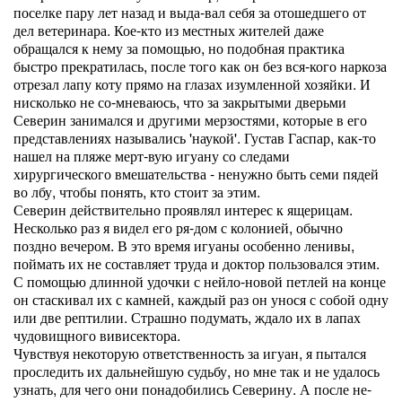
поселке пару лет назад и выда-вал себя за отошедшего от
дел ветеринара. Кое-кто из местных жителей даже
обращался к нему за помощью, но подобная практика
быстро прекратилась, после того как он без вся-кого наркоза
отрезал лапу коту прямо на глазах изумленной хозяйки. И
нисколько не со-мневаюсь, что за закрытыми дверьми
Северин занимался и другими мерзостями, которые в его
представлениях назывались 'наукой'. Густав Гаспар, как-то
нашел на пляже мерт-вую игуану со следами
хирургического вмешательства - ненужно быть семи пядей
во лбу, чтобы понять, кто стоит за этим.
Северин действительно проявлял интерес к ящерицам.
Несколько раз я видел его ря-дом с колонией, обычно
поздно вечером. В это время игуаны особенно ленивы,
поймать их не составляет труда и доктор пользовался этим.
С помощью длинной удочки с нейло-новой петлей на конце
он стаскивал их с камней, каждый раз он унося с собой одну
или две рептилии. Страшно подумать, ждало их в лапах
чудовищного вивисектора.
Чувствуя некоторую ответственность за игуан, я пытался
проследить их дальнейшую судьбу, но мне так и не удалось
узнать, для чего они понадобились Северину. А после не-