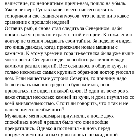
нашествие, по непонятным причи-нам, пошло на убыль.
Уже в четверг Густав нашел всего-навсего десяток
топориков и све-тящихся анчоусов, что не шло ни в какое
сравнение с прошлой неделей.
Оставив рыб, я снова стал следить за Северином, дабы
понять какую роль он играет в этой истории. К сожалению,
доктор не спешил выдавать свои тайны. За неделю я видел
его лишь дважды, когда приезжали новые машины с
камнями. К этому времени гора из-вестняка была уже выше
моего роста. Северин не делал особого различия между
камнями разных партий. Все ссыпалось в общую кучу, и
только несколько самых крупных образ-цов доктор уносил в
дом. Если нашествие устроил Северин, то причину надо
было искать именно среди его булыжников, но я,
признаться, не видел никакой связи. В один из вече-ров я
даже стащил несколько камней из кучи, и дома изучил их со
всей внимательностью. Стоит ли говорить, что я так и не
нашел ничего необычного?
Мучавшие меня кошмары приутихли, а после двух
спокойных ночей я решил было что они вообще
прекратились. Однако я поспешил - в ночь перед
погружением они вспыхну-ли вновь с неожиданной