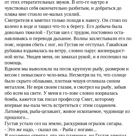
от этих отвратительных звуков. В ито-ге наутро я
чувствовал себя окончательно разбитым, и добраться до
пляжа мне стоило не-малых усилий.
Смотрителя я заметил только походя к навесу. Он стоял по
колено в воде и тащил что-то к берегу. Его добыча была
довольно тяжелой - Густав шел с трудом, постоянно оста-
навливаясь и переводя дыхание. Волны захлестывали его по
пояс, норовя сбить с ног, но Густав не отступал. Гавайская
рубашка вздымалась на ветру, словно парус жизнерадост-
ной яхты. Увидев меня, он замахал рукой, и я поспешил на
помощь.
Вдвоем мы выволокли на песок крупную рыбу, размером и
весом с невысокого чело-века. Несмотря на то, что солнце
было скрыто облаками, плотная чешуя отливала синим
металлом. Не веря своим глазам, я смотрел на рыбу, забыв
обо всем на свете. У меня в го-лове словно взорвалась
бомба, кажется так писал профессор Смит, которому
впервые вы-пала честь встретиться с этим созданием.
Латимерия, рыба-целакант, живое ископаемое, чудовище из
прошлого...
Густав устало сел на землю, раскуривая огрызок сигары.
- Это же надо, - сказал он. - Рыба с ногами...
Я рассеянно ответил, что это плавники, но Густав замотал