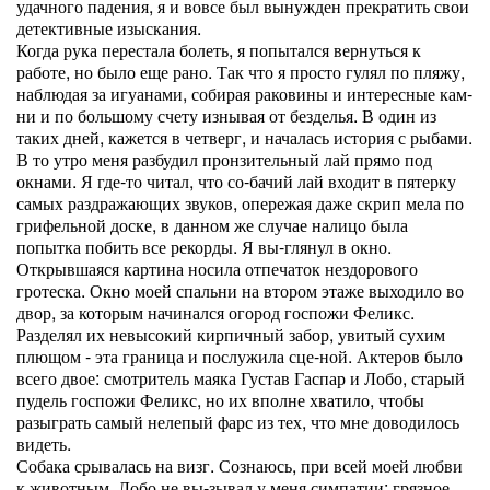
удачного падения, я и вовсе был вынужден прекратить свои
детективные изыскания.
Когда рука перестала болеть, я попытался вернуться к
работе, но было еще рано. Так что я просто гулял по пляжу,
наблюдая за игуанами, собирая раковины и интересные кам-
ни и по большому счету изнывая от безделья. В один из
таких дней, кажется в четверг, и началась история с рыбами.
В то утро меня разбудил пронзительный лай прямо под
окнами. Я где-то читал, что со-бачий лай входит в пятерку
самых раздражающих звуков, опережая даже скрип мела по
грифельной доске, в данном же случае налицо была
попытка побить все рекорды. Я вы-глянул в окно.
Открывшаяся картина носила отпечаток нездорового
гротеска. Окно моей спальни на втором этаже выходило во
двор, за которым начинался огород госпожи Феликс.
Разделял их невысокий кирпичный забор, увитый сухим
плющом - эта граница и послужила сце-ной. Актеров было
всего двое: смотритель маяка Густав Гаспар и Лобо, старый
пудель госпожи Феликс, но их вполне хватило, чтобы
разыграть самый нелепый фарс из тех, что мне доводилось
видеть.
Собака срывалась на визг. Сознаюсь, при всей моей любви
к животным, Лобо не вы-зывал у меня симпатии: грязное,