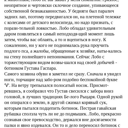
неопрятное и чертовски склочное создание, упивающееся
собственной безнаказанностью. У бедняги был паралич
задних лап, поэтому передвигался он, на плетеной тележке
с колесами от детского велосипеда, но надо признать, с
порази-тельной ловкостью. Лобо обладал удивительным
даром появляться в самый неподходя-щий момент лишь
затем, чтобы вас облаять, а то и вцепиться в ногу. К
сожалению, ни у кого не поднималась рука проучить
подлого пса, а жалобы, обращенные к хозяйке, наты-кались
на стену полнейшего непонимания. Сейчас Лобо с
торжествующим видом возвы-шался над своей добычей -
ботинком Густава Гаспара.
Самого хозяина обуви я заметил не сразу. Сначала я увидел
ноги, торчащие над забо-ром подобно беспокойной букве
'V'. На ветру трепыхался полосатый носок. Присмот-
ревшись, я сообразил что Густав свесился с забора вниз
головой, в лучших традициях Бе-лого Рыцаря. Одной рукой
он опирался о землю, в другой сжимал корявый сук,
которым пытался подцепить ботинок. Пестрая гавайская
рубашка сползла чуть ли не до подмышек. Лобо, прекрасно
сознавая свое превосходство, держался вне досягаемости
палки и явно издевался. Он то и дело переносил ботинок с