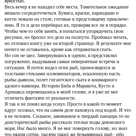
яркостью.
Весь вечер я не находил себе места. Томительное ожидание
мешало сосредоточиться. Бумага, краски, карандаши и
кисти лежали на столе, готовые к предстоящему приключе-
нию. Я то и дело перебирал их, проверяя все ли в порядке.
Чтобы чем-то себя занять, я попытался упорядочить свои
рисунки, но бросил это дело на полпути. Пробовал читать,
но отложил книгу уже на второй странице. В результате мне
ничего не оставалось, кроме как отправиться спать.
Но сон не шел. Завернувшись в одеяло, я представлял
погружение, выдумывая самые невероятные встречи и
ситуации. Я почти видел огни рыб, проносящихся за
толстыми стеклами иллюминаторов, оскаленную пасть
рыбы-дьявола, полет гигантского ската и кошмарного
адского вампира. Истории Биба и Маракота, Кусто и
Аронакса перемешались в моей голове, и я уже не мог
отличить фантазии от реальности.
Я так и не понял когда уснул. Просто в какой-то момент
вдруг осознал, что на самом деле нахожусь под водой. И что
я не человек. Сильное, закованное в твердый панцирь те-ло
доисторической рыбы рассекало теплые воды девонского
моря. Нас было много. Я не мог повернуть голову, но знал
что рядом сотни, тысячи таких же безымянных рыб - ибо