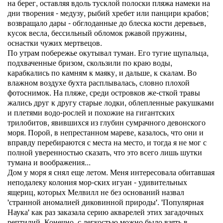
на берег, оставляя вдоль тусклой полоски пляжа намеки на
дни творения - медузу, рыбий хребет или панцири крабов;
возвращало дары - обглоданные до блеска кости деревьев,
кусок весла, бессильный обломок ржавой пружины,
оснастки чужих мертвецов.
По утрам побережье окутывал туман. Его тугие щупальца,
подхваченные бризом, скользили по краю воды,
карабкались по камням к маяку, и дальше, к скалам. Во
влажном воздухе бухта расплывалась, словно плохой
фотоснимок. На пляже, среди островков же-сткой травы
жались друг к другу старые лодки, облепленные ракушками
и плетями водо-рослей и похожие на гигантских
трилобитов, явившихся из глубин сумрачного девонского
моря. Порой, в непрестанном мареве, казалось, что они и
вправду перебираются с места на место, и тогда я не мог с
полной уверенностью сказать, что это всего лишь шутки
тумана и воображения...
Дом у моря я снял еще летом. Меня интересовала обитавшая
неподалеку колония мор-ских игуан - удивительных
ящериц, которых Мелвилл не без оснований назвал
'странной аномалией диковинной природы'. 'Популярная
Наука' как раз заказала серию акварелей этих загадочных
рептилий. Конечно, с легкостью можно было взять в