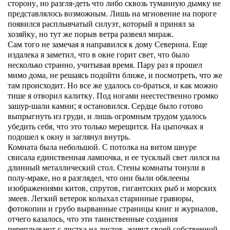
сторону, но разгля-деть что либо сквозь туманную дымку не
представлялось возможным. Лишь на мгновение на пороге
появился расплывчатый силуэт, который я принял за
хозяйку, но тут же порыв ветра развеял мираж.
Сам того не замечая я направился к дому Северина. Еще
издалека я заметил, что в окне горит свет, что было
несколько странно, учитывая время. Пару раз я прошел
мимо дома, не решаясь подойти ближе, и посмотреть, что же
там происходит. Но все же удалось со-браться, и как можно
тише я отворил калитку. Под ногами неестественно громко
зашур-шали камни; я остановился. Сердце было готово
выпрыгнуть из груди, и лишь огромным трудом удалось
убедить себя, что это только мерещится. На цыпочках я
подошел к окну и заглянул внутрь.
Комната была небольшой. С потолка на витом шнуре
свисала единственная лампочка, и ее тусклый свет лился на
длинный металлический стол. Стены комнаты тонули в
полу-мраке, но я разглядел, что они были обклеены
изображениями китов, спрутов, гигантских рыб и морских
змеев. Легкий ветерок колыхал старинные гравюры,
фотокопии и грубо вырванные страницы книг и журналов,
отчего казалось, что эти таинственные создания
переплывают с листка на листок, живут своей собственной