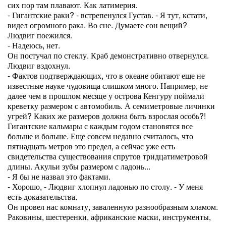
сих пор там плавают. Как латимерия.
- Гигантские раки? - встрепенулся Густав. - Я тут, кстати,
видел огромного рака. Во сне. Думаете сон вещий?
Людвиг поежился.
- Надеюсь, нет.
Он постучал по стеклу. Краб демонстративно отвернулся.
Людвиг вздохнул.
- Фактов подтверждающих, что в океане обитают еще не
известные науке чудовища слишком много. Например, не
далее чем в прошлом месяце у острова Кенгуру поймали
креветку размером с автомобиль. А семиметровые личинки
угрей? Каких же размеров должна быть взрослая особь?!
Гигантские кальмары с каждым годом становятся все
больше и больше. Еще совсем недавно считалось, что
пятнадцать метров это предел, а сейчас уже есть
свидетельства существования спрутов тридцатиметровой
длины. Акульи зубы размером с ладонь...
- Я бы не назвал это фактами.
- Хорошо, - Людвиг хлопнул ладонью по столу. - У меня
есть доказательства.
Он провел нас комнату, заваленную разнообразным хламом.
Раковины, шестеренки, африканские маски, инструменты,