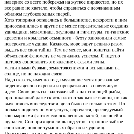
наверное со всего побережья на жуткое пиршество, но их
все равно не хватало, чтобы справиться с неожиданным
обилием глубоководных тварей.
Хотя топорики оставались в большинстве, вскорости к ним
присоединились и другие не менее поразительные создания:
удильщики, мелампиды, хаулиоды и гигантуры, ги-гантские
креветки и крылатые осьминоги - бухту заполонили самые
невероятные чудища. Казалось, море вдруг решило разом
выдать все свои тайны. Тем не менее, мои попытки найти
объяснение феномену не увенчались успехом. Я тщетно
пытался сопоставить это явление с фазами луны,
магнитными бурями, землетрясениями и вспышками на
солнце, но не находил связи.
Надо сказать, именно тогда мучавшие меня призрачные
видения девона окрепли и превратились в навязчивую
идею. Свою роль сыграл тяжелый запах гниющей рыбы,
про-никавший даже сквозь плотно закрытые ставни, но как
выяснилось впоследствии, дело было не только в этом. По
ночам я подолгу не мог уснуть, ворочался, преследуемый
кош-марными фантомами оскаленных пастей, клешней и
щупалец. Сон приходил лишь под утро - странное зыбкое
состояние, полное туманных образов и чудовищ.
Просыпаясь, я никак не мог избавиться от ощущения, что