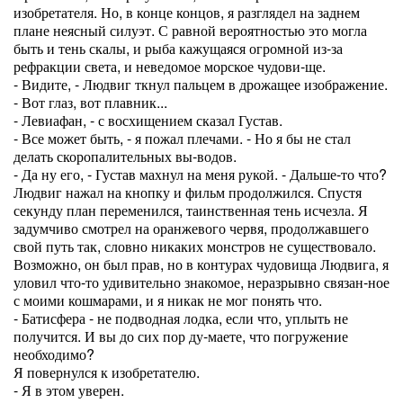
изобретателя. Но, в конце концов, я разглядел на заднем
плане неясный силуэт. С равной вероятностью это могла
быть и тень скалы, и рыба кажущаяся огромной из-за
рефракции света, и неведомое морское чудови-ще.
- Видите, - Людвиг ткнул пальцем в дрожащее изображение.
- Вот глаз, вот плавник...
- Левиафан, - с восхищением сказал Густав.
- Все может быть, - я пожал плечами. - Но я бы не стал
делать скоропалительных вы-водов.
- Да ну его, - Густав махнул на меня рукой. - Дальше-то что?
Людвиг нажал на кнопку и фильм продолжился. Спустя
секунду план переменился, таинственная тень исчезла. Я
задумчиво смотрел на оранжевого червя, продолжавшего
свой путь так, словно никаких монстров не существовало.
Возможно, он был прав, но в контурах чудовища Людвига, я
уловил что-то удивительно знакомое, неразрывно связан-ное
с моими кошмарами, и я никак не мог понять что.
- Батисфера - не подводная лодка, если что, уплыть не
получится. И вы до сих пор ду-маете, что погружение
необходимо?
Я повернулся к изобретателю.
- Я в этом уверен.