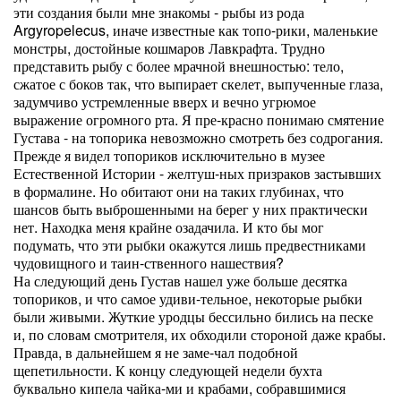
эти создания были мне знакомы - рыбы из рода
Argyropelecus, иначе известные как топо-рики, маленькие
монстры, достойные кошмаров Лавкрафта. Трудно
представить рыбу с более мрачной внешностью: тело,
сжатое с боков так, что выпирает скелет, выпученные глаза,
задумчиво устремленные вверх и вечно угрюмое
выражение огромного рта. Я пре-красно понимаю смятение
Густава - на топорика невозможно смотреть без содрогания.
Прежде я видел топориков исключительно в музее
Естественной Истории - желтуш-ных призраков застывших
в формалине. Но обитают они на таких глубинах, что
шансов быть выброшенными на берег у них практически
нет. Находка меня крайне озадачила. И кто бы мог
подумать, что эти рыбки окажутся лишь предвестниками
чудовищного и таин-ственного нашествия?
На следующий день Густав нашел уже больше десятка
топориков, и что самое удиви-тельное, некоторые рыбки
были живыми. Жуткие уродцы бессильно бились на песке
и, по словам смотрителя, их обходили стороной даже крабы.
Правда, в дальнейшем я не заме-чал подобной
щепетильности. К концу следующей недели бухта
буквально кипела чайка-ми и крабами, собравшимися