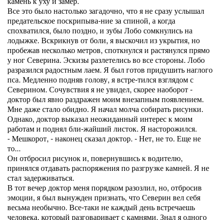
камень к уху и замер.
Все это было настолько загадочно, что я не сразу услышал
предательское поскрипыва-ние за спиной, а когда
спохватился, было поздно, и зубы Лобо сомкнулись на
лодыжке. Вскрикнув от боли, я выскочил из укрытия, но
пробежав несколько метров, споткнулся и растянулся прямо
у ног Северина. Эскизы разлетелись во все стороны. Лобо
разразился радостным лаем. Я был готов придушить наглого
пса. Медленно подняв голову, я встре-тился взглядом с
Северином. Сочувствия я не увидел, скорее наоборот -
доктор был явно раздражен моим внезапным появлением.
Мне даже стало обидно. Я начал молча собирать рисунки.
Однако, доктор выказал неожиданный интерес к моим
работам и поднял бли-жайший листок. Я насторожился.
- Мешкорот, - наконец сказал доктор. - Нет, не то. Еще не
то...
Он отбросил рисунок и, повернувшись к водителю,
принялся отдавать распоряжения по разгрузке камней. Я не
стал задерживаться.
В тот вечер доктор меня порядком разозлил, но, отбросив
эмоции, я был вынужден признать, что Северин вел себя
весьма необычно. Все-таки не каждый день встречаешь
человека, который разговаривает с камнями. Знал я одного