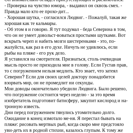
- Проверка на чувство юмора, - выдавил он сквозь смех. -
Правда мало кто ее прохо-дит...
- Хорошая шутка, - согласился Людвиг. - Пожалуй, такая же
хорошая как те кальмары.
- Об этом я и говорю. Я тут подумал - беда Северина в том,
что он не умеет довольст-воваться простыми шутками. Вот
вскрыть череп и набить мозги шестеренками - это, по-
жалуйста, как раз в его духе. Ничуть не удивлюсь, если
рыбы на пляже - его рук дело.
Я уставился на смотрителя. Признаться, столь очевидная
мысль просто не приходила мне в голову. Если Густав прав,
то с погружением нельзя медлить. Кто знает, что затеял
Северин? Если для своих целей доктору понадобится
взорвать мир, он не промедлит ни секунды.
Мои доводы окончательно убедили Людвига. Было решено,
что погружение состоится через неделю - за это время
изобретатель подготовит батисферу, закупит кислород и на-
тронную известь.
Дни перед погружением тянулись утомительно долго.
Ожидание в конец измотало ме-ня. Я перестал бывать на
пляже: рисовать мертвых рыб, когда скоро мне предстояло
уви-деть их в родной стихии, казалось глупым. К тому же