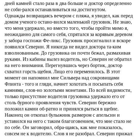
дней камней стало раза в два больше и доктор определенно
не соби-рался останавливаться на достигнутом.
Однажды возвращаясь вечером с пляжа, я увидел, как перед
домом ученого остано-вился маленький грузовик. Не знаю,
что меня удержало, но вместо того, чтобы пройти мимо я,
неожиданно для самого себя, спрятался за корявым деревом
у забора госпожи Фе-ликс. Грузовик просигналил и вскоре
появился Северин. Я никогда не видел доктора та-ким
взволнованным. До грузовика он почти бежал, размахивая
руками. Из кабины вылез водитель, но Северин не обратил
на него внимания. Перегнувшись через бортик, доктор
схватил горсть щебня. Лицо его переменилось. В этот
момент он напомнил мне Сильвера над сокровищами
Флинта - того и гляди, начнет хохотать и посыпать себя
камнями, слов-но золотыми монетами. По всей видимости,
только присутствие водителя грузовика удержало его от
столь бурного проявления чувств. Северин бережно
положил камни об-ратно и принялся рыться в щебне.
Наконец он откопал булыжник размером с апельсин и
уставился на него с таким благоговением, что мне стало не
по себе. Он заговорил, обра-щаясь, как мне показалось,
совсем не к водителю. Слов я не разобрал. Северин прижал