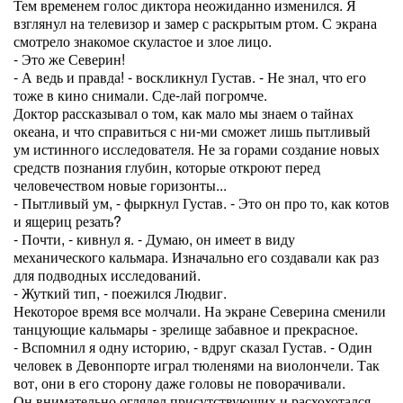
Тем временем голос диктора неожиданно изменился. Я
взглянул на телевизор и замер с раскрытым ртом. С экрана
смотрело знакомое скуластое и злое лицо.
- Это же Северин!
- А ведь и правда! - воскликнул Густав. - Не знал, что его
тоже в кино снимали. Сде-лай погромче.
Доктор рассказывал о том, как мало мы знаем о тайнах
океана, и что справиться с ни-ми сможет лишь пытливый
ум истинного исследователя. Не за горами создание новых
средств познания глубин, которые откроют перед
человечеством новые горизонты...
- Пытливый ум, - фыркнул Густав. - Это он про то, как котов
и ящериц резать?
- Почти, - кивнул я. - Думаю, он имеет в виду
механического кальмара. Изначально его создавали как раз
для подводных исследований.
- Жуткий тип, - поежился Людвиг.
Некоторое время все молчали. На экране Северина сменили
танцующие кальмары - зрелище забавное и прекрасное.
- Вспомнил я одну историю, - вдруг сказал Густав. - Один
человек в Девонпорте играл тюленями на виолончели. Так
вот, они в его сторону даже головы не поворачивали.
Он внимательно оглядел присутствующих и расхохотался.