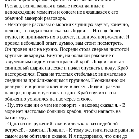
Густава, всплывавшая в самые неожиданные и
неподходящие моменты и совсем не вязавшаяся с его
обычной манерой разговора.
- Некоторые рассказы о морских чудищах звучат, конечно,
нелепо, - назидательно ска-зал Людвиг. - Но еще более
глупо, не принимать их в расчет, планируя погружение. Я
провел небольшой опыт, думаю, вам стоит посмотреть.
Он провел нас на кухню. Посреди стола сверкал чистотой
круглый аквариум. Внутри, на большой раковине с
задумчивым видом сидел красный краб. Людвиг достал
свинцовый шарик на леске и начал опускать в воду. Краб
насторожился. Глаза на толстых стебельках внимательно
следили за приближающимся грузилом. Неожиданно он
рванулся и вцепился клешней в леску. Людвиг разжал
пальцы, шарик опустился на дно. Краб изучил его и
обиженно уставился на нас через стекло.
- Ну, это еще ни о чем не говорит, - наконец сказал я. - В
море нет настолько больших крабов, чтобы напасть на
батисферу.
- Одно из погружений закончилось как раз подобной
встречей, - заметил Людвиг. - К тому же, гигантские раки на
самом деле обитали в океане. И я подозреваю, что они до