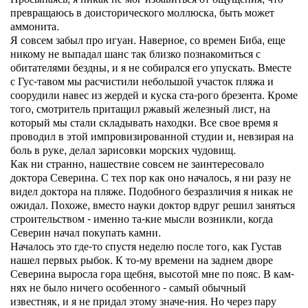
превращаюсь в доисторического моллюска, быть может
аммонита.
Я совсем забыл про игуан. Наверное, со времен Биба, еще
никому не выпадал шанс так близко познакомиться с
обитателями бездны, и я не собирался его упускать. Вместе
с Гус-тавом мы расчистили небольшой участок пляжа и
соорудили навес из жердей и куска ста-рого брезента. Кроме
того, смотритель притащил ржавый железный лист, на
который мы стали складывать находки. Все свое время я
проводил в этой импровизированной студии и, невзирая на
боль в руке, делал зарисовки морских чудовищ.
Как ни странно, нашествие совсем не заинтересовало
доктора Северина. С тех пор как оно началось, я ни разу не
видел доктора на пляже. Подобного безразличия я никак не
ожидал. Похоже, вместо науки доктор вдруг решил заняться
строительством - именно та-кие мысли возникли, когда
Северин начал покупать камни.
Началось это где-то спустя неделю после того, как Густав
нашел первых рыбок. К то-му времени на заднем дворе
Северина выросла гора щебня, высотой мне по пояс. В кам-
нях не было ничего особенного - самый обычный
известняк, и я не придал этому значе-ния. Но через пару