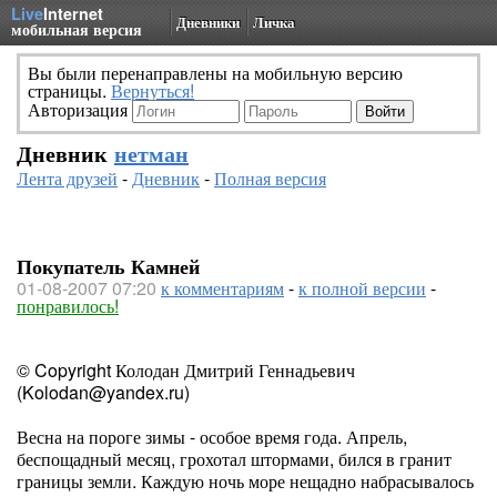
Live
Internet
Дневники
Личка
мобильная версия
Вы были перенаправлены на мобильную версию
страницы.
Вернуться!
Авторизация
Дневник
нетман
Лента друзей
-
Дневник
-
Полная версия
Покупатель Камней
01-08-2007 07:20
к комментариям
-
к полной версии
-
понравилось!
© Copyright Колодан Дмитрий Геннадьевич
(Kolodan@yandex.ru)
Весна на пороге зимы - особое время года. Апрель,
беспощадный месяц, грохотал штормами, бился в гранит
границы земли. Каждую ночь море нещадно набрасывалось