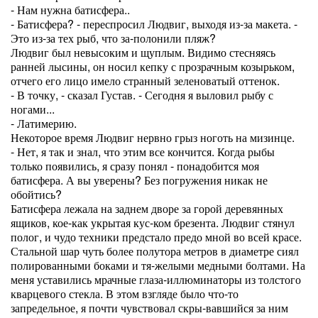
- Нам нужна батисфера..
- Батисфера? - переспросил Людвиг, выходя из-за макета. -
Это из-за тех рыб, что за-полонили пляж?
Людвиг был невысоким и щуплым. Видимо стесняясь
ранней лысины, он носил кепку с прозрачным козырьком,
отчего его лицо имело странный зеленоватый оттенок.
- В точку, - сказал Густав. - Сегодня я выловил рыбу с
ногами...
- Латимерию.
Некоторое время Людвиг нервно грыз ноготь на мизинце.
- Нет, я так и знал, что этим все кончится. Когда рыбы
только появились, я сразу понял - понадобится моя
батисфера. А вы уверены? Без погружения никак не
обойтись?
Батисфера лежала на заднем дворе за горой деревянных
ящиков, кое-как укрытая кус-ком брезента. Людвиг стянул
полог, и чудо техники предстало предо мной во всей красе.
Стальной шар чуть более полутора метров в диаметре сиял
полированными боками и тя-желыми медными болтами. На
меня уставились мрачные глаза-иллюминаторы из толстого
кварцевого стекла. В этом взгляде было что-то
запредельное, я почти чувствовал скры-вавшийся за ним