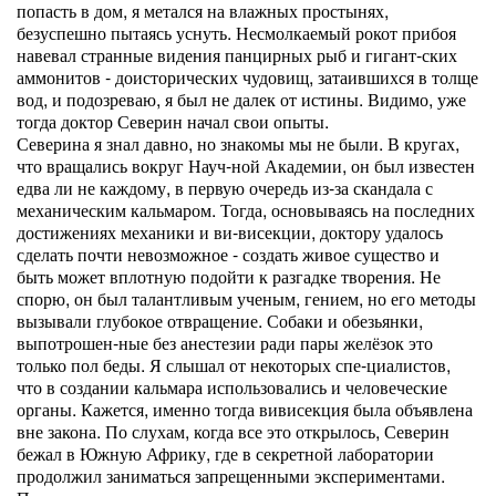
попасть в дом, я метался на влажных простынях,
безуспешно пытаясь уснуть. Несмолкаемый рокот прибоя
навевал странные видения панцирных рыб и гигант-ских
аммонитов - доисторических чудовищ, затаившихся в толще
вод, и подозреваю, я был не далек от истины. Видимо, уже
тогда доктор Северин начал свои опыты.
Северина я знал давно, но знакомы мы не были. В кругах,
что вращались вокруг Науч-ной Академии, он был известен
едва ли не каждому, в первую очередь из-за скандала с
механическим кальмаром. Тогда, основываясь на последних
достижениях механики и ви-висекции, доктору удалось
сделать почти невозможное - создать живое существо и
быть может вплотную подойти к разгадке творения. Не
спорю, он был талантливым ученым, гением, но его методы
вызывали глубокое отвращение. Собаки и обезьянки,
выпотрошен-ные без анестезии ради пары желёзок это
только пол беды. Я слышал от некоторых спе-циалистов,
что в создании кальмара использовались и человеческие
органы. Кажется, именно тогда вивисекция была объявлена
вне закона. По слухам, когда все это открылось, Северин
бежал в Южную Африку, где в секретной лаборатории
продолжил заниматься запрещенными экспериментами.