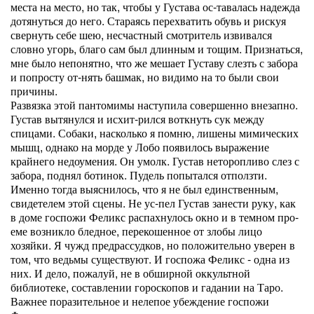
места на место, но так, чтобы у Густава ос-тавалась надежда
дотянуться до него. Стараясь перехватить обувь и рискуя
свернуть себе шею, несчастный смотритель извивался
словно угорь, благо сам был длинным и тощим. Признаться,
мне было непонятно, что же мешает Густаву слезть с забора
и попросту от-нять башмак, но видимо на то были свои
причины.
Развязка этой пантомимы наступила совершенно внезапно.
Густав вытянулся и исхит-рился воткнуть сук между
спицами. Собаки, насколько я помню, лишены мимических
мышц, однако на морде у Лобо появилось выражение
крайнего недоумения. Он умолк. Густав неторопливо слез с
забора, поднял ботинок. Пудель попытался отползти.
Именно тогда выяснилось, что я не был единственным,
свидетелем этой сцены. Не ус-пел Густав занести руку, как
в доме госпожи Феликс распахнулось окно и в темном про-
еме возникло бледное, перекошенное от злобы лицо
хозяйки. Я чужд предрассудков, но положительно уверен в
том, что ведьмы существуют. И госпожа Феликс - одна из
них. И дело, пожалуй, не в обширной оккультной
библиотеке, составлении гороскопов и гадании на Таро.
Важнее поразительное и нелепое убеждение госпожи