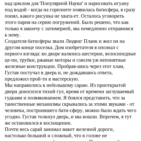
над циклом для 'Популярной Науки' и нарисовать игуану
под водой - когда на горизонте появилась батисфера, я сразу
понял, какого рисунка не хвата-ет. Осталось уговорить
этого парня на серию погружений. Было решено, что как
только я закончу с латимерией, мы немедленно отправимся
к нему.
Создателя батисферы звали Людвиг Планк и жил он на
другом конце поселка. Дом изобретателя я опознал с
первого взгляда: во дворе валялись шестерни, велосипедные
це-пи, трубки, ржавые моторы и совсем уж непонятные
железные конструкции. Пробрав-шись через этот хлам,
Густав постучал в дверь и, не дождавшись ответа,
предложил прой-ти в мастерскую.
Мы направились к небольшому сараю. Из приоткрытой
двери доносился тихий гул, время от времени заглушаемый
гудками и позвякиванием. Я боялся представить, что за
таинственные механизмы скрывались за этими звуками - от
человека, построившего бати-сферу, можно было ждать чего
угодно. Густав толкнул дверь, и мы вошли. Впрочем, я тут
же остановился в восхищении.
Почти весь сарай занимал макет железной дороги,
настолько большой и сложный, что в голове не