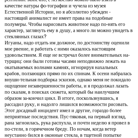
качестве натуры фо-тографии и чучела из музея
Естественной Истории, но я абсолютно убежден -
настоящий анималист не имеет права на подобные
полумеры. Чтобы нарисовать животное надо по-нять его
характер, заглянуть ему в душу, а много ли можно увидеть в
стеклянных глазах?
Игуаны, надо отдать им должное, по достоинству оценили
мое рвение, и работать с ними оказалось настоящим
удовольствием. Я еще не встречал более внимательных на-
турщиц: они были готовы часами неподвижно лежать на
окатываемых волнами камнях, игнорируя нахальных
крабов, ползающих прямо по их спинам. К осени набралась
внуши-тельная подборка эскизов, однако меня не покидало
ощущение незавершенности работы, и я продолжал лазать
по скалам, в поисках сюжета, который бы наилучшим
образом за-кончил цикл. В итоге, поскользнувшись, я
рассадил руку, и надолго лишился возможности рисовать.
Этот досадный инцидент имел и другие, гораздо более
неприятные последствия. Пус-тяковая, на первый взгляд,
рана загноилась, рука распухла, и почти неделю я провел в
по-стели, в горячечном бреду. По ночам, когда ветер
неустанно бился в оконные стекла, в тщетной попытке