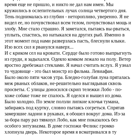
время еще не пришло, и никто не дал нам имен. Мы
кружились в ослепительных лучах солнца четвертого дня.
Тень поднималась из глубин - неторопливо, уверенно. Я не
видел ее, но почувствовал всем телом, почувствовал мощь и
злобу. Мне стало страшно. Я заметался, пытаясь вы-рваться,
уплыть, спастись, но натыкался на других рыб. Именно в
этот момент под нами разверзлась пасть, блеснули клыки.
Изо всех сил я рванулся наверх...
И с криком сел на кровати. Сердце было готово выпрыгнуть
из груди, я задыхался. Одеяло комком лежало на полу. Ветер
яростно дребезжал стеклами. Я начал считать вслух. Я узнал
то чудовище - это был монстр из фильма. Левиафан.
Было около пяти часов утра. Бледно-голубая луна пряталась
меж рваных облаков, не-решительно выглядывая сквозь
просветы. С улицы доносился скрип тележки Лобо - по-
хоже собаке тоже не спалось. Я оделся и вышел из дома.
Было холодно. По земле ползли липкие клочья тумана,
забираясь под куртку, словно пытаясь согреться. Спрятав
замерзшие ладони в рукавах, я обошел вокруг дома. Из-за
за-бора пару раз тявкнул Лобо, как мне показалось без
особого энтузиазма. В доме госпожи Феликс громко
хлопнула дверь. Некоторое время я всматривался в ту