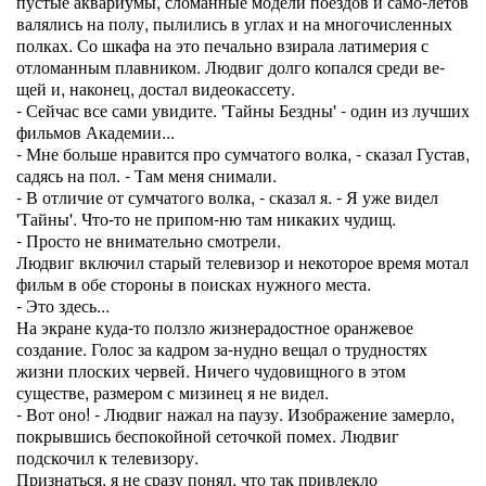
пустые аквариумы, сломанные модели поездов и само-летов
валялись на полу, пылились в углах и на многочисленных
полках. Со шкафа на это печально взирала латимерия с
отломанным плавником. Людвиг долго копался среди ве-
щей и, наконец, достал видеокассету.
- Сейчас все сами увидите. 'Тайны Бездны' - один из лучших
фильмов Академии...
- Мне больше нравится про сумчатого волка, - сказал Густав,
садясь на пол. - Там меня снимали.
- В отличие от сумчатого волка, - сказал я. - Я уже видел
'Тайны'. Что-то не припом-ню там никаких чудищ.
- Просто не внимательно смотрели.
Людвиг включил старый телевизор и некоторое время мотал
фильм в обе стороны в поисках нужного места.
- Это здесь...
На экране куда-то ползло жизнерадостное оранжевое
создание. Голос за кадром за-нудно вещал о трудностях
жизни плоских червей. Ничего чудовищного в этом
существе, размером с мизинец я не видел.
- Вот оно! - Людвиг нажал на паузу. Изображение замерло,
покрывшись беспокойной сеточкой помех. Людвиг
подскочил к телевизору.
Признаться, я не сразу понял, что так привлекло