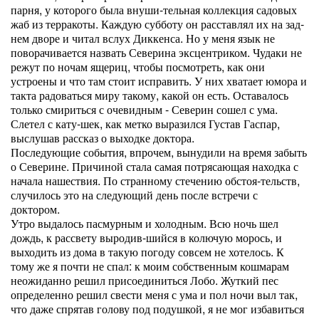
парня, у которого была внуши-тельная коллекция садовых
жаб из терракоты. Каждую субботу он расставлял их на зад-
нем дворе и читал вслух Диккенса. Но у меня язык не
поворачивается назвать Северина эксцентриком. Чудаки не
режут по ночам ящериц, чтобы посмотреть, как они
устроены и что там стоит исправить. У них хватает юмора и
такта радоваться миру такому, какой он есть. Оставалось
только смириться с очевидным - Северин сошел с ума.
Слетел с кату-шек, как метко выразился Густав Гаспар,
выслушав рассказ о выходке доктора.
Последующие события, впрочем, вынудили на время забыть
о Северине. Причиной стала самая потрясающая находка с
начала нашествия. По странному стечению обстоя-тельств,
случилось это на следующий день после встречи с
доктором.
Утро выдалось пасмурным и холодным. Всю ночь шел
дождь, к рассвету выродив-шийся в колючую морось, и
выходить из дома в такую погоду совсем не хотелось. К
тому же я почти не спал: к моим собственным кошмарам
неожиданно решил присоединиться Лобо. Жуткий пес
определенно решил свести меня с ума и пол ночи выл так,
что даже спрятав голову под подушкой, я не мог избавиться