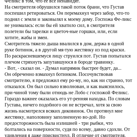
Феликс в том, что ее все ненавидят.
На смотрителя обрушился такой поток брани, что Густав
поспешил ретироваться. Он перемахнул через забор, что-то
поднял с земли и заковылял к моему дому. Госпожа Фе-ликс
не унималась: если бы ей хватило сил, в смотрителя
полетели бы тарелки и цветоч-ные горшки, или, если
хотите, жабы и змеи.
Смотритель тяжело дыша ввалился в дом, держа в одной
руке ботинок, а в другой мя-тую жестянку из под краски.
По раскрасневшемуся лицу струился пот. Густав попытался
плечом стряхнуть запутавшуюся в бороде травинку.
- Вот, - сказал он. - Думал напрямик быстрее будет, да...
Он обреченно взмахнул ботинком. Посочувствовав
смотрителю, я предложил ему ро-му, но, как ни странно, тот
отказался. Он был сильно взволнован, и как выяснилось,
при-чиной тому были отнюдь не Лобо с госпожой Феликс.
Гораздо важнее оказалась его ут-ренняя находка. По словам
Густава, ничего подобного он не встречал, хотя за свою
жизнь насмотрелся всяких диковинок. Он протянул мне
жестянку, наполовину заполненную во-дой. Но
предосторожность была излишней - три рыбки, что
болтались на поверхности, судя по всему, давно сдохли. От
удивления я даже присвистнул. В отличие от смотрителя,