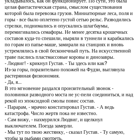
укладывалось, как он функционирует. По сути, это была
целая фантастическая страна, смыслом существования
которой была перевозка грузов. Миниатюрные леса, поля и
горы - все было оплетено густой сетью рельс. Разводились
стрелки, поднимались и опускались шлагбаумы,
перемигивались семафоры. Не менее десятка крошечных
составов куда-то спешили, ныряли в туннели и карабкались
по горам из папье-маше, замирали на станциях и вновь
устремлялись в свой бесконечный путь. На искусственной
траве паслись пластмассовые коровы и динозавры.
- Людвиг! - крикнул Густав. - Ты здесь или как?
Из-за горы, поразительно похожей на Фудзи, выглянула
растерянная физиономия.
- Да, я...
В это мгновение раздался пронзительный звонок -
половинки разводного моста не ус-пели соединиться, и над
рекой из эпоксидной смолы повис состав.
- Парарам, - мрачно констатировал Густав. - А ведь
катастрофа. Число жертв пока не известно.
- Сам вижу, - нахмурился Людвиг, и щелкнул
выключателем. Поезда замерли.
- Мы тут по твою жестянку, - сказал Густав. - Ту самую,
чтобы за рыбами смотреть.