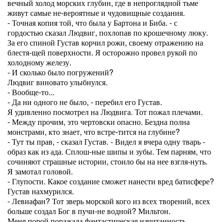
вечный холод морских глубин, где в непроглядной тьме
живут самые не-вероятные и чудовищные создания.
- Точная копия той, что была у Бартона и Биба. - с
гордостью сказал Людвиг, похлопав по крошечному люку.
За его спиной Густав корчил рожи, своему отражению на
блестя-щей поверхности. Я осторожно провел рукой по
холодному железу.
- И сколько было погружений?
Людвиг виновато улыбнулся.
- Вообще-то...
- Да ни одного не было, - перебил его Густав.
Я удивленно посмотрел на Людвига. Тот пожал плечами.
- Между прочим, это чертовски опасно. Бездна полна
монстрами, кто знает, что встре-тится на глубине?
- Тут ты прав, - сказал Густав. - Видел я вчера одну тварь -
образ как из ада. Сплош-ные шипы и зубы. Тем парням, что
сочиняют страшные истории, стоило бы на нее взгля-нуть.
Я замотал головой.
- Глупости. Какое создание сможет нанести вред батисфере?
Густав нахмурился.
- Левиафан? Тот зверь морской кого из всех творений, всех
больше создал Бог в пучи-не водной? Мильтон.
Меня порой поражала фантастическая начитанность