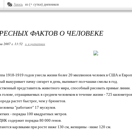
Авось
из (+ сутки) дневников
ЕРЕСНЫХ ФАКТОВ О ЧЕЛОВЕКЕ
та 2007 г. 13:52
+ в цитатник
ппа 1918-1919 годов унесла жизни более 20 миллионов человек в США и Европ
рый выкуривает пачку сигарет в день, выпивает пол-чашки смолы в год.
инственный представитель животного мира, способный рисовать прямые линии.
на голове, отращиваемых в среднем человеком в течение жизни - 725 километров
борода растет быстрее, чем у брюнетов.
человека "работают" 17 мускулов.
легких - порядка 100 квадратных метров.
 ДHК содержит порядка 80 000 генов.
аются карликами при росте ниже 130 см, женщины - ниже 120 см.