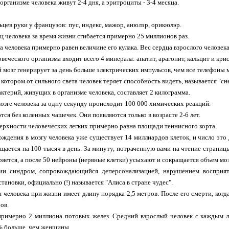
организме человека живут 2-4 дня, а эритроциты - 3-4 месяца.
ьцев руки у французов: пус, индекс, мажор, анюлэр, орикюлэр.
ц человека за время жизни сгибается примерно 25 миллионов раз.
а человека примерно равен величине его кулака. Вес сердца взрослого человека
овеческого организма входит всего 4 минерала: апатит, арагонит, кальцит и кри
й мозг генерирует за день больше электрических импульсов, чем все телефоны 
 котором от сильного света человек теряет способность видеть, называется "сн
актерий, живущих в организме человека, составляет 2 килограмма.
мозге человека за одну секунду происходит 100 000 химических реакций.
тся без коленных чашечек. Они появляются только в возрасте 2-6 лет.
ерхности человеческих легких примерно равна площади теннисного корта.
ождения в мозгу человека уже существует 14 миллиардов клеток, и число это 
ащается на 100 тысяч в день. За минуту, потраченную вами на чтение страницы
оряется, а после 50 нейроны (нервные клетки) усыхают и сокращается объем моз
ии синдром, сопровождающийся деперсонализацией, нарушением восприяти
ановки, официально (!) называется "Алиса в стране чудес".
а человека при жизни имеет длину порядка 2,5 метров. После его смерти, когд
ов.
 примерно 2 миллиона потовых желез. Средний взрослый человек с каждым 
% больше, чем женщины.