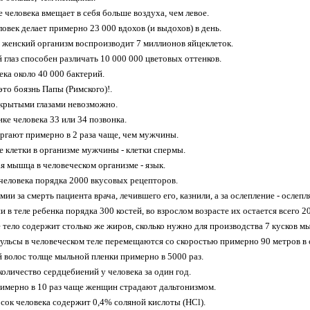
е человека вмещает в себя больше воздуха, чем левое.
овек делает примерно 23 000 вдохов (и выдохов) в день.
ь женский организм воспроизводит 7 миллионов яйцеклеток.
 глаз способен различать 10 000 000 цветовых оттенков.
ека около 40 000 бактерий.
это боязнь Папы (Римского)!.
ткрытыми глазами невозможно.
ке человека 33 или 34 позвонка.
гают примерно в 2 раза чаще, чем мужчины.
е клетки в организме мужчины - клетки спермы.
ая мышца в человеческом организме - язык.
 человека порядка 2000 вкусовых рецепторов.
ии за смерть пациента врача, лечившего его, казнили, а за ослепление - ослепл
 в теле ребенка порядка 300 костей, во взрослом возрасте их остается всего 2
е тело содержит столько же жиров, сколько нужно для производства 7 кусков мы
ульсы в человеческом теле перемещаются со скоростью примерно 90 метров в 
й волос толще мыльной пленки примерно в 5000 раз.
 количество сердцебиений у человека за один год.
имерно в 10 раз чаще женщин страдают дальтонизмом.
сок человека содержит 0,4% соляной кислоты (HCl).