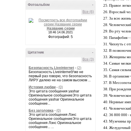
Фотоальбом
-
25. Правое легко
Все (6)
26. Взрослый чел
27. За всю жизн
28. Человеческий
Название серии
29. Во рту челов
18:46 14.06.2021
Фотографий: 5
30. Папафобия - 
31. Чихнуть с о
32. В позвоночни
Цитатник
-
33. Женщины мор
Все (3)
34. Самые мелки
Безопасность Liveinternet
-
(2)
35. Самая сильн
Безопасность LiveinternetУже не
первый раз говорю, что безопасность
36. В организме
ЛИРУ далеко не на самом высоком ...
37. В Мессопотам
История любви
-
(0)
38. При рождении
Это цитата сообщения yashar
Оригинальное сообщениеЭто цитата
39. Человеческо
сообщения yashar Оригинальное
40. Hервные имп
сообщение...
41. Человечески
Без заголовка
-
(0)
Это цитата сообщения Лэнс
42. 36 800 000 -
Оригинальное сообщениеЭто цитата
43. Мужчины пр
сообщения Лэнс Оригинальное
сообщение... ...
44. Желудочный 