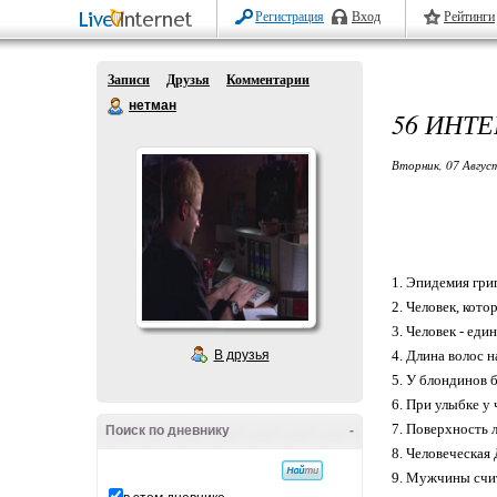
Регистрация
Вход
Рейтинги
Записи
Друзья
Комментарии
нетман
56 ИНТ
Вторник, 07 Авгус
1. Эпидемия гри
2. Человек, кото
3. Человек - ед
В друзья
4. Длина волос 
5. У блондинов 
6. При улыбке у 
7. Поверхность 
Поиск по дневнику
-
8. Человеческая
9. Мужчины счит