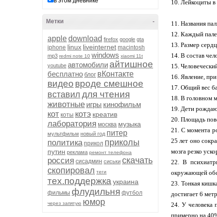
в этом дневнике
10. Лейкоциты в 
Метки
-
11. Hазвания пал
12. Каждый пале
apple
download
firefox
google
gta
13. Размер сердц
linux
liveinternet
iphone
macintosh
windows
14. В состав чел
mp3
redmi note 10
xiaomi 11t
айтишное
автомобили
youtube
15. Человечески
бесплатно
вКонтакте
блог
16. Явление, при
видео
вроде смешное
17. Общий вес б
для чтения
вставил
18. В головном 
животные
игры
кинофильм
19. Дети рождаю
кот
котэ
креатив
коты
20. Площадь пов
лаборатория
музыка
москва
21. С момента р
питер
мультфильм
новый год
25 лет оно сокр
приколы
политика
прикол
путин
мозга резко уск
реклама
ремонт телефона
скачать
россия
сисадмин
сиськи
22. В психиатр
скопировал
теги
окружающей обст
тех.поддержка
украина
23. Тонкая кишк
флудильня
фильмы
футбол
достигает 6 метр
юмор
через запятую
24. У человека
примерно на 40