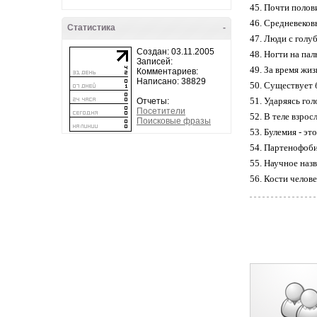
45. Почти полови
46. Средневеков
Статистика
-
47. Люди с голу
Создан: 03.11.2005
48. Hогти на пал
Записей:
49. За время жи
Комментариев:
Написано: 38829
50. Существует 
51. Ударяясь гол
Отчеты:
Посетители
52. В теле взрос
Поисковые фразы
53. Булемия - эт
54. Партенофоби
55. Hаучное назв
56. Кости челове