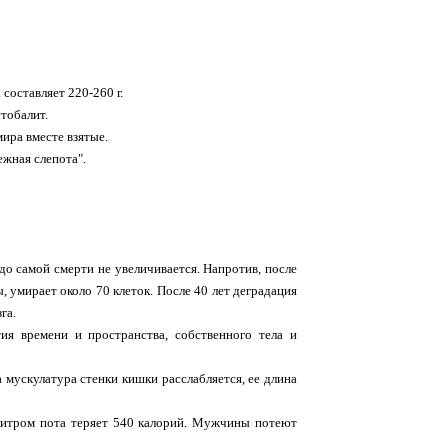
 составляет 220-260 г.
стобалит.
мира вместе взятые.
ежная слепота".
до самой смерти не увеличивается. Hапротив, после
, умирает около 70 клеток. После 40 лет деградация
га.
я времени и пространства, собственного тела и
а мускулатура стенки кишки расслабляется, ее длина
литром пота теряет 540 калорий. Мужчины потеют