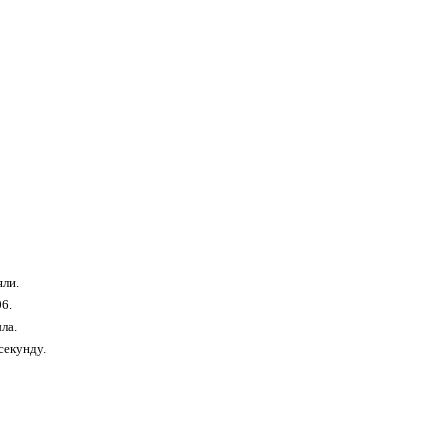
яли.
06.
ла.
секунду.