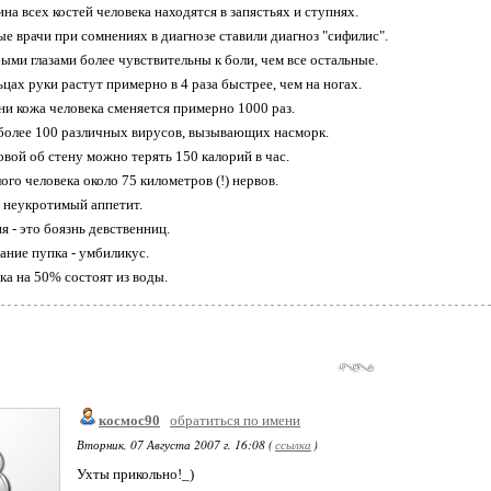
на всех костей человека находятся в запястьях и ступнях.
ые врачи при сомнениях в диагнозе ставили диагноз "сифилис".
быми глазами более чувствительны к боли, чем все остальные.
ьцах руки растут примерно в 4 раза быстрее, чем на ногах.
зни кожа человека сменяется примерно 1000 раз.
более 100 различных вирусов, вызывающих насморк.
овой об стену можно терять 150 калорий в час.
лого человека около 75 километров (!) нервов.
о неукротимый аппетит.
я - это боязнь девственниц.
ание пупка - умбиликус.
ка на 50% состоят из воды.
космос90
обратиться по имени
Вторник, 07 Августа 2007 г. 16:08 (
ссылка
)
Ухты прикольно!_)