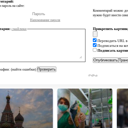
ентарий:
 пароль на сайте:
Комментарий можно доб
нужно будет ввести сим
Напоминание пароля
тария:
смайлики
Прикрепить картинк
Переводить URL в
Подписаться на к
Подписать карти
рафии: (найти ошибки)