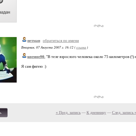
нетман
обратиться по имени
Вторник, 07 Августа 2007 г. 16:12 (
ссылка
)
космос90
, "В теле взрослого человека около 75 километров (!)
Я сам фигею :)
« Пред. запись
—
К дневнику
—
След. запись 
ь