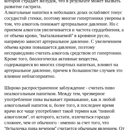
которой страдает желудок, что в результате может вызвать
развитие гастрита.
Алкогольные напитки в небольших дозах ослабляют тонус
сосудистой стенки, поэтому многие гипертоники уверены в
том, что алкоголь понижает артериальное давление. Но с
приемом алкоголя увеличивается и частота сердцебиения, а
от объема крови, “выталкиваемой” в кровяное русло,
напрямую зависит артериальное давление. С увеличением
объема крови повышается давление, поэтому
несправедливо считать алкоголь средством от гипертонии.
Кроме того, биологически активные вещества,
содержащиеся во многих спиртных напитках, влияют на
артериальное давление, причем в большинстве случаев это
влияние неблагоприятно.
Широко распространенное заблуждение - считать пиво
неалкогольным напитком. Между тем, чрезмерное
употребление пива вызывает привыкание, как и любой
алкогольный напиток и, более того, в последнее время
врачи все чаще употребляют такой термин как “пивной
алкоголизм”, от которого, кстати, излечиться гораздо
сложнее, чем от обычного - именно за счет того, что
“бутылочка пива вечером” считается обычным явлением. От