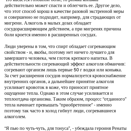
действительно может спасти и облегчить ее. Другое дело,
что этот способ хорош в качестве разовой экстренной меры
и совершенно не подходит, например, для страдающих от
мигрени. Алкоголь в малых дозах обладает
сосудорасширяющим действием, а при мигренях причина
боли кроется именно в расширенных сосудах.
Люди уверены в том, что спирт обладает согревающим
свойством - и, якобы, поэтому нет ничего лучшего для
замерзшего человека, чем глоток крепкого напитка. В
действительности согревающий эффект алкоголя обманчив:
согревают организм лишь первые 50 г водки или коньяка.
За счет расширения сосудов нормализуется кровоснабжение
внутренних органов, а дальнейшее принятие алкоголя
усиливает кровоток в коже, что приносит приятное
ощущение тепла. Однако в этом случае усиливается и
теплоотдача организма. Таким образом, процесс “отданного”
тепла начинает превышать “приобретенное” - именно
поэтому так часто в холод гибнут люди, согревавшиеся
алкоголем.
“Я пью по чуть-чуть, для тонуса”, - убеждала героиня Ренаты