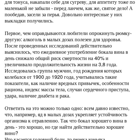
для тонуса, накапали себе для сугреву, для аппетиту тоже по
маленькой не забыли - перед ланчем, как же, святое дело! А
пообедав, засели за перья. Довольно интересные у них
выкладки получились.
Первое, чем оправдываются любители опрокинуть рюмку-
другую: алкоголь в малых дозах полезен для здоровья.
После проведенных исследований действительно
выяснилось, что ежедневное употребление бокала вина в
день снижало общий риск смертности на 40% и
увеличивало продолжительность жизни на 3,8 года.
Исследовалась группа мужчин, год рождения которых
колебался от 1900 до 1920 года, учитывались такие
показатели, как наличие вредных привычек, особенности
рациона, индекс массы тела, случаи сердечного приступа,
удара, наличие диабета и рака.
Ответить на это можно только одно: всем давно известно,
что, например, яд в малых дозах укрепляет устойчивость
организма к отравлению. Так что бокал хорошего вина в
день - это хорошо, но где найти действительно хорошее
вино?
Что касается головной боли, то рюмка коньяка