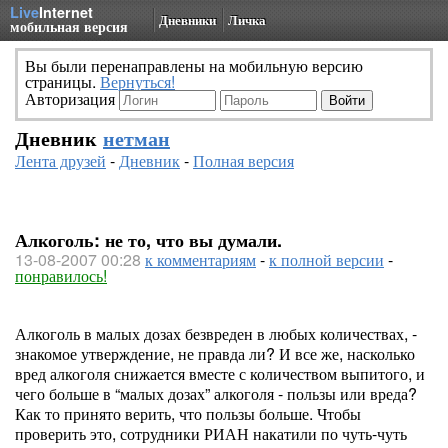
Live
Internet
Дневники
Личка
мобильная версия
Вы были перенаправлены на мобильную версию
страницы.
Вернуться!
Авторизация
Дневник
нетман
Лента друзей
-
Дневник
-
Полная версия
Алкоголь: не то, что вы думали.
13-08-2007 00:28
к комментариям
-
к полной версии
-
понравилось!
Алкоголь в малых дозах безвреден в любых количествах, -
знакомое утверждение, не правда ли? И все же, насколько
вред алкоголя снижается вместе с количеством выпитого, и
чего больше в “малых дозах” алкоголя - пользы или вреда?
Как то принято верить, что пользы больше. Чтобы
проверить это, сотрудники РИАН накатили по чуть-чуть