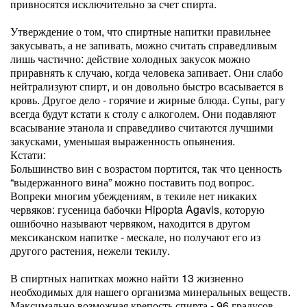
привносятся исключительно за счет спирта.
Утверждение о том, что спиртные напитки правильнее
закусывать, а не запивать, можно считать справедливым
лишь частично: действие холодных закусок можно
приравнять к случаю, когда человека запивает. Они слабо
нейтрализуют спирт, и он довольно быстро всасывается в
кровь. Другое дело - горячие и жирные блюда. Супы, рагу
всегда будут кстати к столу с алкоголем. Они подавляют
всасывание этанола и справедливо считаются лучшими
закусками, уменьшая выраженность опьянения.
Кстати:
Большинство вин с возрастом портится, так что ценность
“выдержанного вина” можно поставить под вопрос.
Вопреки многим убеждениям, в текиле нет никаких
червяков: гусеница бабочки Hipopta Agavis, которую
ошибочно называют червяком, находится в другом
мексиканском напитке - мескале, но получают его из
другого растения, нежели текилу.
В спиртных напитках можно найти 13 жизненно
необходимых для нашего организма минеральных веществ.
Максимально возможная крепость спирта - 96 градусов