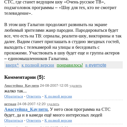
СТС, где станет ведущим шоу «Очень русское ТВ»,
подзаголовок программы – «Шоу для тех, кто не смотрит
телевидение».
В этом шоу Галыгин продолжит развивать на экране
любимый зрителями жанр пародии. Пародироваться будет
все, что есть на ТВ: сериалы, реалити-шоу, викторины и так
далее. Вадим станет приглашать в студию звездных гостей,
выходить с телекамерой на улицы и беседовать с
прохожими. Участвовать в шоу будет еще и группа актеров
– единомышленников Галыгина.
вверх^
к полной версии
понравилось!
в evernote
Комментарии (5):
24-08-2007-12:05
удалить
Анастейша_Каулитц
жалко так...
Обратиться
-
Ответить
-
К полной версии
24-08-2007-12:20
удалить
нетман
Анастейша_Каулитц
, У него своя программа на СТС
будет, да и в камеди ещё много интересных людей
Обратиться
-
Ответить
-
К полной версии