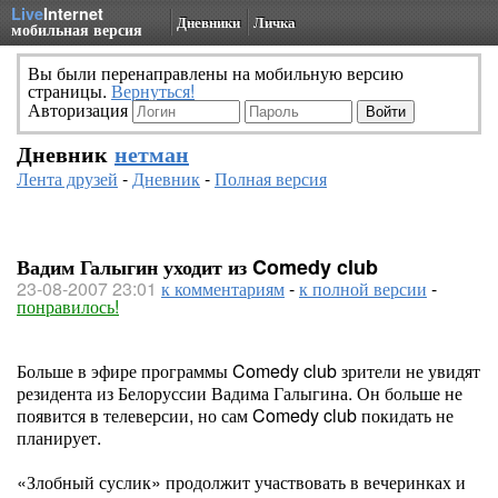
Live
Internet
Дневники
Личка
мобильная версия
Вы были перенаправлены на мобильную версию
страницы.
Вернуться!
Авторизация
Дневник
нетман
Лента друзей
-
Дневник
-
Полная версия
Вадим Галыгин уходит из Comedy club
23-08-2007 23:01
к комментариям
-
к полной версии
-
понравилось!
Больше в эфире программы Comedy club зрители не увидят
резидента из Белоруссии Вадима Галыгина. Он больше не
появится в телеверсии, но сам Comedy club покидать не
планирует.
«Злобный суслик» продолжит участвовать в вечеринках и