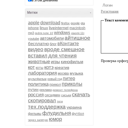
в этом дневнике
Регистрация
Метки
-
Текст коммен
apple
download
firefox
google
gta
linux
liveinternet
iphone
macintosh
windows
mp3
redmi note 10
xiaomi 11t
айтишное
автомобили
youtube
бесплатно
вКонтакте
блог
видео
вроде смешное
для чтения
вставил
Проверка орфог
животные
игры
кинофильм
кот
котэ
креатив
коты
лаборатория
музыка
москва
питер
мультфильм
новый год
приколы
политика
прикол
путин
реклама
ремонт телефона
скачать
россия
сисадмин
сиськи
скопировал
теги
тех.поддержка
украина
флудильня
фильмы
футбол
юмор
через запятую