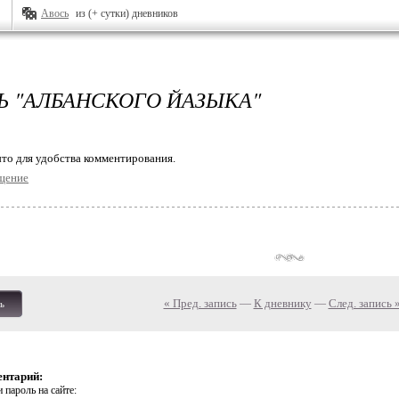
Авось
из (+ сутки) дневников
Ь "АЛБАНСКОГО ЙАЗЫКА"
то для удобства комментирования.
щение
« Пред. запись
—
К дневнику
—
След. запись 
ь
ентарий:
 пароль на сайте: