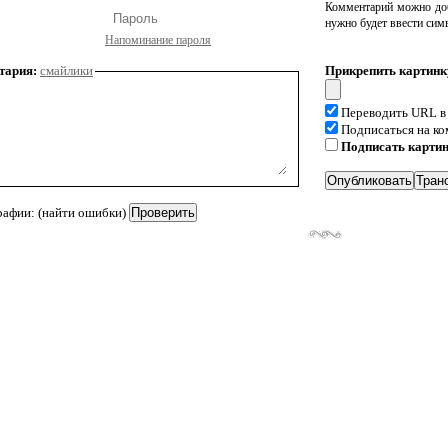
Комментарий можно доб
нужно будет ввести сим
Напоминание пароля
тария:
смайлики
Прикрепить картинк
Переводить URL в
Подписаться на к
Подписать карти
рафии: (найти ошибки)