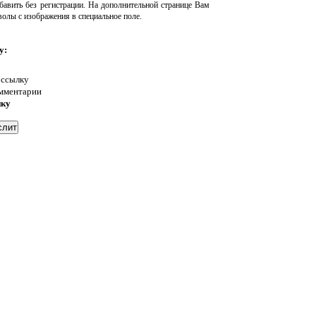
авить без регистрации. На дополнительной странице Вам
волы с изображения в специальное поле.
у:
 ссылку
омментарии
нку