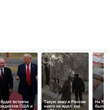
 будет встреча
Такую зиму в России
На Урал
зидентов США и
никто не ждал: как
были у