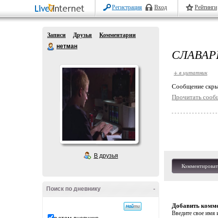
Регистрация
Вход
Рейтинги
Записи
Друзья
Комментарии
нетман
СЛАВАР
+ в цитатник
Cообщение скры
Прочитать сооб
В друзья
Комментироват
Поиск по дневнику
-
Добавить комм
Введите свое имя и