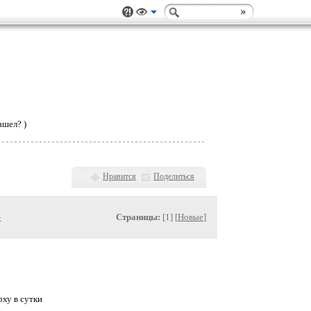
ашел? )
Нравится
Поделиться
»
Страницы:
[1] [
Новые
]
рху в сутки