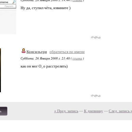
Ну да, ступил чёта, извините )
Консильери
обратиться по имени
Суббота, 26 Января 2008 г. 21:40 (
ссылка
)
как он мог О_о расстрелять)
« Пред. запись
—
К дневнику
—
След. запись 
ь