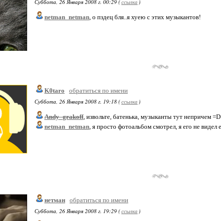
Суббота, 26 Января 2008 г. 00:29 (
ссылка
)
netman_netman
, о пздец бля..я хуею с этих музыкантов!
K0taro
обратиться по имени
Суббота, 26 Января 2008 г. 19:18 (
ссылка
)
Andy_grakoff
, извольте, батенька, музыканты тут непричем =D
netman_netman
, я просто фотоальбом смотрел, я его не видел 
нетман
обратиться по имени
Суббота, 26 Января 2008 г. 19:29 (
ссылка
)