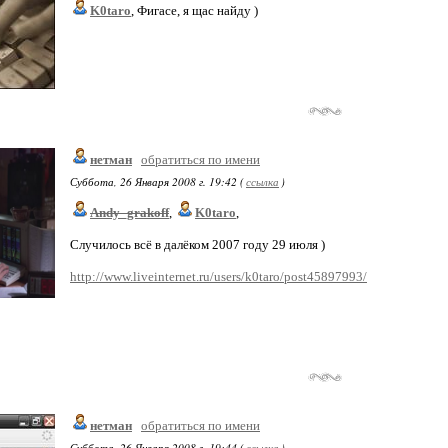
K0taro
, Фигасе, я щас найду )
нетман
обратиться по имени
Суббота, 26 Января 2008 г. 19:42 (
ссылка
)
Andy_grakoff
,
K0taro
,
Случилось всё в далёком 2007 году 29 июля )
http://www.liveinternet.ru/users/k0taro/post45897993/
нетман
обратиться по имени
Суббота, 26 Января 2008 г. 19:44 (
ссылка
)