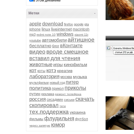
в этом дневнике
Метки
-
apple
download
firefox
google
gta
linux
liveinternet
iphone
macintosh
windows
mp3
redmi note 10
xiaomi 11t
айтишное
автомобили
youtube
бесплатно
вКонтакте
блог
видео
вроде смешное
для чтения
вставил
животные
игры
кинофильм
кот
котэ
креатив
коты
лаборатория
музыка
москва
питер
мультфильм
новый год
приколы
политика
прикол
путин
реклама
ремонт телефона
скачать
россия
сисадмин
сиськи
скопировал
теги
тех.поддержка
украина
флудильня
фильмы
футбол
юмор
через запятую