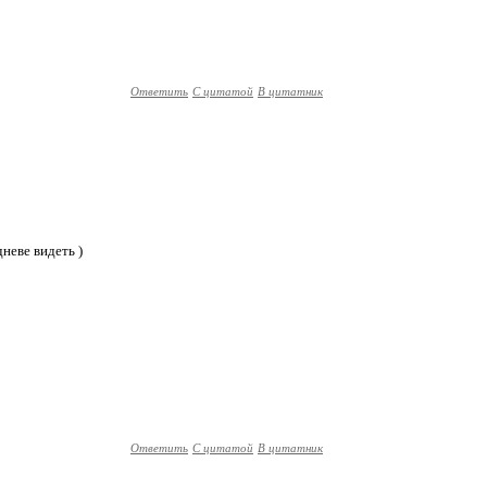
Ответить
С цитатой
В цитатник
дневе видеть )
Ответить
С цитатой
В цитатник