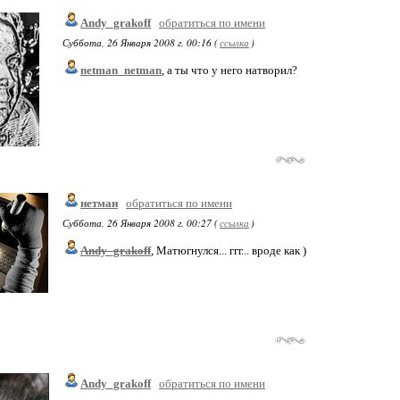
Andy_grakoff
обратиться по имени
Суббота, 26 Января 2008 г. 00:16 (
ссылка
)
netman_netman
, а ты что у него натворил?
нетман
обратиться по имени
Суббота, 26 Января 2008 г. 00:27 (
ссылка
)
Andy_grakoff
, Матюгнулся... ггг... вроде как )
Andy_grakoff
обратиться по имени