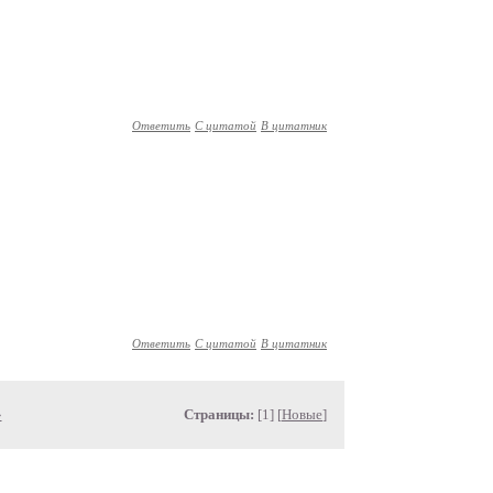
Ответить
С цитатой
В цитатник
Ответить
С цитатой
В цитатник
»
Страницы:
[1] [
Новые
]