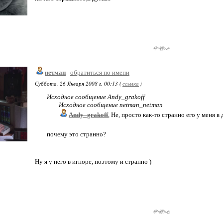
нетман
обратиться по имени
Суббота, 26 Января 2008 г. 00:13 (
ссылка
)
Исходное сообщение Andy_grakoff
Исходное сообщение netman_netman
Andy_grakoff
, Не, просто как-то странно его у меня в 
почему это странно?
Ну я у него в игноре, поэтому и странно )