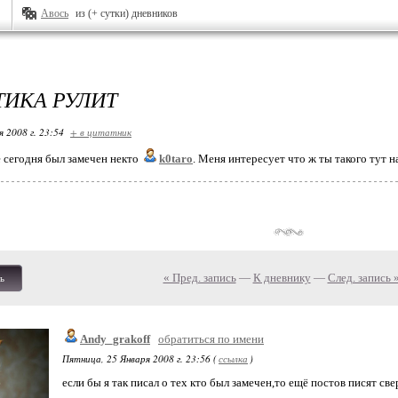
Авось
из (+ сутки) дневников
ТИКА РУЛИТ
я 2008 г. 23:54
+ в цитатник
 сегодня был замечен некто
k0taro
. Меня интересует что ж ты такого тут н
« Пред. запись
—
К дневнику
—
След. запись 
ь
Andy_grakoff
обратиться по имени
Пятница, 25 Января 2008 г. 23:56 (
ссылка
)
если бы я так писал о тех кто был замечен,то ещё постов писят све