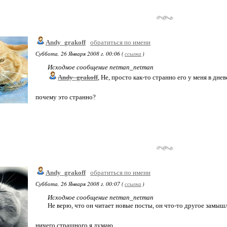
Andy_grakoff
обратиться по имени
Суббота, 26 Января 2008 г. 00:06 (
ссылка
)
Исходное сообщение netman_netman
Andy_grakoff
, Не, просто как-то странно его у меня в днев
почему это странно?
Andy_grakoff
обратиться по имени
Суббота, 26 Января 2008 г. 00:07 (
ссылка
)
Исходное сообщение netman_netman
Не верю, что он читает новые посты, он что-то другое замышл
ничего страшного,я думаю