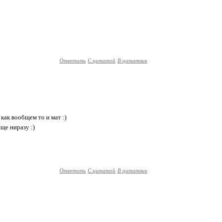
Ответить
С цитатой
В цитатник
 как вообщем то и мат :)
еще ниразу :)
Ответить
С цитатой
В цитатник