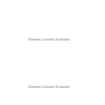
Ответить
С цитатой
В цитатник
Ответить
С цитатой
В цитатник