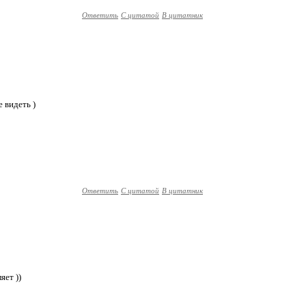
Ответить
С цитатой
В цитатник
е видеть )
Ответить
С цитатой
В цитатник
яет ))