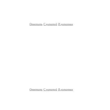
Ответить
С цитатой
В цитатник
Ответить
С цитатой
В цитатник