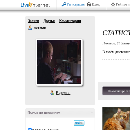
Регистрация
Вход
Рейтинги
Записи
Друзья
Комментарии
нетман
СТАТИС
Пятница, 25 Январ
В моём дневнике
Комментироват
В друзья
Поиск по дневнику
-