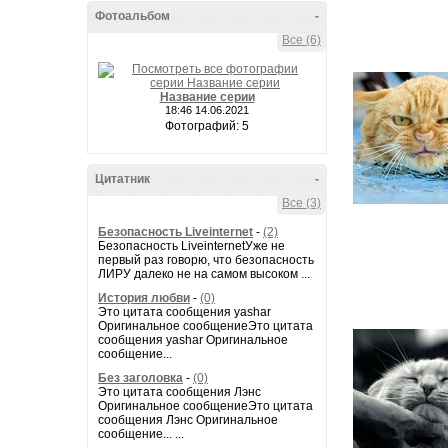
Фотоальбом
-
Все (6)
Название серии
18:46 14.06.2021
Фотографий: 5
Цитатник
-
Все (3)
Безопасность Liveinternet
-
(2)
Безопасность LiveinternetУже не
первый раз говорю, что безопасность
ЛИРУ далеко не на самом высоком ...
История любви
-
(0)
Это цитата сообщения yashar
Оригинальное сообщениеЭто цитата
сообщения yashar Оригинальное
сообщение...
Без заголовка
-
(0)
Это цитата сообщения Лэнс
Оригинальное сообщениеЭто цитата
сообщения Лэнс Оригинальное
сообщение... ...