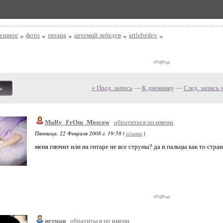
медиатора, хотя руку он держит именно так, как будто играет медиатором
 на наклейке, хотя гитара потёртая
мешное
фото
гитара
артемий лебедев
artlebedev
« Пред. запись
—
К дневнику
—
След. запись 
ь
MaRy_FrOm_Moscow
обратиться по имени
Пятница, 22 Февраля 2008 г. 19:58 (
ссылка
)
меня глючит или на гитаре не все струны? да и пальцы как то стр
нетман
обратиться по имени