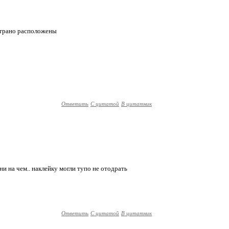
 страно расположены
Ответить
С цитатой
В цитатник
а ни на чем.. наклейку могли тупо не отодрать
Ответить
С цитатой
В цитатник