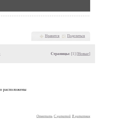
Нравится
Поделиться
»
Страницы:
[1] [
Новые
]
ано расположены
Ответить
С цитатой
В цитатник