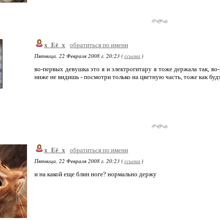
х_Её_х
обратиться по имени
Пятница, 22 Февраля 2008 г. 20:23 (
ссылка
)
во-первых девушка это я и электрогитару я тоже держала так, во-
ниже не видишь - посмотри только на цветную часть, тоже как будт
х_Её_х
обратиться по имени
Пятница, 22 Февраля 2008 г. 20:23 (
ссылка
)
и на какой еще блин ноге? нормально держу