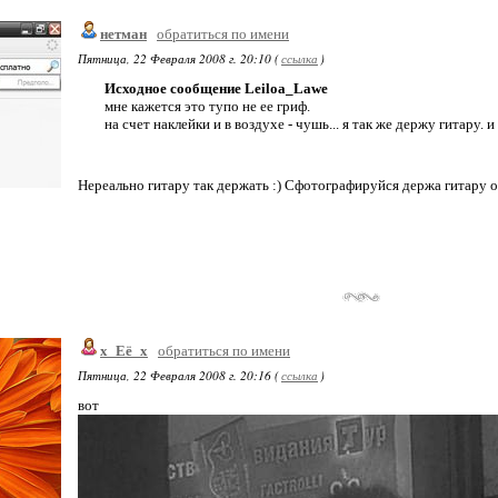
нетман
обратиться по имени
Пятница, 22 Февраля 2008 г. 20:10 (
ссылка
)
Исходное сообщение Leiloa_Lawe
мне кажется это тупо не ее гриф.
на счет наклейки и в воздухе - чушь... я так же держу гитару. 
Нереально гитару так держать :) Сфотографируйся держа гитару о
х_Её_х
обратиться по имени
Пятница, 22 Февраля 2008 г. 20:16 (
ссылка
)
вот