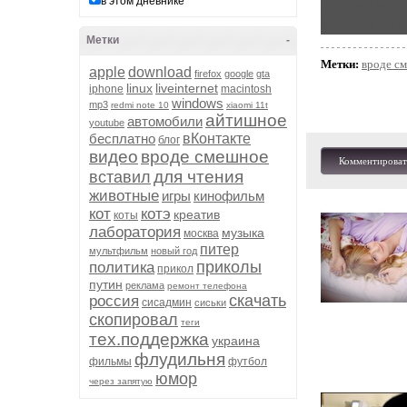
в этом дневнике
5. В руках нету 
6. Надпись "new"
Метки
-
Метки:
вроде с
apple
download
firefox
google
gta
linux
liveinternet
iphone
macintosh
windows
mp3
redmi note 10
xiaomi 11t
айтишное
автомобили
youtube
бесплатно
вКонтакте
блог
видео
вроде смешное
Комментироват
для чтения
вставил
животные
игры
кинофильм
кот
котэ
креатив
коты
лаборатория
музыка
москва
питер
мультфильм
новый год
приколы
политика
прикол
путин
реклама
ремонт телефона
скачать
россия
сисадмин
сиськи
скопировал
теги
тех.поддержка
украина
флудильня
фильмы
футбол
юмор
через запятую