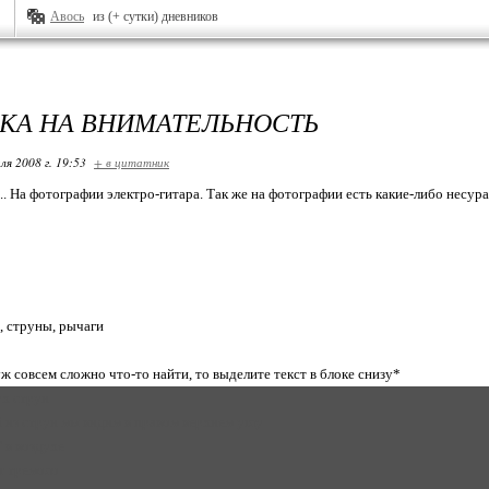
Авось
из (+ сутки) дневников
КА НА ВНИМАТЕЛЬНОСТЬ
ля 2008 г. 19:53
+ в цитатник
. На фотографии электро-гитара. Так же на фотографии есть какие-либо несураз
, струны, рычаги
ж совсем сложно что-то найти, то выделите текст в блоке снизу*
ух струн
й из струн мы видим в правом верхнем углу
" в воздухе
г тремоло