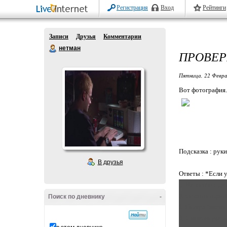
Регистрация
Вход
Рейтинги
Записи
Друзья
Комментарии
нетман
ПРОВЕР
Пятница, 22 Февра
Вот фотография..
Подсказка : руки
В друзья
Ответы : *Если у
1. Не хватает дв
2. Остаток одно
Поиск по дневнику
-
3. Гитара "висит
4. Свинчен рыча