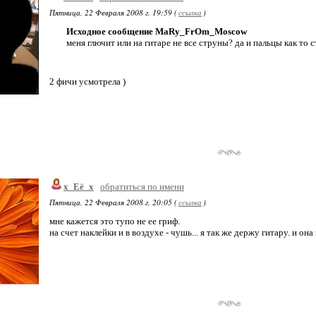
Пятница, 22 Февраля 2008 г. 19:59 (
ссылка
)
Исходное сообщение MaRy_FrOm_Moscow
меня глючит или на гитаре не все струны? да и пальцы как то
2 фичи усмотрела )
х_Её_х
обратиться по имени
Пятница, 22 Февраля 2008 г. 20:05 (
ссылка
)
мне кажется это тупо не ее гриф.
на счет наклейки и в воздухе - чушь... я так же держу гитару. и он