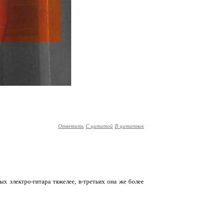
Ответить
С цитатой
В цитатник
ых электро-гитара тяжелее, в-третьих она же более