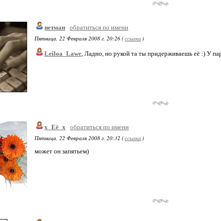
нетман
обратиться по имени
Пятница, 22 Февраля 2008 г. 20:26 (
ссылка
)
Leiloa_Lawe
, Ладно, но рукой та ты придерживаешь её :) У па
х_Её_х
обратиться по имени
Пятница, 22 Февраля 2008 г. 20:32 (
ссылка
)
может он запятьем)