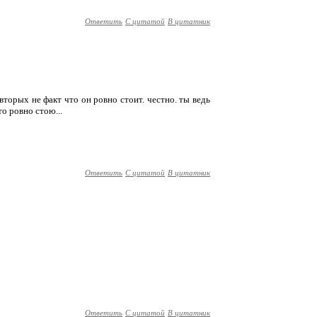
Ответить
С цитатой
В цитатник
вторых не факт что он ровно стоит. честно. ты ведь
о ровно стою...
Ответить
С цитатой
В цитатник
Ответить
С цитатой
В цитатник