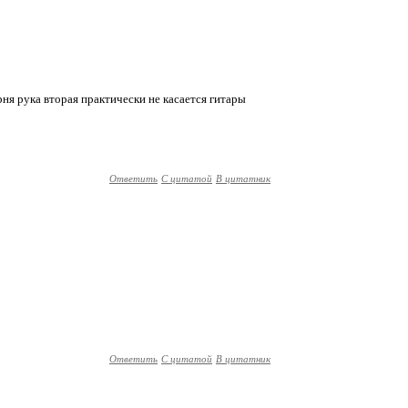
рня рука вторая практически не касается гитары
Ответить
С цитатой
В цитатник
Ответить
С цитатой
В цитатник