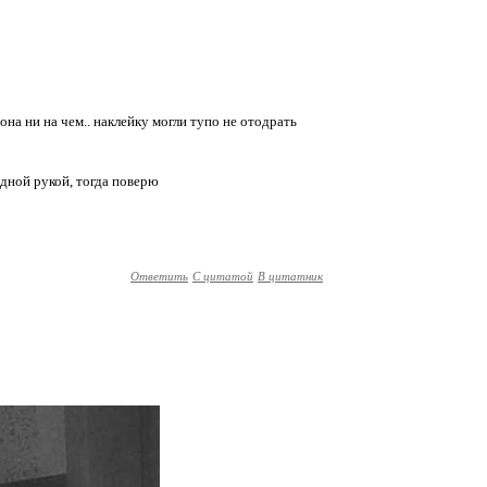
и она ни на чем.. наклейку могли тупо не отодрать
дной рукой, тогда поверю
Ответить
С цитатой
В цитатник